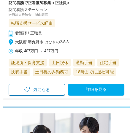
訪問看護で正看護師募集＜正社員＞
訪問看護ステーション
医療法人春秋会 城山病院
転職支援サービス経由
看護師 / 正職員
大阪府 羽曳野市 はびきの2‐8‐3
年収
407万円
～
427万円
託児所・保育支援
土日祝休
通勤手当
住宅手当
扶養手当
土日祝のみ勤務可
18時までに退社可能
詳細を見る
気になる