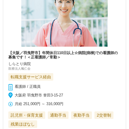
【大阪／羽曳野市】年間休日110日以上☆病院(病棟)での看護師の
募集です！＜正看護師／常勤＞
しらとり病院
医療法人颯仁会
転職支援サービス経由
看護師 / 正職員
大阪府 羽曳野市 誉田3-15-27
月給
251,000円
～
316,000円
託児所・保育支援
通勤手当
夜勤手当
2交替制
残業ほぼなし