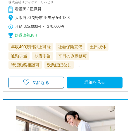
株式会社メディケア・リハビリ
看護師 / 正職員
大阪府 羽曳野市 羽曳が丘4-18-3
月給
325,000円
～
370,000円
処遇改善あり
年収400万円以上可能
社会保険完備
土日祝休
通勤手当
扶養手当
平日のみ勤務可
時短勤務相談可
残業ほぼなし
…
詳細を見る
気になる