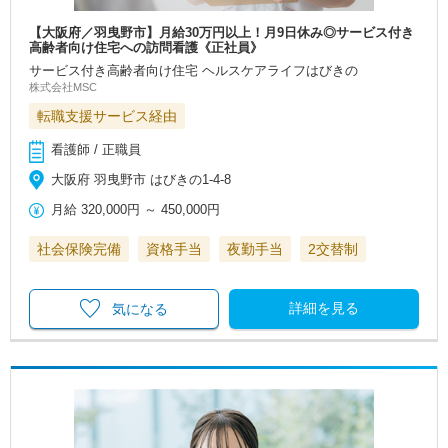
【大阪府／羽曳野市】月給30万円以上！月9日休み◎サービス付き
高齢者向け住宅への訪問看護《正社員》
サービス付き高齢者向け住宅 ヘルスケアライフはびきの
株式会社MSC
転職支援サービス経由
看護師 / 正職員
大阪府 羽曳野市 はびきの1-4-8
月給
320,000円
～
450,000円
社会保険完備
資格手当
夜勤手当
2交替制
詳細を見る
気になる