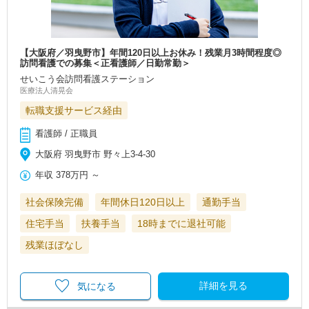
【大阪府／羽曳野市】年間120日以上お休み！残業月3時間程度◎
訪問看護での募集＜正看護師／日勤常勤＞
せいこう会訪問看護ステーション
医療法人清晃会
転職支援サービス経由
看護師 / 正職員
大阪府 羽曳野市 野々上3-4-30
年収
378万円
～
社会保険完備
年間休日120日以上
通勤手当
住宅手当
扶養手当
18時までに退社可能
残業ほぼなし
詳細を見る
気になる