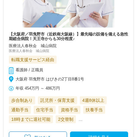
【大阪府／羽曳野市（近鉄南大阪線）】最先端の設備を備える急性
期総合病院！天王寺からも30分程度♪
医療法人春秋会 城山病院
医療法人春秋会 城山病院
転職支援サービス経由
看護師 / 正職員
大阪府 羽曳野市 はびきの2丁目8番1号
年収
454万円
～
486万円
歩合制あり
託児所・保育支援
4週8休以上
通勤手当
住宅手当
資格手当
扶養手当
18時までに退社可能
2交替制
…