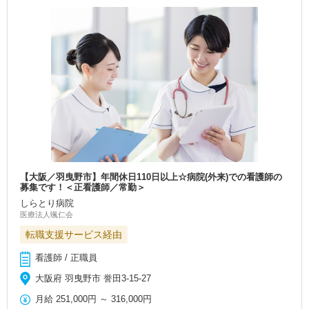
【大阪／羽曳野市】年間休日110日以上☆病院(外来)での看護師の
募集です！＜正看護師／常勤＞
しらとり病院
医療法人颯仁会
転職支援サービス経由
看護師 / 正職員
大阪府 羽曳野市 誉田3-15-27
月給
251,000円
～
316,000円