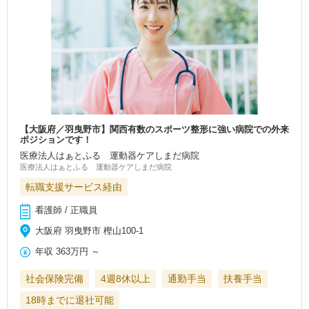
【大阪府／羽曳野市】関西有数のスポーツ整形に強い病院での外来
ポジションです！
医療法人はぁとふる 運動器ケアしまだ病院
医療法人はぁとふる 運動器ケアしまだ病院
転職支援サービス経由
看護師 / 正職員
大阪府 羽曳野市 樫山100-1
年収
363万円
～
社会保険完備
4週8休以上
通勤手当
扶養手当
18時までに退社可能