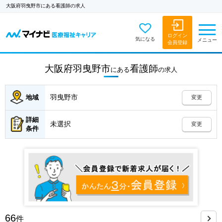
大阪府羽曳野市にある看護師の求人
ログイン
気になる
メニュー
会員登録
大阪府羽曳野市
看護師
にある
の
求人
羽曳野市
地域
変更
詳細
未選択
変更
条件
66
件