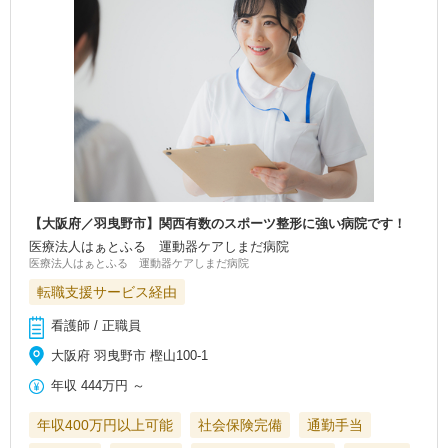
【大阪府／羽曳野市】関西有数のスポーツ整形に強い病院です！
医療法人はぁとふる 運動器ケアしまだ病院
医療法人はぁとふる 運動器ケアしまだ病院
転職支援サービス経由
看護師 / 正職員
大阪府 羽曳野市 樫山100-1
年収
444万円
～
年収400万円以上可能
社会保険完備
通勤手当