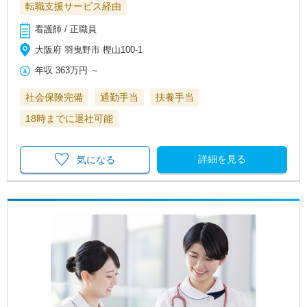
転職支援サービス経由
看護師 / 正職員
大阪府 羽曳野市 樫山100-1
年収
363万円
～
社会保険完備
通勤手当
扶養手当
18時までに退社可能
詳細を見る
気になる