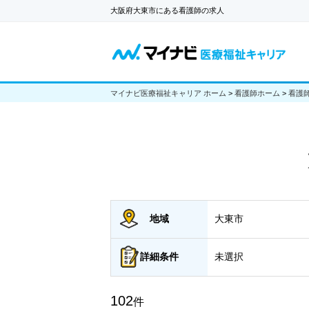
大阪府大東市にある看護師の求人
マイナビ医療福祉キャリア ホーム
>
看護師ホーム
>
看護
地域
大東市
詳細
条件
未選択
102
件