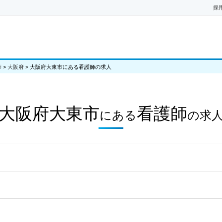
採
師
>
大阪府
>
大阪府大東市にある看護師の求人
大阪府大東市
看護師
にある
の
求