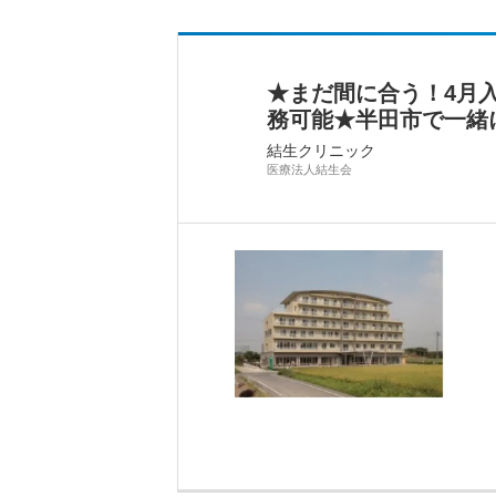
★まだ間に合う！4月
務可能★半田市で一緒
結生クリニック
医療法人結生会