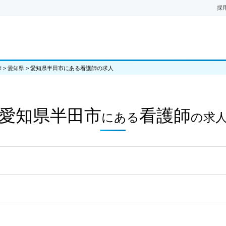
採
師
>
愛知県
>
愛知県半田市にある看護師の求人
愛知県半田市
看護師
にある
の
求