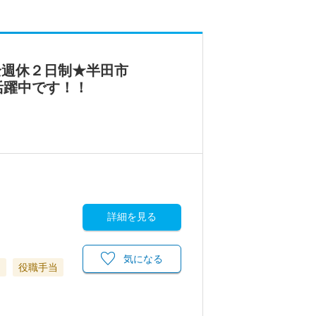
全週休２日制★半田市
活躍中です！！
詳細を見る
気になる
当
役職手当