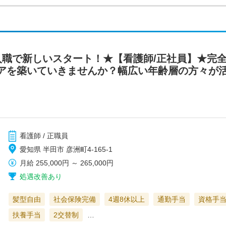
入職で新しいスタート！★【看護師/正社員】★完
アを築いていきませんか？幅広い年齢層の方々が
看護師 / 正職員
愛知県 半田市 彦洲町4-165-1
月給
255,000円
～
265,000円
処遇改善あり
髪型自由
社会保険完備
4週8休以上
通勤手当
資格手
扶養手当
2交替制
…