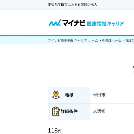
愛知県半田市にある看護師の求人
マイナビ医療福祉キャリア ホーム
>
看護師ホーム
>
看護
地域
半田市
詳細
条件
未選択
118
件