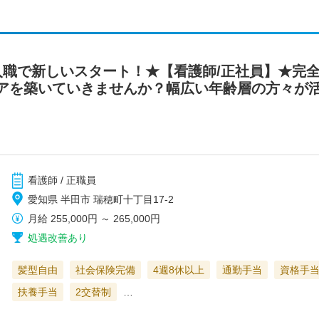
入職で新しいスタート！★【看護師/正社員】★完
アを築いていきませんか？幅広い年齢層の方々が
看護師 / 正職員
愛知県 半田市 瑞穂町十丁目17-2
月給
255,000円
～
265,000円
処遇改善あり
髪型自由
社会保険完備
4週8休以上
通勤手当
資格手
扶養手当
2交替制
…