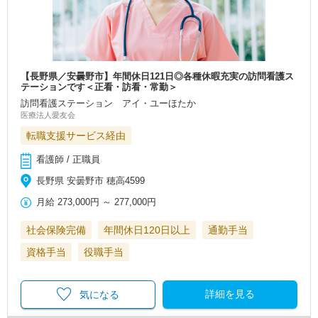
【長野県／安曇野市】年間休日121日◎各種休暇充実の訪問看護ス
テーションです＜正看・訪看・常勤＞
訪問看護ステーション アイ・ユーほたか
医療法人愛友会
転職支援サービス経由
看護師 / 正職員
長野県 安曇野市 穂高4599
月給
273,000円
～
277,000円
社会保険完備
年間休日120日以上
通勤手当
資格手当
役職手当
詳細を見る
気になる