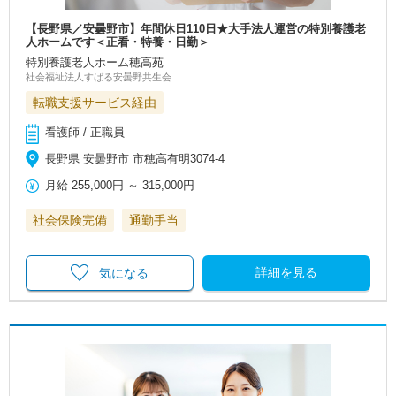
【長野県／安曇野市】年間休日110日★大手法人運営の特別養護老
人ホームです＜正看・特養・日勤＞
特別養護老人ホーム穂高苑
社会福祉法人すばる安曇野共生会
転職支援サービス経由
看護師 / 正職員
長野県 安曇野市 市穂高有明3074-4
月給
255,000円
～
315,000円
社会保険完備
通勤手当
詳細を見る
気になる