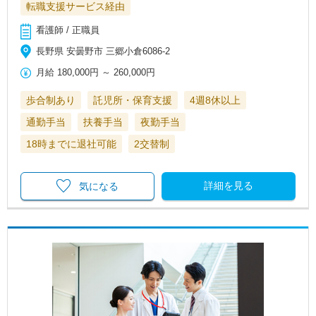
転職支援サービス経由
看護師 / 正職員
長野県 安曇野市 三郷小倉6086-2
月給
180,000円
～
260,000円
歩合制あり
託児所・保育支援
4週8休以上
通勤手当
扶養手当
夜勤手当
18時までに退社可能
2交替制
詳細を見る
気になる