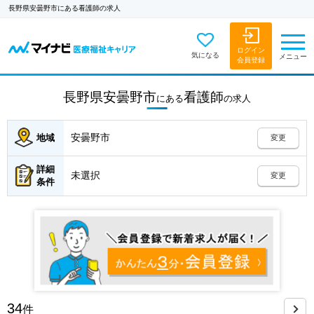
長野県安曇野市にある看護師の求人
ログイン
気になる
メニュー
会員登録
長野県安曇野市
看護師
にある
の
求人
安曇野市
地域
変更
詳細
未選択
変更
条件
34
件