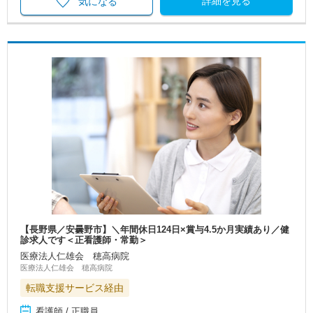
詳細を見る
気になる
【長野県／安曇野市】＼年間休日124日×賞与4.5か月実績あり／健
診求人です＜正看護師・常勤＞
医療法人仁雄会 穂高病院
医療法人仁雄会 穂高病院
転職支援サービス経由
看護師 / 正職員