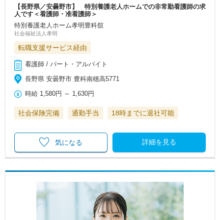
【長野県／安曇野市】 特別養護老人ホームでの非常勤看護師の求
人です＜看護師・准看護師＞
特別養護老人ホーム孝明豊科舘
社会福祉法人孝明
転職支援サービス経由
看護師 / パート・アルバイト
長野県 安曇野市 豊科南穂高5771
時給
1,580円
～
1,630円
社会保険完備
通勤手当
18時までに退社可能
詳細を見る
気になる