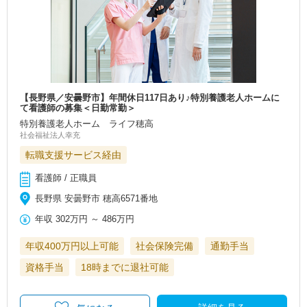
【長野県／安曇野市】年間休日117日あり♪特別養護老人ホームに
て看護師の募集＜日勤常勤＞
特別養護老人ホーム ライフ穂高
社会福祉法人幸充
転職支援サービス経由
看護師 / 正職員
長野県 安曇野市 穂高6571番地
年収
302万円
～
486万円
年収400万円以上可能
社会保険完備
通勤手当
資格手当
18時までに退社可能