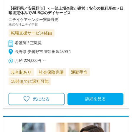
【長野県／安曇野市】＜一部上場企業が運営！安心の福利厚生＞日
曜固定休みでWLB◎のデイサービス
ニチイケアセンター安曇野光
株式会社ニチイ学館
転職支援サービス経由
看護師 / 正職員
長野県 安曇野市 豊科田沢4599-1
月給
224,000円
～
歩合制あり
社会保険完備
通勤手当
18時までに退社可能
詳細を見る
気になる