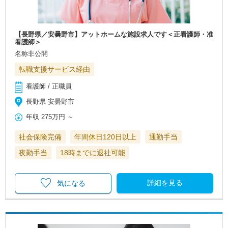
【長野県／安曇野市】アットホームな施設求人です＜正看護師・准
看護師＞
名称非公開
転職支援サービス経由
看護師 / 正職員
長野県 安曇野市
年収
275万円
～
社会保険完備
年間休日120日以上
通勤手当
夜勤手当
18時までに退社可能
詳細を見る
気になる