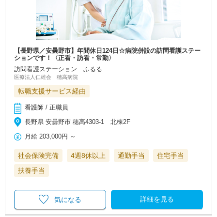
【長野県／安曇野市】年間休日124日☆病院併設の訪問看護ステー
ションです！〈正看・訪看・常勤〉
訪問看護ステーション ふるる
医療法人仁雄会 穂高病院
転職支援サービス経由
看護師 / 正職員
長野県 安曇野市 穂高4303-1 北棟2F
月給
203,000円
～
社会保険完備
4週8休以上
通勤手当
住宅手当
扶養手当
詳細を見る
気になる