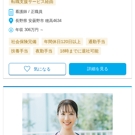
転職支援サービス経由
看護師 / 正職員
長野県 安曇野市 穂高4634
年収
306万円
～
社会保険完備
年間休日120日以上
通勤手当
扶養手当
夜勤手当
18時までに退社可能
詳細を見る
気になる