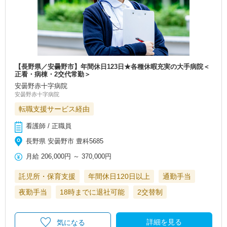
【長野県／安曇野市】年間休日123日★各種休暇充実の大手病院＜
正看・病棟・2交代常勤＞
安曇野赤十字病院
安曇野赤十字病院
転職支援サービス経由
看護師 / 正職員
長野県 安曇野市 豊科5685
月給
206,000円
～
370,000円
託児所・保育支援
年間休日120日以上
通勤手当
夜勤手当
18時までに退社可能
2交替制
詳細を見る
気になる