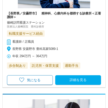
【長野県／安曇野市】 精神科、心療内科を標榜する診療所＜正看
護師＞
篠崎訪問看護ステーション
医療法人篠﨑医院 豊科診療所
転職支援サービス経由
看護師 / 正職員
長野県 安曇野市 豊科高家5089-1
年収
294万円
～
364万円
歩合制あり
託児所・保育支援
通勤手当
詳細を見る
気になる