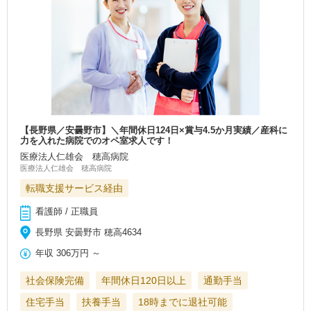
【長野県／安曇野市】＼年間休日124日×賞与4.5か月実績／産科に
力を入れた病院でのオペ室求人です！
医療法人仁雄会 穂高病院
医療法人仁雄会 穂高病院
転職支援サービス経由
看護師 / 正職員
長野県 安曇野市 穂高4634
年収
306万円
～
社会保険完備
年間休日120日以上
通勤手当
住宅手当
扶養手当
18時までに退社可能