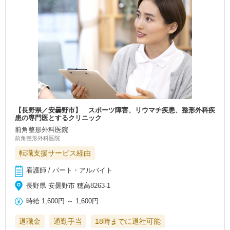
【長野県／安曇野市】 スポーツ障害、リウマチ疾患、整形外科疾
患の専門医とするクリニック
前角整形外科医院
前角整形外科医院
転職支援サービス経由
看護師 / パート・アルバイト
長野県 安曇野市 穂高8263-1
時給
1,600円
～
1,600円
退職金
通勤手当
18時までに退社可能