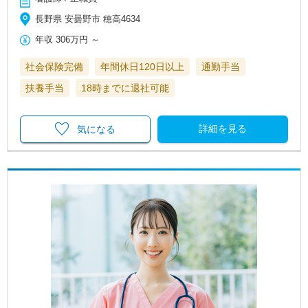
長野県 安曇野市 穂高4634
年収
306万円
～
社会保険完備
年間休日120日以上
通勤手当
扶養手当
18時までに退社可能
詳細を見る
気になる