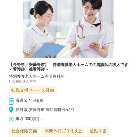
【長野県／安曇野市】 特別養護老人ホームでの看護師の求人です
＜看護師・准看護師＞
特別養護老人ホーム孝明豊科舘
社会福祉法人孝明
転職支援サービス経由
看護師 / 正職員
長野県 安曇野市 豊科南穂高5771
年収
300万円
～
社会保険完備
年間休日120日以上
通勤手当