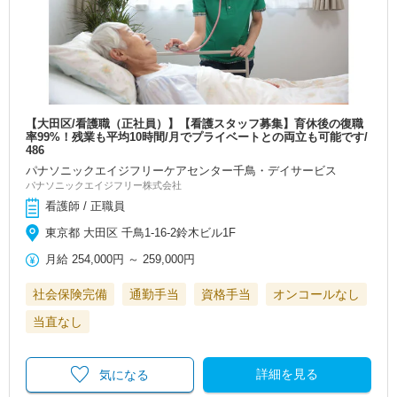
【大田区/看護職（正社員）】【看護スタッフ募集】育休後の復職
率99%！残業も平均10時間/月でプライベートとの両立も可能です/
486
パナソニックエイジフリーケアセンター千鳥・デイサービス
パナソニックエイジフリー株式会社
看護師 / 正職員
東京都 大田区 千鳥1-16-2鈴木ビル1F
月給
254,000円
～
259,000円
社会保険完備
通勤手当
資格手当
オンコールなし
当直なし
詳細を見る
気になる