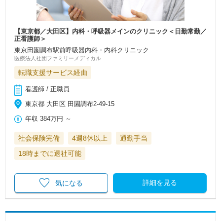
【東京都／大田区】内科・呼吸器メインのクリニック＜日勤常勤／
正看護師＞
東京田園調布駅前呼吸器内科・内科クリニック
医療法人社団ファミリーメディカル
転職支援サービス経由
看護師 / 正職員
東京都 大田区 田園調布2-49-15
年収
384万円
～
社会保険完備
4週8休以上
通勤手当
18時までに退社可能
詳細を見る
気になる