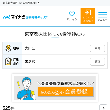
東京都大田区にある看護師の求人
ログイン
気になる
メニュー
会員登録
東京都大田区
看護師
にある
の
求人
大田区
地域
変更
詳細
未選択
変更
条件
525
件