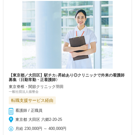
【東京都／大田区】駅チカ♪昇給あり◎クリニックで外来の看護師
募集〈日勤常勤・正看護師〉
東京脊椎・関節クリニック羽田
一般社団法人循整会
転職支援サービス経由
看護師 / 正職員
東京都 大田区 六郷2-20-25
月給
230,000円
～
400,000円