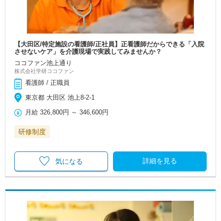
【大田区/特定施設の看護師/正社員】正看護師だからできる「入院
させないケア」を介護現場で実践してみませんか？
ココファン池上通り
株式会社学研ココファン
看護師 / 正職員
東京都 大田区 池上8-2-1
月給
326,800円
～
346,600円
研修制度
詳細を見る
気になる