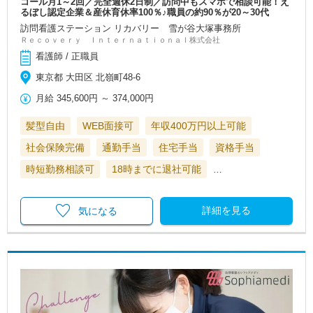
コール月1～2回／完全週休2日制／訪問中もスマホで相談可能！え
るぼし認定企業＆産休育休率100％♪職員の約90％が20～30代
訪問看護ステーション リカバリー 雪が谷大塚事務所
Ｒｅｃｏｖｅｒｙ Ｉｎｔｅｒｎａｔｉｏｎａｌ株式会社
看護師 / 正職員
東京都 大田区 北嶺町48-6
月給
345,600円
～
374,000円
髪型自由
WEB面接可
年収400万円以上可能
社会保険完備
通勤手当
住宅手当
資格手当
時短勤務相談可
18時までに退社可能
…
詳細を見る
気になる