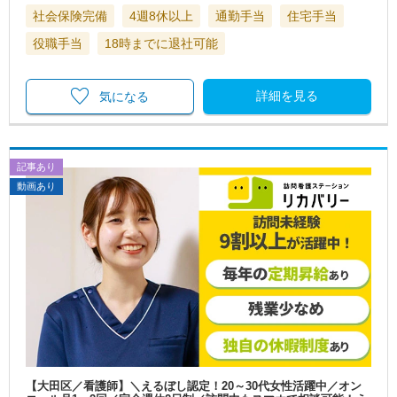
社会保険完備
4週8休以上
通勤手当
住宅手当
役職手当
18時までに退社可能
詳細を見る
気になる
記事あり
動画あり
【大田区／看護師】＼えるぼし認定！20～30代女性活躍中／オン