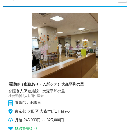
看護師（夜勤あり・入所ケア）大森平和の里
介護老人保健施設 大森平和の里
社会医療法人財団仁医会
看護師 / 正職員
東京都 大田区 大森本町1丁目7-6
月給
245,000円
～
325,000円
処遇改善あり