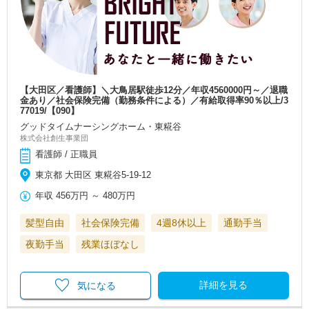
【大田区／看護師】＼大鳥居駅徒歩12分／年収4560000円～／退職
金あり／社会保険完備（勤務条件による）／有給取得率90％以上/3
77019/【090】
グッドタイムナーシングホーム・東糀谷
株式会社創生事業団
看護師 / 正職員
東京都 大田区 東糀谷5-19-12
年収
456万円
～
480万円
髪型自由
社会保険完備
4週8休以上
通勤手当
夜勤手当
残業ほぼなし
詳細を見る
気になる