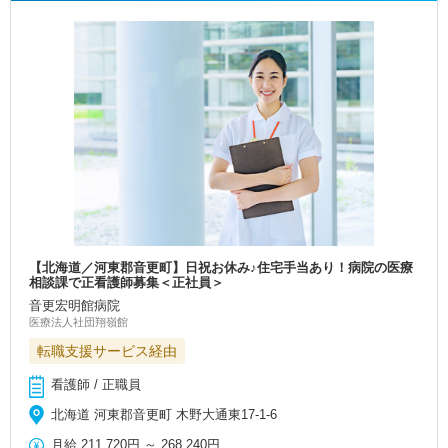
【北海道／河東郡音更町】日祝お休み♪住宅手当あり！病院の医療
相談課で正看護師募集＜正社員＞
音更宏明館病院
医療法人社団翔嶺館
転職支援サービス経由
看護師 / 正職員
北海道 河東郡音更町 木野大通東17-1-6
月給
211,720円
～
268,240円