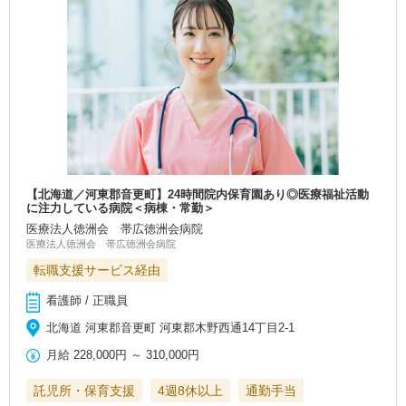
【北海道／河東郡音更町】24時間院内保育園あり◎医療福祉活動
に注力している病院＜病棟・常勤＞
医療法人徳洲会 帯広徳洲会病院
医療法人徳洲会 帯広徳洲会病院
転職支援サービス経由
看護師 / 正職員
北海道 河東郡音更町 河東郡木野西通14丁目2-1
月給
228,000円
～
310,000円
託児所・保育支援
4週8休以上
通勤手当