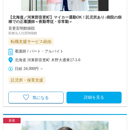
【北海道／河東郡音更町】マイカー通勤OK！託児所あり♪病院の病
棟での正看護師＜夜勤専従・非常勤＞
音更宏明館病院
医療法人社団翔嶺館
転職支援サービス経由
看護師 / パート・アルバイト
北海道 河東郡音更町 木野大通東17-1-6
日給
24,000円
～
託児所・保育支援
詳細を見る
気になる
新着