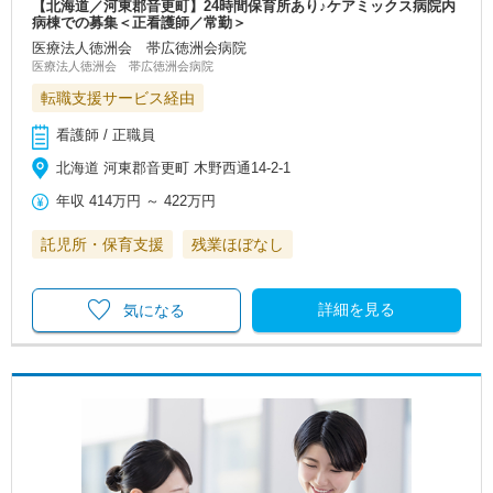
【北海道／河東郡音更町】24時間保育所あり♪ケアミックス病院内
病棟での募集＜正看護師／常勤＞
医療法人徳洲会 帯広徳洲会病院
医療法人徳洲会 帯広徳洲会病院
転職支援サービス経由
看護師 / 正職員
北海道 河東郡音更町 木野西通14-2-1
年収
414万円
～
422万円
託児所・保育支援
残業ほぼなし
詳細を見る
気になる