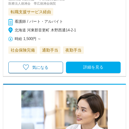
医療法人徳洲会 帯広徳洲会病院
転職支援サービス経由
看護師 / パート・アルバイト
北海道 河東郡音更町 木野西通14-2-1
時給
1,500円
～
社会保険完備
通勤手当
夜勤手当
詳細を見る
気になる