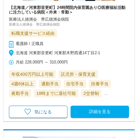
【北海道／河東郡音更町】24時間院内保育園あり◎医療福祉活動
に注力している病院＜外来・常勤＞
医療法人徳洲会 帯広徳洲会病院
医療法人徳洲会 帯広徳洲会病院
転職支援サービス経由
看護師 / 正職員
北海道 河東郡音更町 河東郡木野西通14丁目2-1
月給
228,000円
～
310,000円
年収400万円以上可能
託児所・保育支援
4週8休以上
通勤手当
住宅手当
扶養手当
夜勤手当
18時までに退社可能
2交替制
…
詳細を見る
気になる