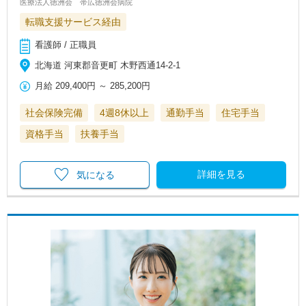
医療法人徳洲会 帯広徳洲会病院
転職支援サービス経由
看護師 / 正職員
北海道 河東郡音更町 木野西通14-2-1
月給
209,400円
～
285,200円
社会保険完備
4週8休以上
通勤手当
住宅手当
資格手当
扶養手当
詳細を見る
気になる