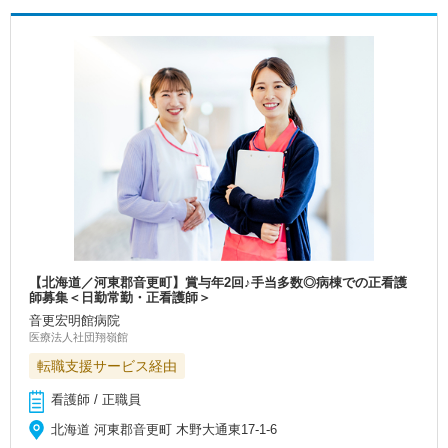
【北海道／河東郡音更町】賞与年2回♪手当多数◎病棟での正看護
師募集＜日勤常勤・正看護師＞
音更宏明館病院
医療法人社団翔嶺館
転職支援サービス経由
看護師 / 正職員
北海道 河東郡音更町 木野大通東17-1-6