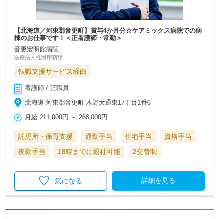
【北海道／河東郡音更町】賞与4か月分☆ケアミックス病院での病
棟のお仕事です！＜正看護師・常勤＞
音更宏明館病院
医療法人社団翔嶺館
転職支援サービス経由
看護師 / 正職員
北海道 河東郡音更町 木野大通東17丁目1番6
月給
211,000円
～
268,000円
託児所・保育支援
通勤手当
住宅手当
資格手当
夜勤手当
18時までに退社可能
2交替制
詳細を見る
気になる