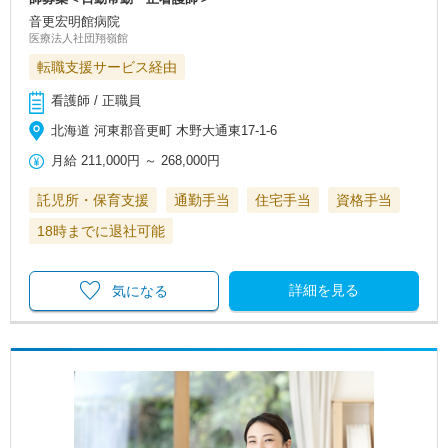
音更宏明館病院
医療法人社団翔嶺館
転職支援サービス経由
看護師 / 正職員
北海道 河東郡音更町 木野大通東17-1-6
月給
211,000円
～
268,000円
託児所・保育支援
通勤手当
住宅手当
資格手当
18時までに退社可能
詳細を見る
気になる