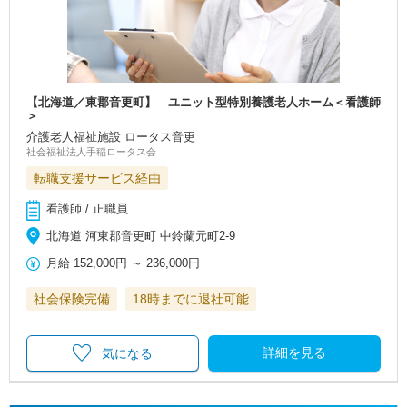
【北海道／東郡音更町】 ユニット型特別養護老人ホーム＜看護師
＞
介護老人福祉施設 ロータス音更
社会福祉法人手稲ロータス会
転職支援サービス経由
看護師 / 正職員
北海道 河東郡音更町 中鈴蘭元町2-9
月給
152,000円
～
236,000円
社会保険完備
18時までに退社可能
詳細を見る
気になる