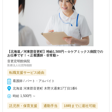
【北海道／河東郡音更町】時給1,500円～☆ケアミックス病院での
お仕事です！＜正看護師・非常勤＞
音更宏明館病院
医療法人社団翔嶺館
転職支援サービス経由
看護師 / パート・アルバイト
北海道 河東郡音更町 木野大通東17丁目1番6
時給
1,500円
～
託児所・保育支援
通勤手当
18時までに退社可能