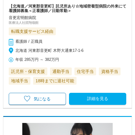
【北海道／河東郡音更町】託児所あり☆地域密着型病院の外来にて
看護師募集＜正看護師／日勤常勤＞
音更宏明館病院
医療法人社団翔嶺館
転職支援サービス経由
看護師 / 正職員
北海道 河東郡音更町 木野大通東17-1-6
年収
285万円
～
382万円
託児所・保育支援
通勤手当
住宅手当
資格手当
地域手当
18時までに退社可能
詳細を見る
気になる