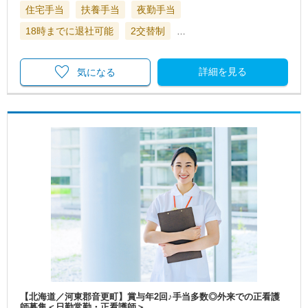
住宅手当
扶養手当
夜勤手当
18時までに退社可能
2交替制
…
詳細を見る
気になる
【北海道／河東郡音更町】賞与年2回♪手当多数◎外来での正看護
師募集＜日勤常勤・正看護師＞