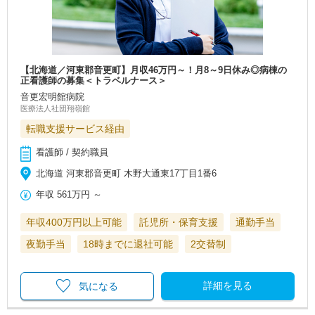
【北海道／河東郡音更町】月収46万円～！月8～9日休み◎病棟の
正看護師の募集＜トラベルナース＞
音更宏明館病院
医療法人社団翔嶺館
転職支援サービス経由
看護師 / 契約職員
北海道 河東郡音更町 木野大通東17丁目1番6
年収
561万円
～
年収400万円以上可能
託児所・保育支援
通勤手当
夜勤手当
18時までに退社可能
2交替制
詳細を見る
気になる