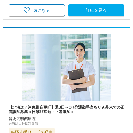
詳細を見る
気になる
【北海道／河東郡音更町】週3日～OK◎通勤手当あり★外来での正
看護師募集＜日勤非常勤・正看護師＞
音更宏明館病院
医療法人社団翔嶺館
転職支援サービス経由