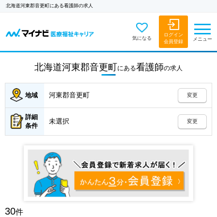
北海道河東郡音更町にある看護師の求人
ログイン
気になる
メニュー
会員登録
北海道河東郡音更町
看護師
にある
の
求人
河東郡音更町
地域
変更
詳細
未選択
変更
条件
30
件