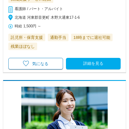
看護師 / パート・アルバイト
北海道 河東郡音更町 木野大通東17-1-6
時給
1,500円
～
託児所・保育支援
通勤手当
18時までに退社可能
残業ほぼなし
詳細を見る
気になる