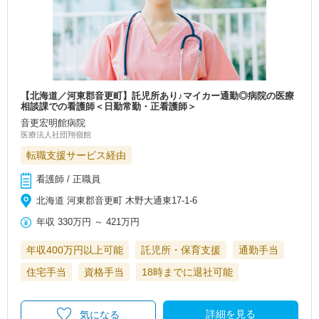
【北海道／河東郡音更町】託児所あり♪マイカー通勤◎病院の医療
相談課での看護師＜日勤常勤・正看護師＞
音更宏明館病院
医療法人社団翔嶺館
転職支援サービス経由
看護師 / 正職員
北海道 河東郡音更町 木野大通東17-1-6
年収
330万円
～
421万円
年収400万円以上可能
託児所・保育支援
通勤手当
住宅手当
資格手当
18時までに退社可能
詳細を見る
気になる