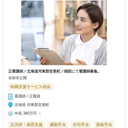
正看護師／北海道河東郡音更町／病院にて看護師募集。
名称非公開
転職支援サービス経由
看護師 / 正職員
北海道 河東郡音更町
年収
380万円
～
託児所・保育支援
通勤手当
住宅手当
資格手当