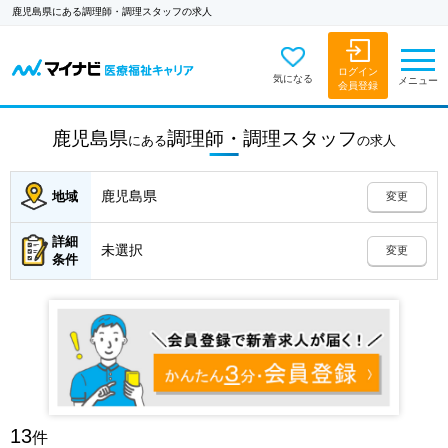
鹿児島県にある調理師・調理スタッフの求人
ログイン
気になる
メニュー
会員登録
鹿児島県
調理師・調理スタッフ
にある
の
求人
鹿児島県
地域
変更
詳細
未選択
変更
条件
13
件