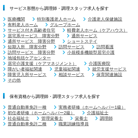
サービス形態から調理師・調理スタッフ求人を探す
医療機関
特別養護老人ホーム
介護老人保健施設
有料老人ホーム
グループホーム
サービス付き高齢者住宅
軽費老人ホーム（ケアハウス）
居宅系サービス 障害分野
通所サービス
通所サービス 障害分野
ショートステイ
短期入所 障害分野
訪問サービス
訪問看護
訪問サービス 障害分野
小規模多機能型居宅介護
地域包括ケアセンター
居宅介護支援（ケアマネジメント）
介護医療院
障がい者福祉関連
児童福祉関連
就労支援サービス
障害児入所サービス
相談サービス
保育関連施設
その他
保有資格から調理師・調理スタッフ求人を探す
普通自動車免許一種
実務者研修（ホームヘルパー1級）
初任者研修（ホームヘルパー2級）
介護福祉士
社会福祉士
管理栄養士
栄養士
調理師
普通自動車免許二種
職業訓練指導員