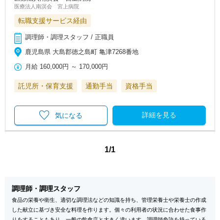
医療法人南溟会 宮上病院
転職支援サービス経由
調理師・調理スタッフ / 正職員
鹿児島県 大島郡徳之島町 亀津7268番地
月給
160,000円
～
170,000円
託児所・保育支援
通勤手当
資格手当
詳細を見る
気になる
1/1
調理師・調理スタッフ
食品の栄養や衛生、適切な調理法などの知識を持ち、管理栄養士や栄養士の作成
した献立に基づき安全な料理を作ります。個々の利用者の状況に合わせた食事作
りをすることもあり、一般の飲食店と大きく違います。調理師免許を持っている