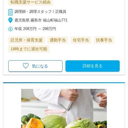
転職支援サービス経由
調理師・調理スタッフ / 正職員
鹿児島県 霧島市 福山町福山771
年収
208万円
～
298万円
託児所・保育支援
通勤手当
住宅手当
扶養手当
18時までに退社可能
詳細を見る
気になる