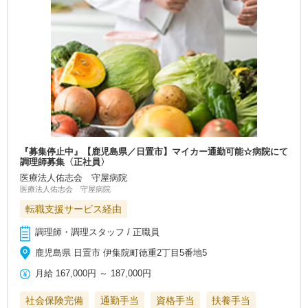
『募集停止中』【鹿児島県／日置市】マイカー通勤可能☆病院にて
調理師募集〈正社員〉
医療法人佑志会 守屋病院
医療法人佑志会 守屋病院
転職支援サービス経由
調理師・調理スタッフ / 正職員
鹿児島県 日置市 伊集院町徳重2丁目5番地5
月給
167,000円
～
187,000円
社会保険完備
通勤手当
資格手当
扶養手当