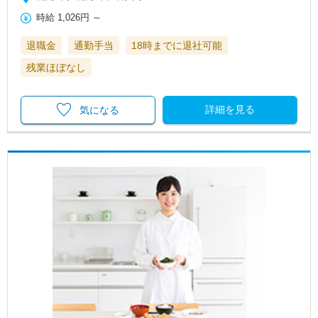
時給
1,026円
～
退職金
通勤手当
18時までに退社可能
残業ほぼなし
詳細を見る
気になる