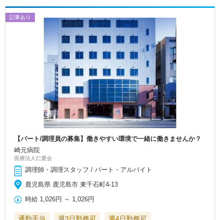
記事あり
【パート/調理員の募集】働きやすい環境で一緒に働きませんか？
崎元病院
医療法人仁愛会
調理師・調理スタッフ / パート・アルバイト
鹿児島県 鹿児島市 東千石町4-13
時給
1,026円
～
1,026円
通勤手当
週3日勤務可
週4日勤務可