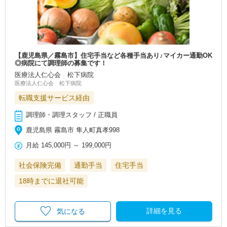
【鹿児島県／霧島市】住宅手当など各種手当あり♪マイカー通勤OK
◎病院にて調理師の募集です！
医療法人仁心会 松下病院
医療法人仁心会 松下病院
転職支援サービス経由
調理師・調理スタッフ / 正職員
鹿児島県 霧島市 隼人町真孝998
月給
145,000円
～
199,000円
社会保険完備
通勤手当
住宅手当
18時までに退社可能
詳細を見る
気になる