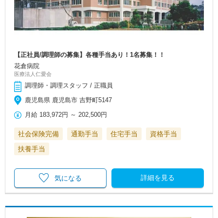
【正社員/調理師の募集】各種手当あり！1名募集！！
花倉病院
医療法人仁愛会
調理師・調理スタッフ / 正職員
鹿児島県 鹿児島市 吉野町5147
月給
183,972円
～
202,500円
社会保険完備
通勤手当
住宅手当
資格手当
扶養手当
詳細を見る
気になる