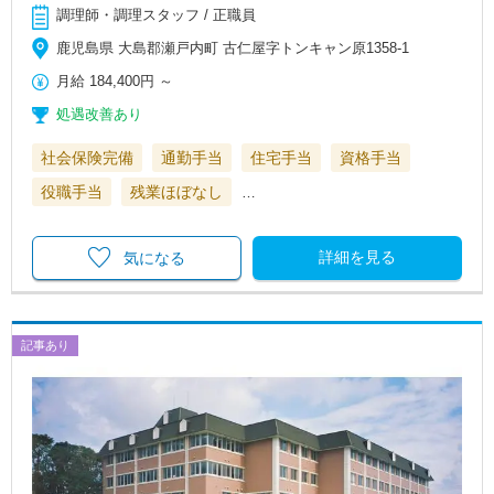
調理師・調理スタッフ / 正職員
鹿児島県 大島郡瀬戸内町 古仁屋字トンキャン原1358-1
月給
184,400円
～
処遇改善あり
社会保険完備
通勤手当
住宅手当
資格手当
役職手当
残業ほぼなし
…
詳細を見る
気になる
記事あり