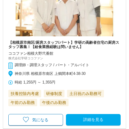
【相模原市南区/厨房スタッフ/パート】学研の高齢者住宅の厨房ス
タッフ募集！【給食業務経験は問いません】
ココファン相模大野弐番館
株式会社学研ココファン
調理師・調理スタッフ / パート・アルバイト
神奈川県 相模原市南区 上鶴間本町4-38-30
時給
1,255円
～
1,355円
扶養控除内考慮
研修制度
土日祝のみ勤務可
午前のみ勤務
午後のみ勤務
詳細を見る
気になる