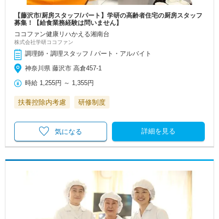
【藤沢市/厨房スタッフ/パート】学研の高齢者住宅の厨房スタッフ
募集！【給食業務経験は問いません】
ココファン健康リハかえる湘南台
株式会社学研ココファン
調理師・調理スタッフ / パート・アルバイト
神奈川県 藤沢市 高倉457-1
時給
1,255円
～
1,355円
扶養控除内考慮
研修制度
詳細を見る
気になる