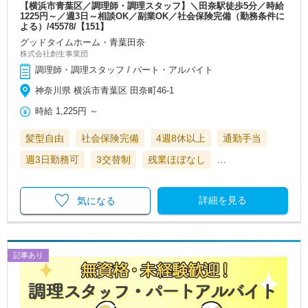
【横浜市青葉区／調理師・調理スタッフ】＼田奈駅徒歩5分／時給
1225円～／週3日～相談OK／副業OK／社会保険完備（勤務条件に
よる）/45578/【151】
グッドタイムホーム・青葉田奈
株式会社創生事業団
調理師・調理スタッフ / パート・アルバイト
神奈川県 横浜市青葉区 田奈町46-1
時給
1,225円
～
髪型自由
社会保険完備
4週8休以上
通勤手当
週3日勤務可
3交替制
残業ほぼなし
…
詳細を見る
気になる
記事あり