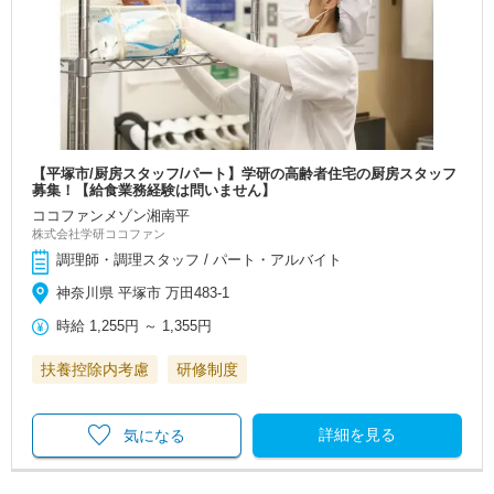
【平塚市/厨房スタッフ/パート】学研の高齢者住宅の厨房スタッフ
募集！【給食業務経験は問いません】
ココファンメゾン湘南平
株式会社学研ココファン
調理師・調理スタッフ / パート・アルバイト
神奈川県 平塚市 万田483-1
時給
1,255円
～
1,355円
扶養控除内考慮
研修制度
詳細を見る
気になる