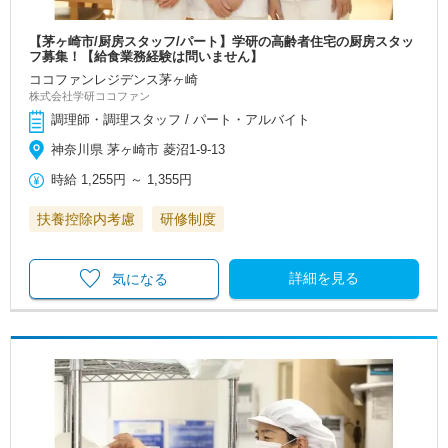
【茅ヶ崎市/厨房スタッフ/パート】学研の高齢者住宅の厨房スタッ
フ募集！【給食業務経験は問いません】
ココファンレジデンス茅ヶ崎
株式会社学研ココファン
調理師・調理スタッフ / パート・アルバイト
神奈川県 茅ヶ崎市 菱沼1-9-13
時給
1,255円
～
1,355円
扶養控除内考慮
研修制度
詳細を見る
気になる