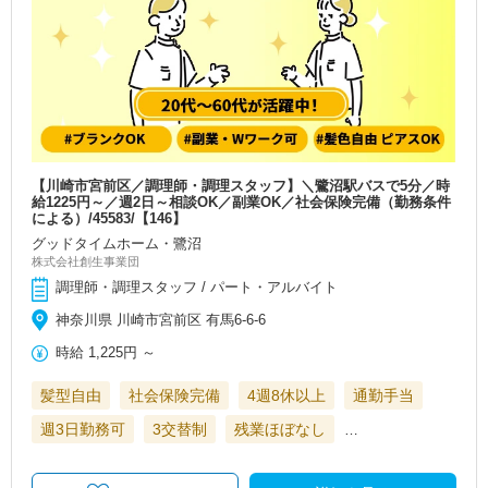
【川崎市宮前区／調理師・調理スタッフ】＼鷺沼駅バスで5分／時
給1225円～／週2日～相談OK／副業OK／社会保険完備（勤務条件
による）/45583/【146】
グッドタイムホーム・鷺沼
株式会社創生事業団
調理師・調理スタッフ / パート・アルバイト
神奈川県 川崎市宮前区 有馬6-6-6
時給
1,225円
～
髪型自由
社会保険完備
4週8休以上
通勤手当
週3日勤務可
3交替制
残業ほぼなし
…