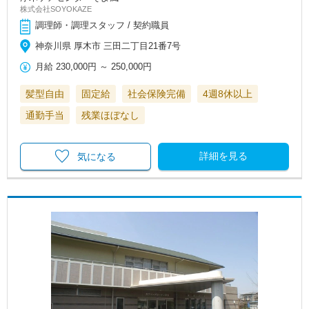
株式会社SOYOKAZE
調理師・調理スタッフ / 契約職員
神奈川県 厚木市 三田二丁目21番7号
月給
230,000円
～
250,000円
髪型自由
固定給
社会保険完備
4週8休以上
通勤手当
残業ほぼなし
詳細を見る
気になる