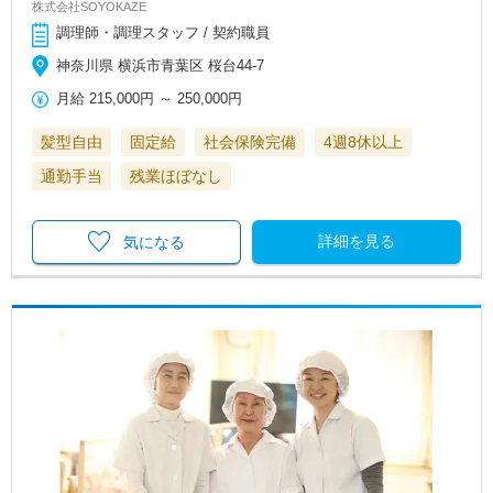
株式会社SOYOKAZE
調理師・調理スタッフ / 契約職員
神奈川県 横浜市青葉区 桜台44-7
月給
215,000円
～
250,000円
髪型自由
固定給
社会保険完備
4週8休以上
通勤手当
残業ほぼなし
詳細を見る
気になる