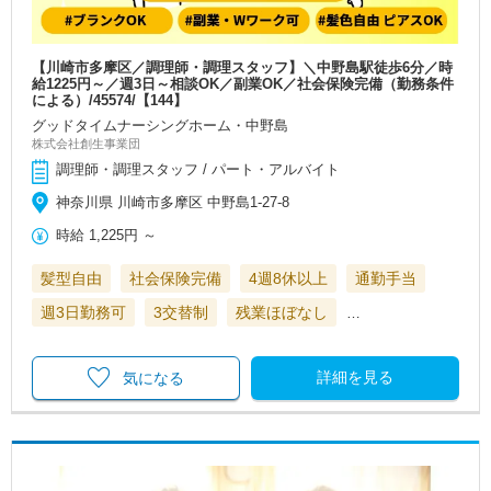
【川崎市多摩区／調理師・調理スタッフ】＼中野島駅徒歩6分／時
給1225円～／週3日～相談OK／副業OK／社会保険完備（勤務条件
による）/45574/【144】
グッドタイムナーシングホーム・中野島
株式会社創生事業団
調理師・調理スタッフ / パート・アルバイト
神奈川県 川崎市多摩区 中野島1-27-8
時給
1,225円
～
髪型自由
社会保険完備
4週8休以上
通勤手当
週3日勤務可
3交替制
残業ほぼなし
…
詳細を見る
気になる