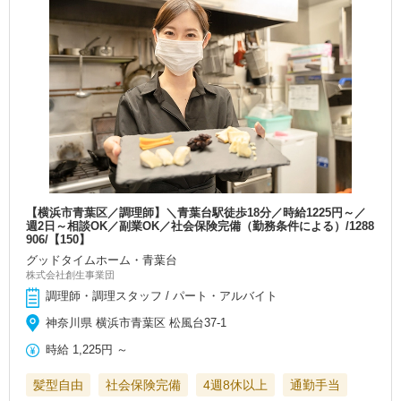
【横浜市青葉区／調理師】＼青葉台駅徒歩18分／時給1225円～／
週2日～相談OK／副業OK／社会保険完備（勤務条件による）/1288
906/【150】
グッドタイムホーム・青葉台
株式会社創生事業団
調理師・調理スタッフ / パート・アルバイト
神奈川県 横浜市青葉区 松風台37-1
時給
1,225円
～
髪型自由
社会保険完備
4週8休以上
通勤手当