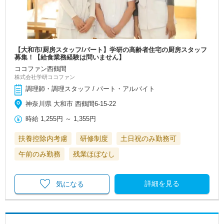
【大和市/厨房スタッフ/パート】学研の高齢者住宅の厨房スタッフ
募集！【給食業務経験は問いません】
ココファン西鶴間
株式会社学研ココファン
調理師・調理スタッフ / パート・アルバイト
神奈川県 大和市 西鶴間6-15-22
時給
1,255円
～
1,355円
扶養控除内考慮
研修制度
土日祝のみ勤務可
午前のみ勤務
残業ほぼなし
詳細を見る
気になる