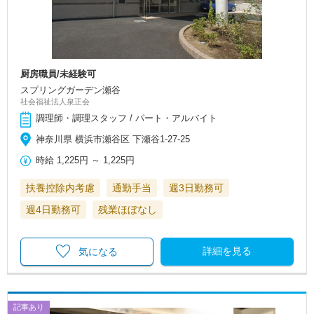
厨房職員/未経験可
スプリングガーデン瀬谷
社会福祉法人泉正会
調理師・調理スタッフ / パート・アルバイト
神奈川県 横浜市瀬谷区 下瀬谷1-27-25
時給
1,225円
～
1,225円
扶養控除内考慮
通勤手当
週3日勤務可
週4日勤務可
残業ほぼなし
詳細を見る
気になる
記事あり