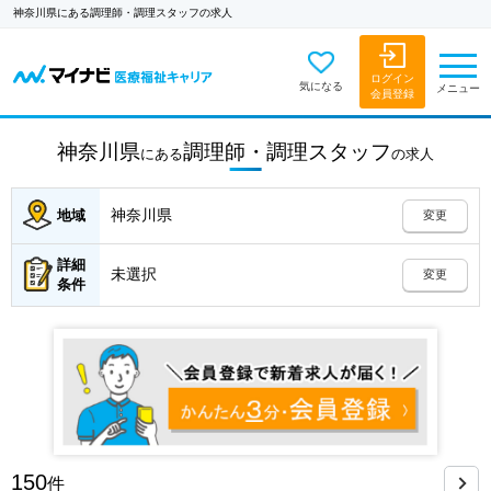
神奈川県にある調理師・調理スタッフの求人
ログイン
気になる
メニュー
会員登録
神奈川県
調理師・調理スタッフ
にある
の
求人
神奈川県
地域
変更
詳細
未選択
変更
条件
150
件