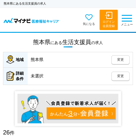
熊本県にある生活支援員の求人
ログイン
気になる
メニュー
会員登録
熊本県
生活支援員
にある
の
求人
熊本県
地域
変更
詳細
未選択
変更
条件
26
件