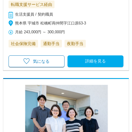
転職支援サービス経由
生活支援員 / 契約職員
熊本県 宇城市 松橋町両仲間字江口原63-3
月給
243,000円
～
300,000円
社会保険完備
通勤手当
夜勤手当
詳細を見る
気になる