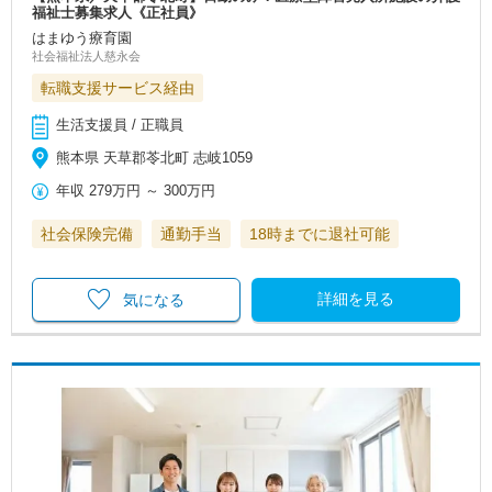
福祉士募集求人《正社員》
はまゆう療育園
社会福祉法人慈永会
転職支援サービス経由
生活支援員 / 正職員
熊本県 天草郡苓北町 志岐1059
年収
279万円
～
300万円
社会保険完備
通勤手当
18時までに退社可能
詳細を見る
気になる