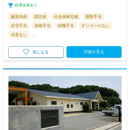
処遇改善あり
服装自由
固定給
社会保険完備
通勤手当
住宅手当
資格手当
役職手当
オンコールなし
当直なし
…
詳細を見る
気になる