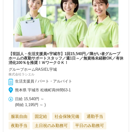
【世話人・生活支援員×宇城市】1回15,540円／障がい者グループ
ホームの夜勤サポートスタッフ／週1日～／無資格未経験OK／有休
消化100％を推奨！ＷワークＯＫ！
グループホームRASIEL宇城
株式会社ラシエル
生活支援員 / パート・アルバイト
熊本県 宇城市 松橋町両仲間63-1
日給
15,540円
～
(時給
1,195円
～ )
服装自由
固定給
社会保険完備
通勤手当
夜勤手当
土日祝のみ勤務可
平日のみ勤務可