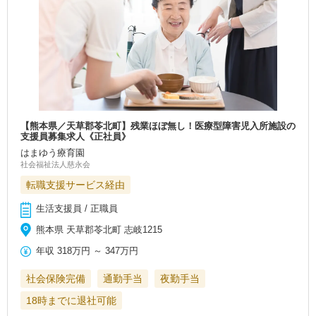
【熊本県／天草郡苓北町】残業ほぼ無し！医療型障害児入所施設の
支援員募集求人《正社員》
はまゆう療育園
社会福祉法人慈永会
転職支援サービス経由
生活支援員 / 正職員
熊本県 天草郡苓北町 志岐1215
年収
318万円
～
347万円
社会保険完備
通勤手当
夜勤手当
18時までに退社可能