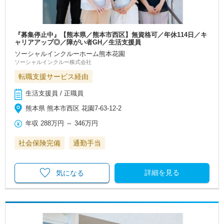
『募集停止中』【熊本県／熊本市西区】無資格可／年休114日／キ
ャリアアップ◎／障がい者GH／生活支援員
ソーシャルインクルーホーム熊本花園
ソーシャルインクルー株式会社
転職支援サービス経由
生活支援員 / 正職員
熊本県 熊本市西区 花園7-63-12-2
年収
288万円
～
346万円
社会保険完備
通勤手当
詳細を見る
気になる