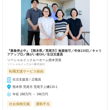
『募集停止中』【熊本県／荒尾市】無資格可／年休114日／キャリ
アアップ◎／障がい者GH／生活支援員
ソーシャルインクルーホーム熊本荒尾
ソーシャルインクルー株式会社
転職支援サービス経由
生活支援員 / 正職員
熊本県 荒尾市 荒尾字上磯110-1
年収
288万円
～
346万円
社会保険完備
通勤手当