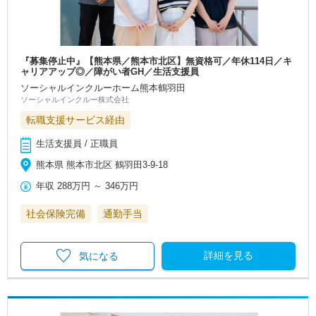
『募集停止中』【熊本県／熊本市北区】無資格可／年休114日／キ
ャリアアップ◎／障がい者GH／生活支援員
ソーシャルインクルーホーム熊本鶴羽田
ソーシャルインクルー株式会社
転職支援サービス経由
生活支援員 / 正職員
熊本県 熊本市北区 鶴羽田3-9-18
年収
288万円
～
346万円
社会保険完備
通勤手当
詳細を見る
気になる