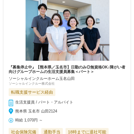
『募集停止中』【熊本県／玉名市】日勤のみ◎無資格OK♪障がい者
向けグループホームの生活支援員募集＜パート＞
ソーシャルインクルーホーム玉名山田
ソーシャルインクルー株式会社
転職支援サービス経由
生活支援員 / パート・アルバイト
熊本県 玉名市 山田2124
時給
1,070円
～
社会保険完備
通勤手当
18時までに退社可能