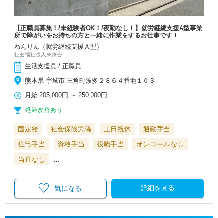
【正職員募集！/未経験者OK！/夜勤なし！】就労継続支援A型事業
所で障がいをお持ちの方と一緒に作業をするお仕事です！
ねんりん（就労継続支援Ａ型）
社会福祉法人東康会
生活支援員 / 正職員
熊本県 宇城市 三角町波多２８６４番地１０３
月給
205,000円
～
250,000円
処遇改善あり
固定給
社会保険完備
土日祝休
通勤手当
住宅手当
資格手当
役職手当
オンコールなし
当直なし
…
詳細を見る
気になる