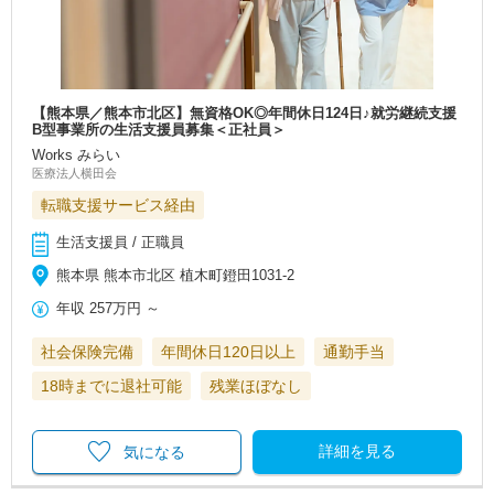
【熊本県／熊本市北区】無資格OK◎年間休日124日♪就労継続支援
B型事業所の生活支援員募集＜正社員＞
Works みらい
医療法人横田会
転職支援サービス経由
生活支援員 / 正職員
熊本県 熊本市北区 植木町鐙田1031‐2
年収
257万円
～
社会保険完備
年間休日120日以上
通勤手当
18時までに退社可能
残業ほぼなし
詳細を見る
気になる