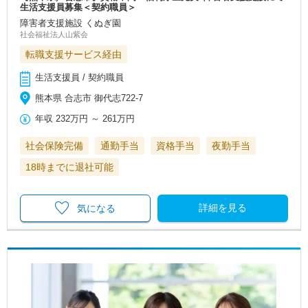
生活支援員募集＜契約職員＞
障害者支援施設 くぬぎ園
社会福祉法人山紫会
転職支援サービス経由
生活支援員 / 契約職員
熊本県 合志市 御代志722-7
年収
232万円
～
261万円
社会保険完備
通勤手当
資格手当
夜勤手当
18時までに退社可能
詳細を見る
気になる