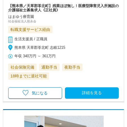
【熊本県／天草郡苓北町】残業ほぼ無し！医療型障害児入所施設の
介護福祉士募集求人《正社員》
はまゆう療育園
社会福祉法人慈永会
転職支援サービス経由
生活支援員 / 正職員
熊本県 天草郡苓北町 志岐1215
年収
340万円
～
361万円
社会保険完備
通勤手当
夜勤手当
18時までに退社可能
詳細を見る
気になる