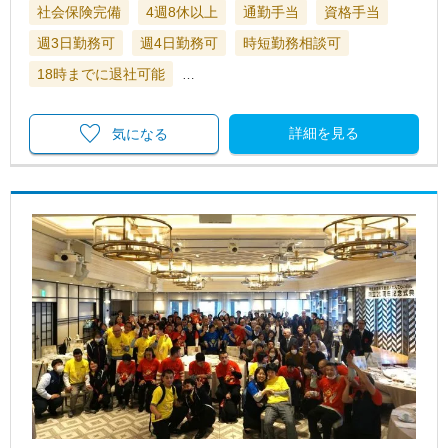
社会保険完備
4週8休以上
通勤手当
資格手当
週3日勤務可
週4日勤務可
時短勤務相談可
18時までに退社可能
…
詳細を見る
気になる