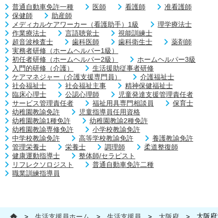
普通自動車免許一種
医師
看護師
准看護師
保健師
助産師
メディカルケアワーカー（看護助手）1級
理学療法士
作業療法士
言語聴覚士
視能訓練士
超音波検査士
歯科医師
歯科衛生士
薬剤師
実務者研修（ホームヘルパー1級）
初任者研修（ホームヘルパー2級）
ホームヘルパー3級
入門的研修（介護）
生活援助従事者研修
ケアマネジャー（介護支援専門員）
介護福祉士
社会福祉士
社会福祉主事
精神保健福祉士
臨床心理士
公認心理師
児童発達支援管理責任者
サービス管理責任者
福祉用具専門相談員
保育士
幼稚園教諭免許
児童指導員任用資格
幼稚園教諭1種免許
幼稚園教諭2種免許
幼稚園教諭専修免許
小学校教諭免許
中学校教諭免許
高等学校教諭免許
養護教諭免許
管理栄養士
栄養士
調理師
柔道整復師
健康運動指導士
整体師/セラピスト
リフレクソロジスト
普通自動車免許二種
職業訓練指導員
大阪府
>
生活支援員ホーム
>
生活支援員
>
大阪府
>