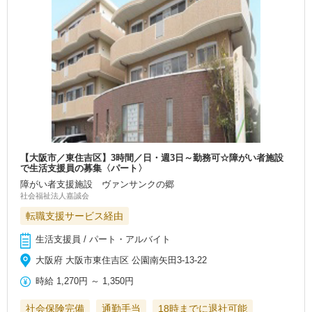
【大阪市／東住吉区】3時間／日・週3日～勤務可☆障がい者施設
で生活支援員の募集〈パート〉
障がい者支援施設 ヴァンサンクの郷
社会福祉法人嘉誠会
転職支援サービス経由
生活支援員 / パート・アルバイト
大阪府 大阪市東住吉区 公園南矢田3-13-22
時給
1,270円
～
1,350円
社会保険完備
通勤手当
18時までに退社可能