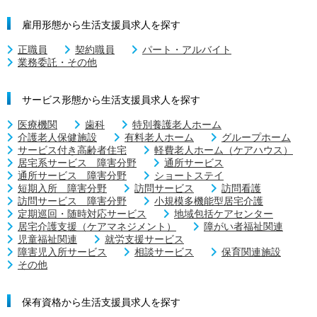
雇用形態から生活支援員求人を探す
正職員
契約職員
パート・アルバイト
業務委託・その他
サービス形態から生活支援員求人を探す
医療機関
歯科
特別養護老人ホーム
介護老人保健施設
有料老人ホーム
グループホーム
サービス付き高齢者住宅
軽費老人ホーム（ケアハウス）
居宅系サービス 障害分野
通所サービス
通所サービス 障害分野
ショートステイ
短期入所 障害分野
訪問サービス
訪問看護
訪問サービス 障害分野
小規模多機能型居宅介護
定期巡回・随時対応サービス
地域包括ケアセンター
居宅介護支援（ケアマネジメント）
障がい者福祉関連
児童福祉関連
就労支援サービス
障害児入所サービス
相談サービス
保育関連施設
その他
保有資格から生活支援員求人を探す