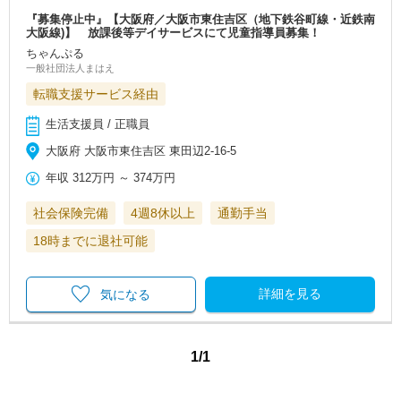
『募集停止中』【大阪府／大阪市東住吉区（地下鉄谷町線・近鉄南
大阪線)】 放課後等デイサービスにて児童指導員募集！
ちゃんぷる
一般社団法人まはえ
転職支援サービス経由
生活支援員 / 正職員
大阪府 大阪市東住吉区 東田辺2-16-5
年収
312万円
～
374万円
社会保険完備
4週8休以上
通勤手当
18時までに退社可能
詳細を見る
気になる
1/1