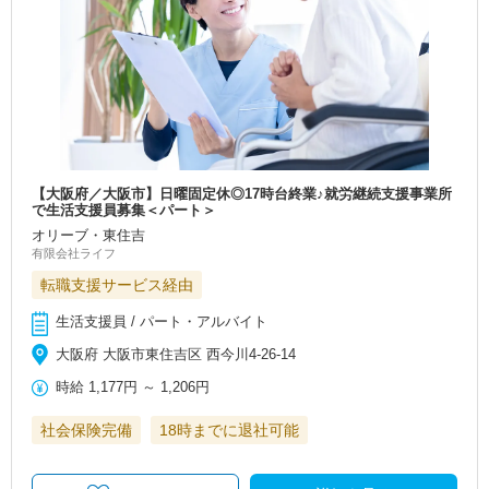
【大阪府／大阪市】日曜固定休◎17時台終業♪就労継続支援事業所
で生活支援員募集＜パート＞
オリーブ・東住吉
有限会社ライフ
転職支援サービス経由
生活支援員 / パート・アルバイト
大阪府 大阪市東住吉区 西今川4‐26‐14
時給
1,177円
～
1,206円
社会保険完備
18時までに退社可能