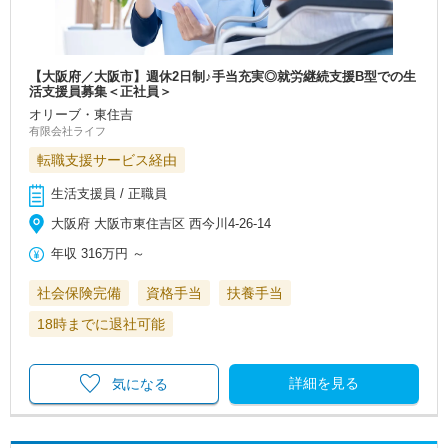
【大阪府／大阪市】週休2日制♪手当充実◎就労継続支援B型での生
活支援員募集＜正社員＞
オリーブ・東住吉
有限会社ライフ
転職支援サービス経由
生活支援員 / 正職員
大阪府 大阪市東住吉区 西今川4‐26‐14
年収
316万円
～
社会保険完備
資格手当
扶養手当
18時までに退社可能
詳細を見る
気になる