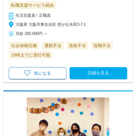
転職支援サービス経由
生活支援員 / 正職員
大阪府 大阪市東住吉区 照が丘矢田3-7-1
月給
200,000円
～
社会保険完備
通勤手当
資格手当
役職手当
18時までに退社可能
詳細を見る
気になる