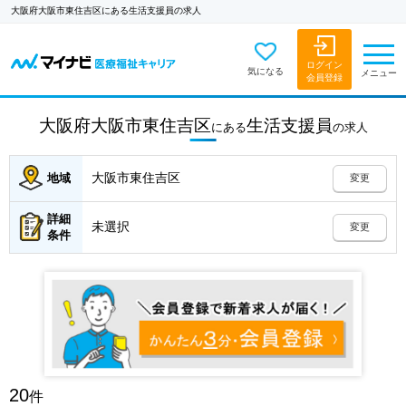
大阪府大阪市東住吉区にある生活支援員の求人
ログイン
気になる
メニュー
会員登録
大阪府大阪市東住吉区
生活支援員
にある
の
求人
大阪市東住吉区
地域
変更
詳細
未選択
変更
条件
20
件