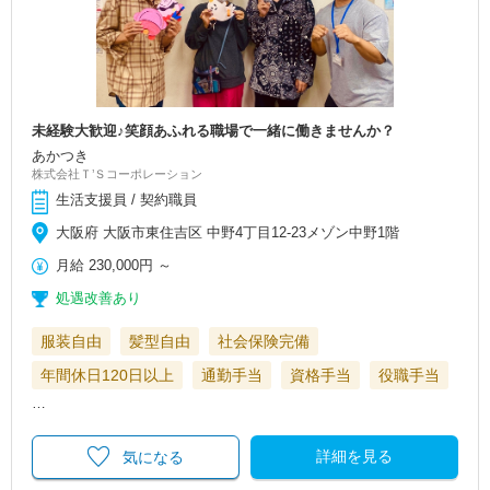
未経験大歓迎♪笑顔あふれる職場で一緒に働きませんか？
あかつき
株式会社Ｔ’Ｓコーポレーション
生活支援員 / 契約職員
大阪府 大阪市東住吉区 中野4丁目12-23メゾン中野1階
月給
230,000円
～
処遇改善あり
服装自由
髪型自由
社会保険完備
年間休日120日以上
通勤手当
資格手当
役職手当
…
詳細を見る
気になる