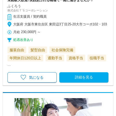
未経験大歓迎♪笑顔あふれる職場で一緒に働きませんか？
ふくろう
株式会社Ｔ’Ｓコーポレーション
生活支援員 / 契約職員
大阪府 大阪市東住吉区 東田辺3丁目25-20大市コーポ102・103
月給
230,000円
～
処遇改善あり
服装自由
髪型自由
社会保険完備
年間休日120日以上
通勤手当
資格手当
役職手当
…
詳細を見る
気になる