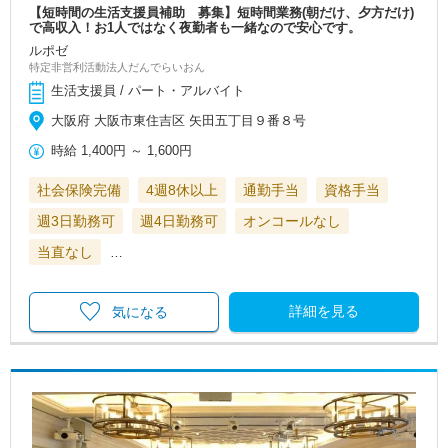
【短時間の生活支援員補助 募集】短時間業務(朝だけ、夕方だけ)
で高収入！お1人ではなく夜勤者も一緒なので安心です。
ルポゼ
特定非営利活動法人だんでらいおん
生活支援員 / パート・アルバイト
大阪府 大阪市東住吉区 矢田五丁目９番８号
時給
1,400円
～
1,600円
社会保険完備
4週8休以上
通勤手当
資格手当
週3日勤務可
週4日勤務可
オンコールなし
当直なし
…
詳細を見る
気になる