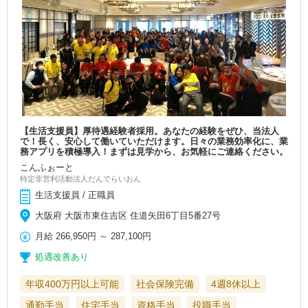
【生活支援員】厚待遇経験者採用。あなたの経験をぜひ、当法人
で！長く、安心して働いていただけます。日々の業務効率化に、業
務アプリを積極導入！まずは見学から、お気軽にご連絡ください。
こんふぉーと
特定非営利活動法人だんでらいおん
生活支援員 / 正職員
大阪府 大阪市東住吉区 住道矢田6丁目5番27号
月給
266,950円
～
287,100円
処遇改善あり
年収400万円以上可能
社会保険完備
4週8休以上
通勤手当
住宅手当
資格手当
役職手当