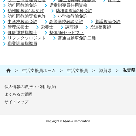
幼稚園教諭免許
児童指導員任用資格
幼稚園教諭1種免許
幼稚園教諭2種免許
幼稚園教諭専修免許
小学校教諭免許
中学校教諭免許
高等学校教諭免許
養護教諭免許
管理栄養士
栄養士
調理師
柔道整復師
健康運動指導士
整体師/セラピスト
リフレクソロジスト
普通自動車免許二種
職業訓練指導員
滋賀県
>
生活支援員ホーム
>
生活支援員
>
滋賀県
>
個人情報の取扱い・利用規約
よくあるご質問
サイトマップ
Copyright © Mynavi Corporation