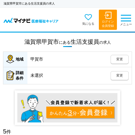
滋賀県甲賀市にある生活支援員の求人
ログイン
気になる
メニュー
会員登録
滋賀県甲賀市
生活支援員
にある
の
求人
甲賀市
地域
変更
詳細
未選択
変更
条件
5
件