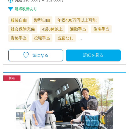
月給
218,500円
～
252,000円
処遇改善あり
服装自由
髪型自由
年収400万円以上可能
社会保険完備
4週8休以上
通勤手当
住宅手当
資格手当
役職手当
当直なし
…
詳細を見る
気になる
新着