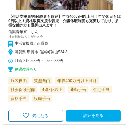
【生活支援員/未経験者も歓迎】年収400万円以上可！年間休日も12
0日以上！資格取得支援や育児・介護休暇制度も充実しており、多
様な働き方も選択出来ます！
信楽青年寮 しん
社会福祉法人しがらき会
生活支援員 / 正職員
滋賀県 甲賀市 信楽町神山534-8
月給
218,500円
～
252,000円
処遇改善あり
服装自由
髪型自由
年収400万円以上可能
社会保険完備
4週8休以上
通勤手当
住宅手当
資格手当
役職手当
…
詳細を見る
気になる