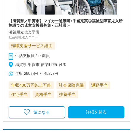
【滋賀県／甲賀市】マイカー通勤可♪手当充実◎福祉型障害児入所
施設での児童支援員募集＜正社員＞
滋賀県立信楽学園
社会福祉法人グロー
転職支援サービス経由
生活支援員 / 正職員
滋賀県 甲賀市 信楽町神山470
年収
290万円
～
452万円
年収400万円以上可能
社会保険完備
通勤手当
住宅手当
資格手当
扶養手当
詳細を見る
気になる