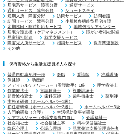
居宅系サービス 障害分野
通所サービス
通所サービス 障害分野
ショートステイ
短期入所 障害分野
訪問サービス
訪問看護
訪問サービス 障害分野
小規模多機能型居宅介護
定期巡回・随時対応サービス
地域包括ケアセンター
居宅介護支援（ケアマネジメント）
障がい者福祉関連
児童福祉関連
就労支援サービス
障害児入所サービス
相談サービス
保育関連施設
その他
保有資格から生活支援員求人を探す
普通自動車免許一種
医師
看護師
准看護師
保健師
助産師
メディカルケアワーカー（看護助手）1級
理学療法士
作業療法士
言語聴覚士
視能訓練士
超音波検査士
歯科医師
歯科衛生士
薬剤師
実務者研修（ホームヘルパー1級）
初任者研修（ホームヘルパー2級）
ホームヘルパー3級
入門的研修（介護）
生活援助従事者研修
ケアマネジャー（介護支援専門員）
介護福祉士
社会福祉士
社会福祉主事
精神保健福祉士
臨床心理士
公認心理師
児童発達支援管理責任者
サービス管理責任者
福祉用具専門相談員
保育士