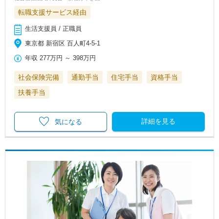
転職支援サービス経由
生活支援員 / 正職員
東京都 新宿区 百人町4-5-1
年収
277万円
～
398万円
社会保険完備
通勤手当
住宅手当
資格手当
扶養手当
詳細を見る
気になる