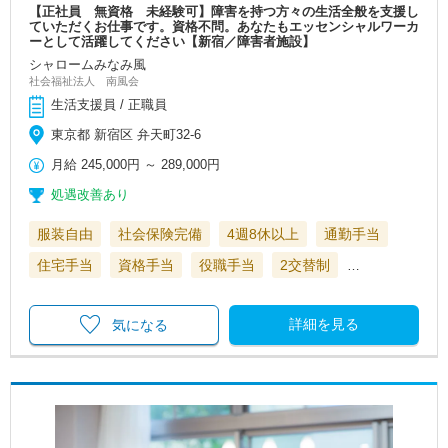
【正社員 無資格 未経験可】障害を持つ方々の生活全般を支援し
ていただくお仕事です。資格不問。あなたもエッセンシャルワーカ
ーとして活躍してください【新宿／障害者施設】
シャロームみなみ風
社会福祉法人 南風会
生活支援員 / 正職員
東京都 新宿区 弁天町32-6
月給
245,000円
～
289,000円
処遇改善あり
服装自由
社会保険完備
4週8休以上
通勤手当
住宅手当
資格手当
役職手当
2交替制
…
詳細を見る
気になる