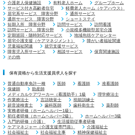
介護老人保健施設
有料老人ホーム
グループホーム
サービス付き高齢者住宅
軽費老人ホーム（ケアハウス）
居宅系サービス 障害分野
通所サービス
通所サービス 障害分野
ショートステイ
短期入所 障害分野
訪問サービス
訪問看護
訪問サービス 障害分野
小規模多機能型居宅介護
定期巡回・随時対応サービス
地域包括ケアセンター
居宅介護支援（ケアマネジメント）
障がい者福祉関連
児童福祉関連
就労支援サービス
障害児入所サービス
相談サービス
保育関連施設
その他
保有資格から生活支援員求人を探す
普通自動車免許一種
医師
看護師
准看護師
保健師
助産師
メディカルケアワーカー（看護助手）1級
理学療法士
作業療法士
言語聴覚士
視能訓練士
超音波検査士
歯科医師
歯科衛生士
薬剤師
実務者研修（ホームヘルパー1級）
初任者研修（ホームヘルパー2級）
ホームヘルパー3級
入門的研修（介護）
生活援助従事者研修
ケアマネジャー（介護支援専門員）
介護福祉士
社会福祉士
社会福祉主事
精神保健福祉士