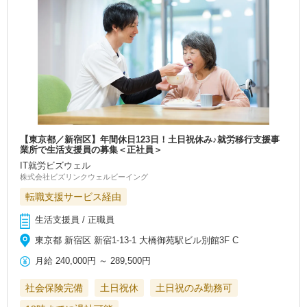
【東京都／新宿区】年間休日123日！土日祝休み♪就労移行支援事
業所で生活支援員の募集＜正社員＞
IT就労ビズウェル
株式会社ビズリンクウェルビーイング
転職支援サービス経由
生活支援員 / 正職員
東京都 新宿区 新宿1-13-1 大橋御苑駅ビル別館3F C
月給
240,000円
～
289,500円
社会保険完備
土日祝休
土日祝のみ勤務可