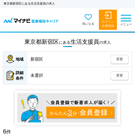
東京都新宿区にある生活支援員の求人
ログイン
気になる
メニュー
会員登録
東京都新宿区
生活支援員
にある
の
求人
新宿区
地域
変更
詳細
未選択
変更
条件
6
件