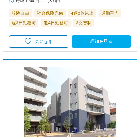
時給
1,300円
～
1,300円
服装自由
社会保険完備
4週8休以上
通勤手当
週3日勤務可
週4日勤務可
3交替制
詳細を見る
気になる