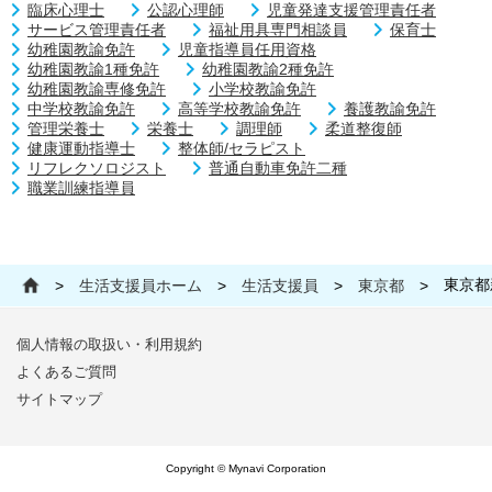
臨床心理士
公認心理師
児童発達支援管理責任者
サービス管理責任者
福祉用具専門相談員
保育士
幼稚園教諭免許
児童指導員任用資格
幼稚園教諭1種免許
幼稚園教諭2種免許
幼稚園教諭専修免許
小学校教諭免許
中学校教諭免許
高等学校教諭免許
養護教諭免許
管理栄養士
栄養士
調理師
柔道整復師
健康運動指導士
整体師/セラピスト
リフレクソロジスト
普通自動車免許二種
職業訓練指導員
東京都
>
生活支援員ホーム
>
生活支援員
>
東京都
>
個人情報の取扱い・利用規約
よくあるご質問
サイトマップ
Copyright © Mynavi Corporation