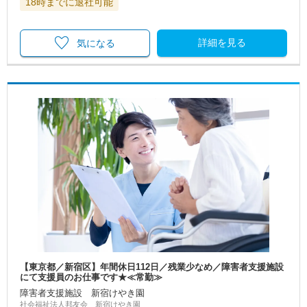
18時までに退社可能
詳細を見る
気になる
【東京都／新宿区】年間休日112日／残業少なめ／障害者支援施設
にて支援員のお仕事です★≪常勤≫
障害者支援施設 新宿けやき園
社会福祉法人邦友会 新宿けやき園