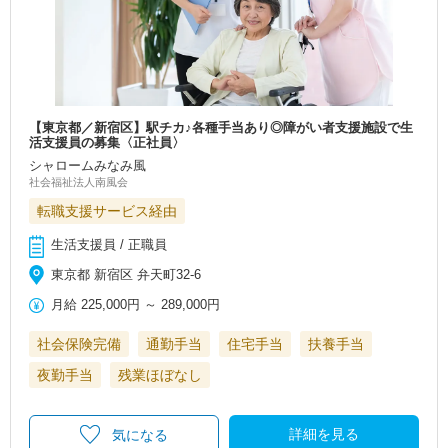
【東京都／新宿区】駅チカ♪各種手当あり◎障がい者支援施設で生
活支援員の募集〈正社員〉
シャロームみなみ風
社会福祉法人南風会
転職支援サービス経由
生活支援員 / 正職員
東京都 新宿区 弁天町32-6
月給
225,000円
～
289,000円
社会保険完備
通勤手当
住宅手当
扶養手当
夜勤手当
残業ほぼなし
詳細を見る
気になる