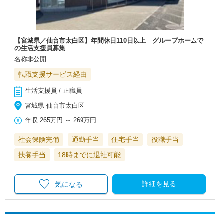
【宮城県／仙台市太白区】年間休日110日以上 グループホームで
の生活支援員募集
名称非公開
転職支援サービス経由
生活支援員 / 正職員
宮城県 仙台市太白区
年収
265万円
～
269万円
社会保険完備
通勤手当
住宅手当
役職手当
扶養手当
18時までに退社可能
詳細を見る
気になる