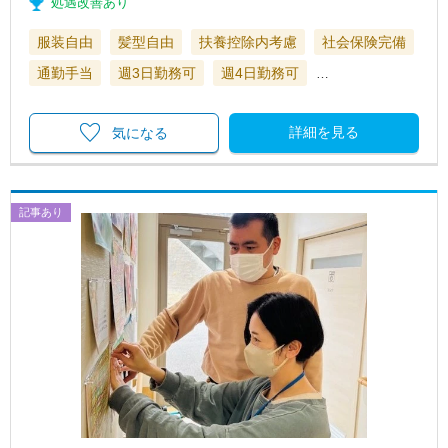
処遇改善あり
服装自由
髪型自由
扶養控除内考慮
社会保険完備
通勤手当
週3日勤務可
週4日勤務可
…
詳細を見る
気になる
記事あり