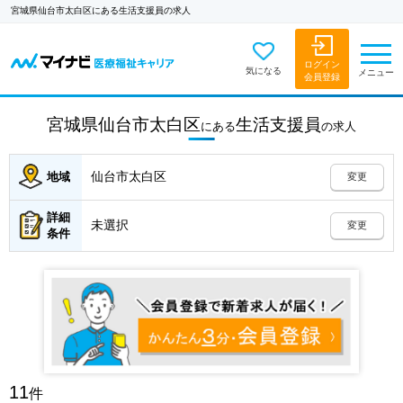
宮城県仙台市太白区にある生活支援員の求人
ログイン
気になる
メニュー
会員登録
宮城県仙台市太白区
生活支援員
にある
の
求人
仙台市太白区
地域
変更
詳細
未選択
変更
条件
11
件