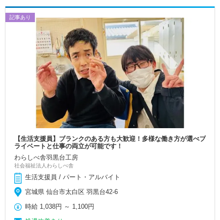
記事あり
【生活支援員】ブランクのある方も大歓迎！多様な働き方が選べプ
ライベートと仕事の両立が可能です！
わらしべ舎羽黒台工房
社会福祉法人わらしべ舎
生活支援員 / パート・アルバイト
宮城県 仙台市太白区 羽黒台42-6
時給
1,038円
～
1,100円