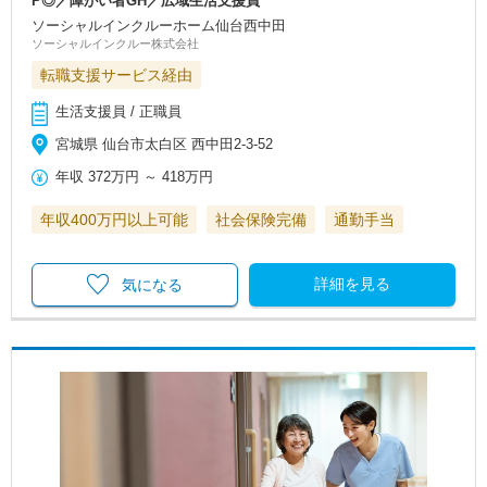
P◎／障がい者GH／広域生活支援員
ソーシャルインクルーホーム仙台西中田
ソーシャルインクルー株式会社
転職支援サービス経由
生活支援員 / 正職員
宮城県 仙台市太白区 西中田2-3-52
年収
372万円
～
418万円
年収400万円以上可能
社会保険完備
通勤手当
詳細を見る
気になる