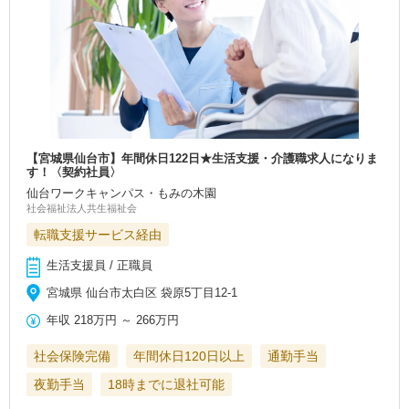
【宮城県仙台市】年間休日122日★生活支援・介護職求人になりま
す！〈契約社員〉
仙台ワークキャンパス・もみの木園
社会福祉法人共生福祉会
転職支援サービス経由
生活支援員 / 正職員
宮城県 仙台市太白区 袋原5丁目12-1
年収
218万円
～
266万円
社会保険完備
年間休日120日以上
通勤手当
夜勤手当
18時までに退社可能