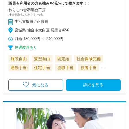
職員も利用者の方も強みを活かして働きます！！
わらしべ舎羽黒台工房
社会福祉法人わらしべ舎
生活支援員 / 正職員
宮城県 仙台市太白区 羽黒台42-6
月給
180,000円
～
240,000円
処遇改善あり
服装自由
髪型自由
固定給
社会保険完備
通勤手当
住宅手当
役職手当
扶養手当
…
詳細を見る
気になる