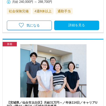
月給
240,000円
～
288,700円
社会保険完備
4週8休以上
通勤手当
詳細を見る
気になる
新着
【宮城県／仙台市太白区】月給31万円～／年休114日／キャリアU