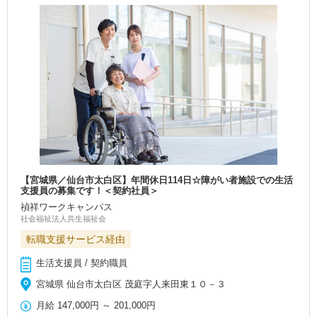
【宮城県／仙台市太白区】年間休日114日☆障がい者施設での生活
支援員の募集です！＜契約社員＞
禎祥ワークキャンパス
社会福祉法人共生福祉会
転職支援サービス経由
生活支援員 / 契約職員
宮城県 仙台市太白区 茂庭字人来田東１０－３
月給
147,000円
～
201,000円