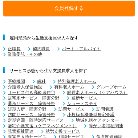
会員登録する
雇用形態から生活支援員求人を探す
正職員
契約職員
パート・アルバイト
業務委託・その他
サービス形態から生活支援員求人を探す
医療機関
歯科
特別養護老人ホーム
介護老人保健施設
有料老人ホーム
グループホーム
サービス付き高齢者住宅
軽費老人ホーム（ケアハウス）
居宅系サービス 障害分野
通所サービス
通所サービス 障害分野
ショートステイ
短期入所 障害分野
訪問サービス
訪問看護
訪問サービス 障害分野
小規模多機能型居宅介護
定期巡回・随時対応サービス
地域包括ケアセンター
居宅介護支援（ケアマネジメント）
障がい者福祉関連
児童福祉関連
就労支援サービス
障害児入所サービス
相談サービス
保育関連施設