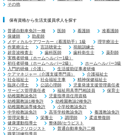
その他
保有資格から生活支援員求人を探す
普通自動車免許一種
医師
看護師
准看護師
保健師
助産師
メディカルケアワーカー（看護助手）1級
理学療法士
作業療法士
言語聴覚士
視能訓練士
超音波検査士
歯科医師
歯科衛生士
薬剤師
実務者研修（ホームヘルパー1級）
初任者研修（ホームヘルパー2級）
ホームヘルパー3級
入門的研修（介護）
生活援助従事者研修
ケアマネジャー（介護支援専門員）
介護福祉士
社会福祉士
社会福祉主事
精神保健福祉士
臨床心理士
公認心理師
児童発達支援管理責任者
サービス管理責任者
福祉用具専門相談員
保育士
幼稚園教諭免許
児童指導員任用資格
幼稚園教諭1種免許
幼稚園教諭2種免許
幼稚園教諭専修免許
小学校教諭免許
中学校教諭免許
高等学校教諭免許
養護教諭免許
管理栄養士
栄養士
調理師
柔道整復師
健康運動指導士
整体師/セラピスト
リフレクソロジスト
普通自動車免許二種
職業訓練指導員