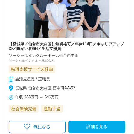
【宮城県／仙台市太白区】無資格可／年休114日／キャリアアップ
◎／障がい者GH／生活支援員
ソーシャルインクルーホーム仙台西中田
ソーシャルインクルー株式会社
転職支援サービス経由
生活支援員 / 正職員
宮城県 仙台市太白区 西中田2-3-52
年収
288万円
～
346万円
社会保険完備
通勤手当
詳細を見る
気になる