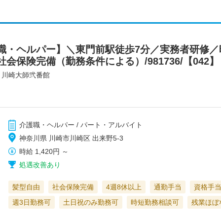
・ヘルパー】＼東門前駅徒歩7分／実務者研修／時
会保険完備（勤務条件による）/981736/【042】
・川崎大師弐番館
介護職・ヘルパー / パート・アルバイト
神奈川県 川崎市川崎区 出来野5-3
時給
1,420円
～
処遇改善あり
髪型自由
社会保険完備
4週8休以上
通勤手当
資格手
週3日勤務可
土日祝のみ勤務可
時短勤務相談可
残業ほぼ