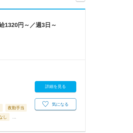
1320円～／週3日～
詳細を見る
気になる
当
夜勤手当
なし
…