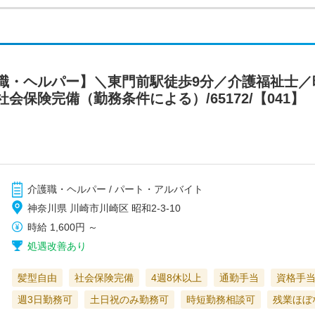
・ヘルパー】＼東門前駅徒歩9分／介護福祉士／時
会保険完備（勤務条件による）/65172/【041】
介護職・ヘルパー / パート・アルバイト
神奈川県 川崎市川崎区 昭和2-3-10
時給
1,600円
～
処遇改善あり
髪型自由
社会保険完備
4週8休以上
通勤手当
資格手
週3日勤務可
土日祝のみ勤務可
時短勤務相談可
残業ほぼ