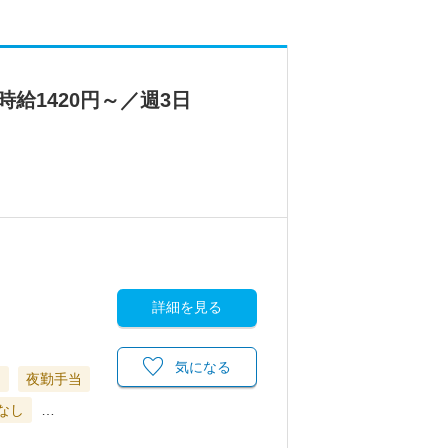
給1420円～／週3日
詳細を見る
気になる
当
夜勤手当
なし
…