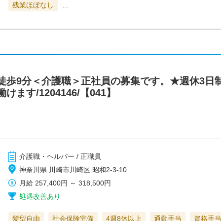
残業ほぼなし
…
徒歩9分＜介護職＞正社員の募集です。★週休3日制
す/1204146/【041】
介護職・ヘルパー / 正職員
神奈川県 川崎市川崎区 昭和2-3-10
月給
257,400円
～
318,500円
処遇改善あり
髪型自由
社会保険完備
4週8休以上
通勤手当
資格手