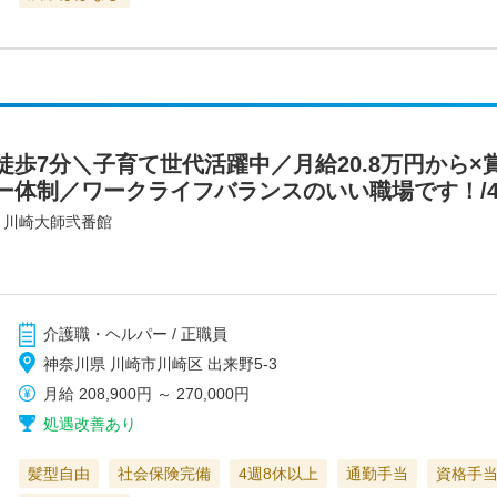
歩7分＼子育て世代活躍中／月給20.8万円から×
体制／ワークライフバランスのいい職場です！/446
・川崎大師弐番館
介護職・ヘルパー / 正職員
神奈川県 川崎市川崎区 出来野5-3
月給
208,900円
～
270,000円
処遇改善あり
髪型自由
社会保険完備
4週8休以上
通勤手当
資格手