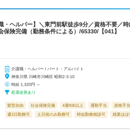
・ヘルパー】＼東門前駅徒歩9分／資格不要／時給
保険完備（勤務条件による）/65330/【041】
介護職・ヘルパー / パート・アルバイト
神奈川県 川崎市川崎区 昭和2-3-10
時給
1,320円
～
処遇改善あり
髪型自由
社会保険完備
4週8休以上
通勤手当
資格手
週3日勤務可
土日祝のみ勤務可
時短勤務相談可
残業ほぼ