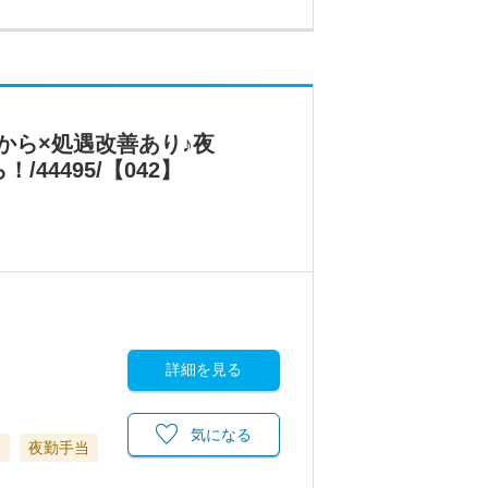
から×処遇改善あり♪夜
4495/【042】
詳細を見る
気になる
当
夜勤手当