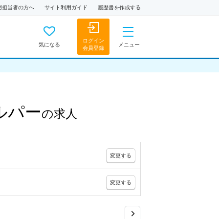
用担当者の方へ
サイト利用ガイド
履歴書を作成する
ログイン
気になる
メニュー
会員登録
ルパー
の
求人
変更
する
変更
する