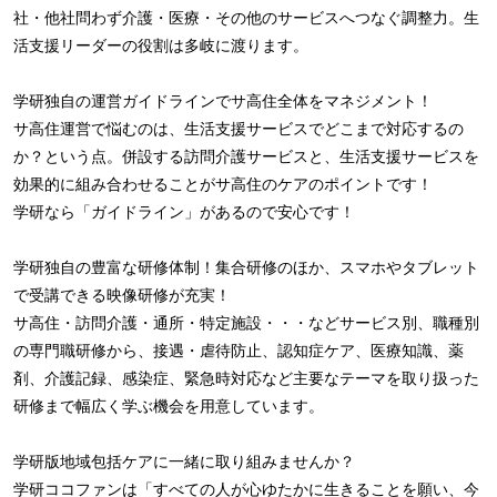
社・他社問わず介護・医療・その他のサービスへつなぐ調整力。生
活支援リーダーの役割は多岐に渡ります。
学研独自の運営ガイドラインでサ高住全体をマネジメント！
サ高住運営で悩むのは、生活支援サービスでどこまで対応するの
か？という点。併設する訪問介護サービスと、生活支援サービスを
効果的に組み合わせることがサ高住のケアのポイントです！
学研なら「ガイドライン」があるので安心です！
学研独自の豊富な研修体制！集合研修のほか、スマホやタブレット
で受講できる映像研修が充実！
サ高住・訪問介護・通所・特定施設・・・などサービス別、職種別
の専門職研修から、接遇・虐待防止、認知症ケア、医療知識、薬
剤、介護記録、感染症、緊急時対応など主要なテーマを取り扱った
研修まで幅広く学ぶ機会を用意しています。
学研版地域包括ケアに一緒に取り組みませんか？
学研ココファンは「すべての人が心ゆたかに生きることを願い、今