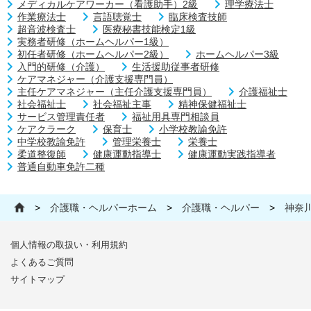
メディカルケアワーカー（看護助手）2級
理学療法士
作業療法士
言語聴覚士
臨床検査技師
超音波検査士
医療秘書技能検定1級
実務者研修（ホームヘルパー1級）
初任者研修（ホームヘルパー2級）
ホームヘルパー3級
入門的研修（介護）
生活援助従事者研修
ケアマネジャー（介護支援専門員）
主任ケアマネジャー（主任介護支援専門員）
介護福祉士
社会福祉士
社会福祉主事
精神保健福祉士
サービス管理責任者
福祉用具専門相談員
ケアクラーク
保育士
小学校教諭免許
中学校教諭免許
管理栄養士
栄養士
柔道整復師
健康運動指導士
健康運動実践指導者
普通自動車免許二種
>
介護職・ヘルパーホーム
>
介護職・ヘルパー
>
神奈
個人情報の取扱い・利用規約
よくあるご質問
サイトマップ