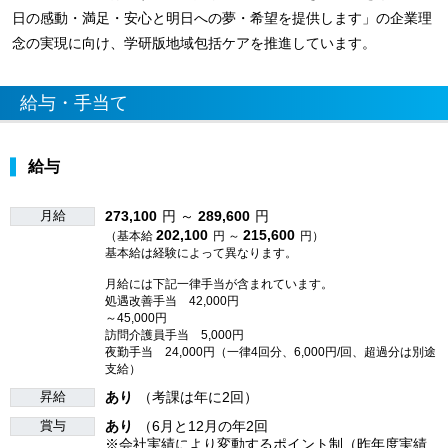
日の感動・満足・安心と明日への夢・希望を提供します」の企業理
念の実現に向け、学研版地域包括ケアを推進しています。
給与・手当て
給与
月給
273,100
円 ～
289,600
円
202,100
215,600
（基本給
円 ～
円）
基本給は経験によって異なります。
月給には下記一律手当が含まれています。
処遇改善手当 42,000円
～45,000円
訪問介護員手当 5,000円
夜勤手当 24,000円（一律4回分、6,000円/回、超過分は別途
支給）
昇給
あり
（考課は年に2回）
賞与
あり
（6月と12月の年2回
※会社実績により変動するポイント制（昨年度実績