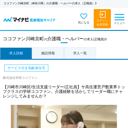
ココファン川崎京町（神奈川県）の介護職・ヘルパーの求人（正職員）3
ログイン
気になる
メニュー
会員登録
ココファン川崎京町
介護職・ヘルパー
の
の求人
(正職員)3
求人詳細
施設情報
求人一覧
サービス付き高齢者住宅
株式会社学研ココファン
【川崎市川崎区/生活支援リーダー/正社員】サ高住運営戸数業界トッ
プクラスの学研ココファン。介護経験を活かしてリーダー職にチャ
レンジしてみませんか？