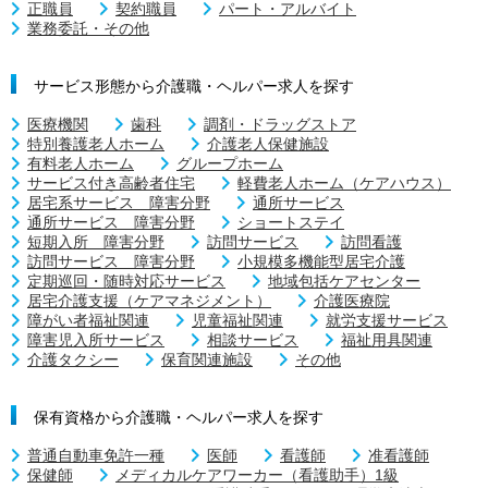
正職員
契約職員
パート・アルバイト
業務委託・その他
サービス形態から介護職・ヘルパー求人を探す
医療機関
歯科
調剤・ドラッグストア
特別養護老人ホーム
介護老人保健施設
有料老人ホーム
グループホーム
サービス付き高齢者住宅
軽費老人ホーム（ケアハウス）
居宅系サービス 障害分野
通所サービス
通所サービス 障害分野
ショートステイ
短期入所 障害分野
訪問サービス
訪問看護
訪問サービス 障害分野
小規模多機能型居宅介護
定期巡回・随時対応サービス
地域包括ケアセンター
居宅介護支援（ケアマネジメント）
介護医療院
障がい者福祉関連
児童福祉関連
就労支援サービス
障害児入所サービス
相談サービス
福祉用具関連
介護タクシー
保育関連施設
その他
保有資格から介護職・ヘルパー求人を探す
普通自動車免許一種
医師
看護師
准看護師
保健師
メディカルケアワーカー（看護助手）1級