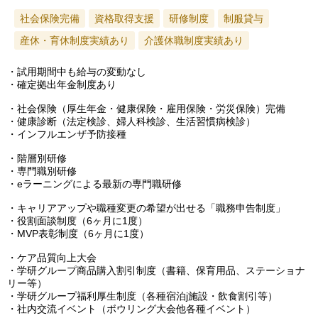
社会保険完備
資格取得支援
研修制度
制服貸与
産休・育休制度実績あり
介護休職制度実績あり
・試用期間中も給与の変動なし
・確定拠出年金制度あり
・社会保険（厚生年金・健康保険・雇用保険・労災保険）完備
・健康診断（法定検診、婦人科検診、生活習慣病検診）
・インフルエンザ予防接種
・階層別研修
・専門職別研修
・eラーニングによる最新の専門職研修
・キャリアアップや職種変更の希望が出せる「職務申告制度」
・役割面談制度（6ヶ月に1度）
・MVP表彰制度（6ヶ月に1度）
・ケア品質向上大会
・学研グループ商品購入割引制度（書籍、保育用品、ステーショナ
リー等）
・学研グループ福利厚生制度（各種宿泊j施設・飲食割引等）
・社内交流イベント（ボウリング大会他各種イベント）