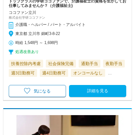
トップクラスの学研ココファンで、介護福祉士の資格を生かしてお
仕事してみませんか？（介護福祉士)
ココファン立川
株式会社学研ココファン
介護職・ヘルパー / パート・アルバイト
東京都 立川市 錦町3-8-22
時給
1,548円
～
1,698円
処遇改善あり
扶養控除内考慮
社会保険完備
通勤手当
夜勤手当
週3日勤務可
週4日勤務可
オンコールなし
…
詳細を見る
気になる