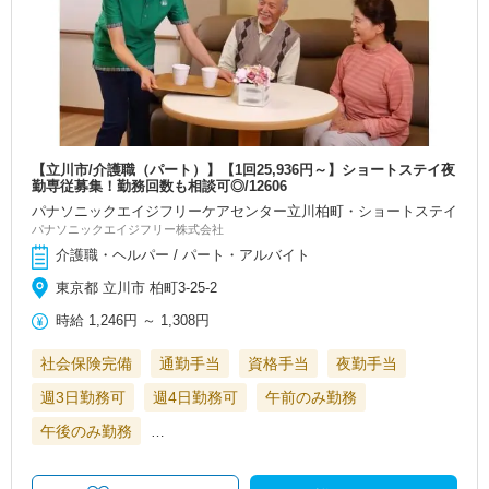
【立川市/介護職（パート）】【1回25,936円～】ショートステイ夜
勤専従募集！勤務回数も相談可◎/12606
パナソニックエイジフリーケアセンター立川柏町・ショートステイ
パナソニックエイジフリー株式会社
介護職・ヘルパー / パート・アルバイト
東京都 立川市 柏町3-25-2
時給
1,246円
～
1,308円
社会保険完備
通勤手当
資格手当
夜勤手当
週3日勤務可
週4日勤務可
午前のみ勤務
午後のみ勤務
…