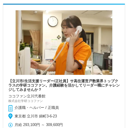
【立川市/生活支援リーダー/正社員】サ高住運営戸数業界トップク
ラスの学研ココファン。介護経験を活かしてリーダー職にチャレン
ジしてみませんか？
ココファン立川弐番館
株式会社学研ココファン
介護職・ヘルパー / 正職員
東京都 立川市 錦町3-6-23
月給
293,100円
～
309,600円