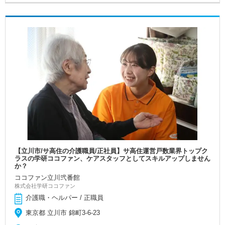
【立川市/サ高住の介護職員/正社員】サ高住運営戸数業界トップク
ラスの学研ココファン、ケアスタッフとしてスキルアップしません
か？
ココファン立川弐番館
株式会社学研ココファン
介護職・ヘルパー / 正職員
東京都 立川市 錦町3-6-23