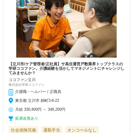
【立川市/ケア管理者/正社員】サ高住運営戸数業界トップクラスの
学研ココファン。介護経験を活かしてマネジメントにチャレンジし
てみませんか？
ココファン立川
株式会社学研ココファン
介護職・ヘルパー / 正職員
東京都 立川市 錦町3-8-22
月給
330,800円
～
348,200円
処遇改善あり
社会保険完備
通勤手当
オンコールなし