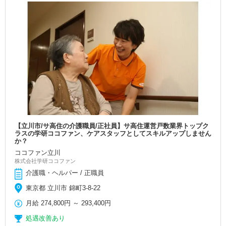
【立川市/サ高住の介護職員/正社員】サ高住運営戸数業界トップク
ラスの学研ココファン、ケアスタッフとしてスキルアップしません
か？
ココファン立川
株式会社学研ココファン
介護職・ヘルパー / 正職員
東京都 立川市 錦町3-8-22
月給
274,800円
～
293,400円
処遇改善あり