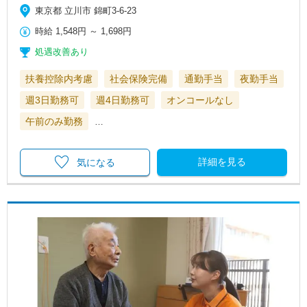
東京都 立川市 錦町3-6-23
時給
1,548円
～
1,698円
処遇改善あり
扶養控除内考慮
社会保険完備
通勤手当
夜勤手当
週3日勤務可
週4日勤務可
オンコールなし
午前のみ勤務
…
詳細を見る
気になる