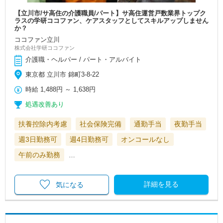
【立川市/サ高住の介護職員/パート】サ高住運営戸数業界トップク
ラスの学研ココファン、ケアスタッフとしてスキルアップしません
か？
ココファン立川
株式会社学研ココファン
介護職・ヘルパー / パート・アルバイト
東京都 立川市 錦町3-8-22
時給
1,488円
～
1,638円
処遇改善あり
扶養控除内考慮
社会保険完備
通勤手当
夜勤手当
週3日勤務可
週4日勤務可
オンコールなし
午前のみ勤務
…
詳細を見る
気になる