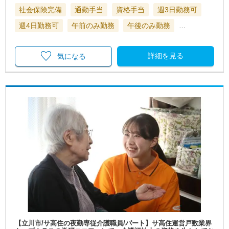
社会保険完備
通勤手当
資格手当
週3日勤務可
週4日勤務可
午前のみ勤務
午後のみ勤務
…
詳細を見る
気になる
【立川市/サ高住の夜勤専従介護職員/パート】サ高住運営戸数業界