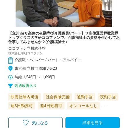
【立川市/サ高住の夜勤専従介護職員/パート】サ高住運営戸数業界
トップクラスの学研ココファンで、介護福祉士の資格を生かしてお
仕事してみませんか？(介護福祉士）
ココファン立川弐番館
株式会社学研ココファン
介護職・ヘルパー / パート・アルバイト
東京都 立川市 錦町3-6-23
時給
1,548円
～
1,698円
処遇改善あり
扶養控除内考慮
社会保険完備
通勤手当
夜勤手当
週3日勤務可
週4日勤務可
オンコールなし
…
詳細を見る
気になる