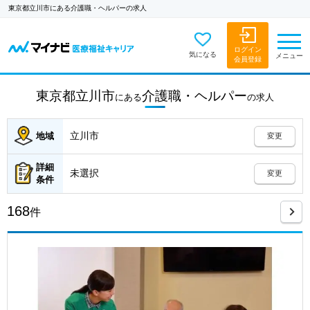
東京都立川市にある介護職・ヘルパーの求人
ログイン
気になる
メニュー
会員登録
東京都立川市
介護職・ヘルパー
にある
の
求人
立川市
地域
変更
詳細
未選択
変更
条件
168
件