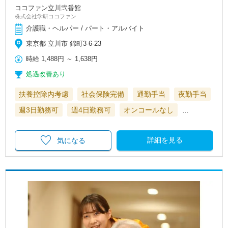
ココファン立川弐番館
株式会社学研ココファン
介護職・ヘルパー / パート・アルバイト
東京都 立川市 錦町3-6-23
時給
1,488円
～
1,638円
処遇改善あり
扶養控除内考慮
社会保険完備
通勤手当
夜勤手当
週3日勤務可
週4日勤務可
オンコールなし
…
詳細を見る
気になる