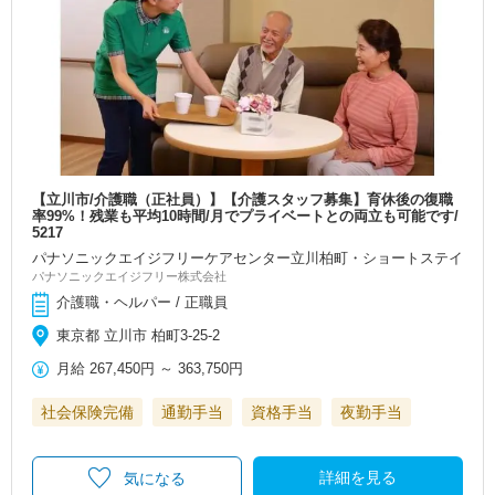
【立川市/介護職（正社員）】【介護スタッフ募集】育休後の復職
率99%！残業も平均10時間/月でプライベートとの両立も可能です/
5217
パナソニックエイジフリーケアセンター立川柏町・ショートステイ
パナソニックエイジフリー株式会社
介護職・ヘルパー / 正職員
東京都 立川市 柏町3-25-2
月給
267,450円
～
363,750円
社会保険完備
通勤手当
資格手当
夜勤手当
詳細を見る
気になる