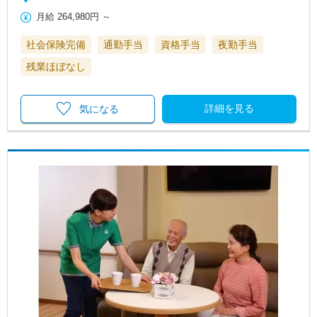
月給
264,980円
～
社会保険完備
通勤手当
資格手当
夜勤手当
残業ほぼなし
詳細を見る
気になる