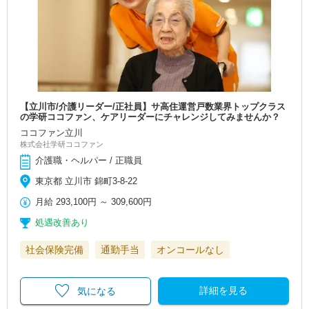
【立川市/介護リーダー/正社員】サ高住運営戸数業界トップクラス
の学研ココファン、ケアリーダーにチャレンジしてみませんか？
ココファン立川
株式会社学研ココファン
介護職・ヘルパー / 正職員
東京都 立川市 錦町3-8-22
月給
293,100円
～
309,600円
処遇改善あり
社会保険完備
通勤手当
オンコールなし
詳細を見る
気になる