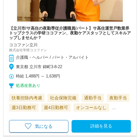
【立川市/サ高住の夜勤専従介護職員/パート】サ高住運営戸数業界
トップクラスの学研ココファン、夜勤ケアスタッフとしてスキルア
ップしませんか？
ココファン立川
株式会社学研ココファン
介護職・ヘルパー / パート・アルバイト
東京都 立川市 錦町3-8-22
時給
1,488円
～
1,638円
処遇改善あり
扶養控除内考慮
社会保険完備
通勤手当
夜勤手当
週3日勤務可
週4日勤務可
オンコールなし
…
詳細を見る
気になる