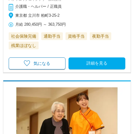
介護職・ヘルパー / 正職員
東京都 立川市 柏町3-25-2
月給
280,450円
～
363,750円
社会保険完備
通勤手当
資格手当
夜勤手当
残業ほぼなし
詳細を見る
気になる