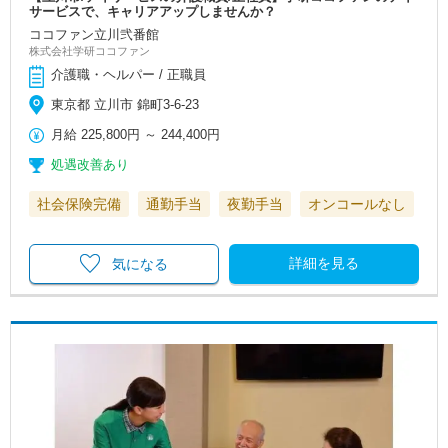
サービスで、キャリアアップしませんか？
ココファン立川弐番館
株式会社学研ココファン
介護職・ヘルパー / 正職員
東京都 立川市 錦町3-6-23
月給
225,800円
～
244,400円
処遇改善あり
社会保険完備
通勤手当
夜勤手当
オンコールなし
詳細を見る
気になる