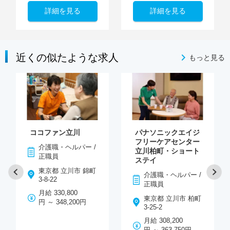
詳細を見る
詳細を見る
近くの似たような求人
もっと見る
ココファン立川
パナソニックエイジ
フリーケアセンター
介護職・ヘルパー /
立川柏町・ショート
正職員
ステイ
東京都 立川市 錦町
介護職・ヘルパー /
3-8-22
正職員
月給 330,800
東京都 立川市 柏町
円 ～ 348,200円
3-25-2
月給 308,200
円 ～ 363,750円