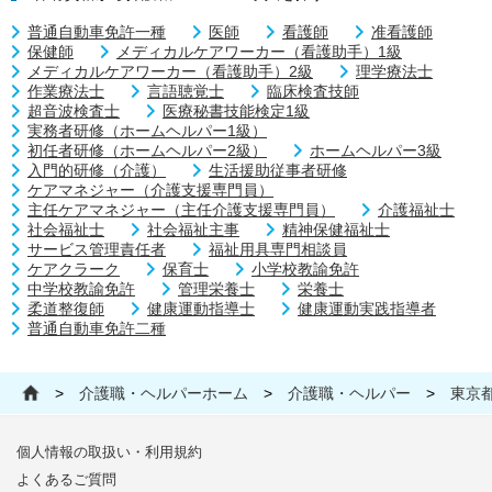
普通自動車免許一種
医師
看護師
准看護師
保健師
メディカルケアワーカー（看護助手）1級
メディカルケアワーカー（看護助手）2級
理学療法士
作業療法士
言語聴覚士
臨床検査技師
超音波検査士
医療秘書技能検定1級
実務者研修（ホームヘルパー1級）
初任者研修（ホームヘルパー2級）
ホームヘルパー3級
入門的研修（介護）
生活援助従事者研修
ケアマネジャー（介護支援専門員）
主任ケアマネジャー（主任介護支援専門員）
介護福祉士
社会福祉士
社会福祉主事
精神保健福祉士
サービス管理責任者
福祉用具専門相談員
ケアクラーク
保育士
小学校教諭免許
中学校教諭免許
管理栄養士
栄養士
柔道整復師
健康運動指導士
健康運動実践指導者
普通自動車免許二種
>
介護職・ヘルパーホーム
>
介護職・ヘルパー
>
東京
個人情報の取扱い・利用規約
よくあるご質問