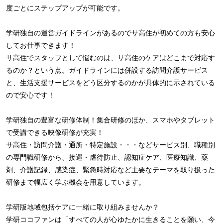
度ごとにステップアップが可能です。
学研独自の運営ガイドラインがあるのでサ高住が初めての方も安心
してお仕事できます！
サ高住でスタッフとして悩むのは、サ高住のケアはどこまで対応す
るのか？という点。ガイドラインには併設する訪問介護サービス
と、生活支援サービスをどう区分するのかが具体的に示されている
ので安心です！
学研独自の豊富な研修体制！集合研修のほか、スマホやタブレット
で受講できる映像研修が充実！
サ高住・訪問介護・通所・特定施設・・・などサービス別、職種別
の専門職研修から、接遇・虐待防止、認知症ケア、医療知識、薬
剤、介護記録、感染症、緊急時対応など主要なテーマを取り扱った
研修まで幅広く学ぶ機会を用意しています。
学研版地域包括ケアに一緒に取り組みませんか？
学研ココファンは「すべての人が心ゆたかに生きることを願い、今