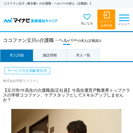
ココファン立川（東京都）の介護職・ヘルパーの求人（正職員）1
ログイン
気になる
メニュー
会員登録
ココファン立川
介護職・ヘルパー
の
の求人
(正職員)1
求人詳細
施設情報
求人一覧
サービス付き高齢者住宅
株式会社学研ココファン
【立川市/サ高住の介護職員/正社員】サ高住運営戸数業界トップクラ
スの学研ココファン、ケアスタッフとしてスキルアップしません
か？