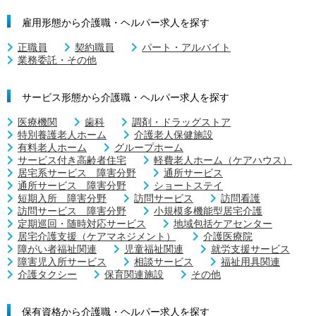
雇用形態から介護職・ヘルパー求人を探す
正職員
契約職員
パート・アルバイト
業務委託・その他
サービス形態から介護職・ヘルパー求人を探す
医療機関
歯科
調剤・ドラッグストア
特別養護老人ホーム
介護老人保健施設
有料老人ホーム
グループホーム
サービス付き高齢者住宅
軽費老人ホーム（ケアハウス）
居宅系サービス 障害分野
通所サービス
通所サービス 障害分野
ショートステイ
短期入所 障害分野
訪問サービス
訪問看護
訪問サービス 障害分野
小規模多機能型居宅介護
定期巡回・随時対応サービス
地域包括ケアセンター
居宅介護支援（ケアマネジメント）
介護医療院
障がい者福祉関連
児童福祉関連
就労支援サービス
障害児入所サービス
相談サービス
福祉用具関連
介護タクシー
保育関連施設
その他
保有資格から介護職・ヘルパー求人を探す