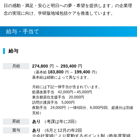
日の感動・満足・安心と明日への夢・希望を提供します」の企業理
念の実現に向け、学研版地域包括ケアを推進しています。
給与・手当て
給与
月給
274,800
円 ～
293,400
円
183,800
199,400
（基本給
円 ～
円）
基本給は経験によって異なります。
月給には下記一律手当が含まれています。
処遇改善手当 42,000円～45,000円
東京都居住支援手当 20,000円
訪問介護員手当 5,000円
夜勤手当 24,000円（一律4回分、6,000円/回、超過分は別途
支給）
昇給
あり
（考課は年に2回）
賞与
あり
（6月と12月の年2回
※会社実績により変動するポイント制（昨年度実績