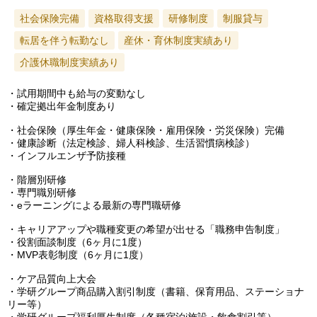
社会保険完備
資格取得支援
研修制度
制服貸与
転居を伴う転勤なし
産休・育休制度実績あり
介護休職制度実績あり
・試用期間中も給与の変動なし
・確定拠出年金制度あり
・社会保険（厚生年金・健康保険・雇用保険・労災保険）完備
・健康診断（法定検診、婦人科検診、生活習慣病検診）
・インフルエンザ予防接種
・階層別研修
・専門職別研修
・eラーニングによる最新の専門職研修
・キャリアアップや職種変更の希望が出せる「職務申告制度」
・役割面談制度（6ヶ月に1度）
・MVP表彰制度（6ヶ月に1度）
・ケア品質向上大会
・学研グループ商品購入割引制度（書籍、保育用品、ステーショナ
リー等）
・学研グループ福利厚生制度（各種宿泊j施設・飲食割引等）