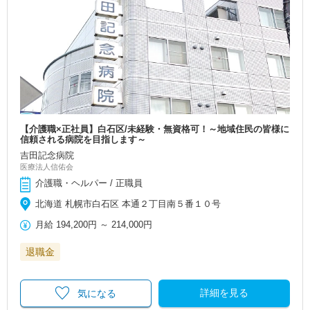
【介護職×正社員】白石区/未経験・無資格可！～地域住民の皆様に
信頼される病院を目指します～
吉田記念病院
医療法人信佑会
介護職・ヘルパー / 正職員
北海道 札幌市白石区 本通２丁目南５番１０号
月給
194,200円
～
214,000円
退職金
詳細を見る
気になる