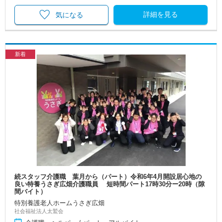
詳細を見る
気になる
新着
続スタッフ介護職 葉月から（パート）令和6年4月開設居心地の
良い特養うさぎ広畑介護職員 短時間パート17時30分ー20時（隙
間バイト）
特別養護老人ホームうさぎ広畑
社会福祉法人太鷲会