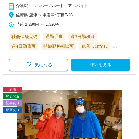
介護職・ヘルパー / パート・アルバイト
佐賀県 唐津市 東唐津4丁目7-26
時給
1,290円
～
1,320円
社会保険完備
通勤手当
週3日勤務可
週4日勤務可
時短勤務相談可
残業ほぼなし
…
詳細を見る
気になる
新着
締切間近
記事あり
動画あり