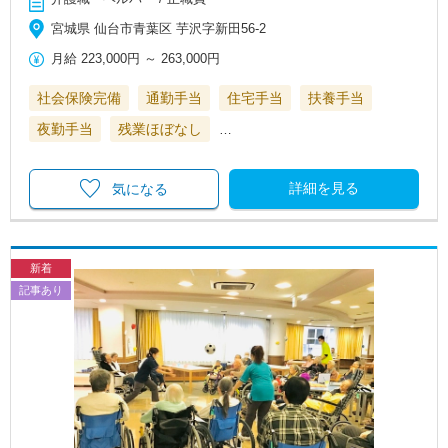
宮城県 仙台市青葉区 芋沢字新田56-2
月給
223,000円
～
263,000円
社会保険完備
通勤手当
住宅手当
扶養手当
夜勤手当
残業ほぼなし
…
詳細を見る
気になる
新着
記事あり