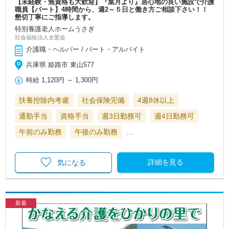
【未経験・無資格も大歓迎】『葉月より』居心地の良い施設で介護
職員【パート】4時間から、週2～５日と働き方ご相談下さい！！
懇切丁寧にご指導します。
特別養護老人ホームうさぎ
社会福祉法人太鷲会
介護職・ヘルパー / パート・アルバイト
兵庫県 姫路市 東山577
時給
1,120円
～
1,300円
扶養控除内考慮
社会保険完備
4週8休以上
通勤手当
資格手当
週3日勤務可
週4日勤務可
午前のみ勤務
午後のみ勤務
…
詳細を見る
気になる
新着