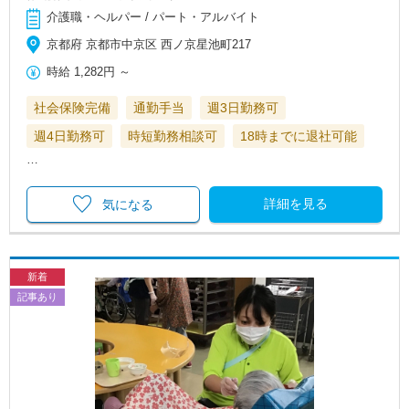
介護職・ヘルパー / パート・アルバイト
京都府 京都市中京区 西ノ京星池町217
時給
1,282円
～
社会保険完備
通勤手当
週3日勤務可
週4日勤務可
時短勤務相談可
18時までに退社可能
…
詳細を見る
気になる
新着
記事あり