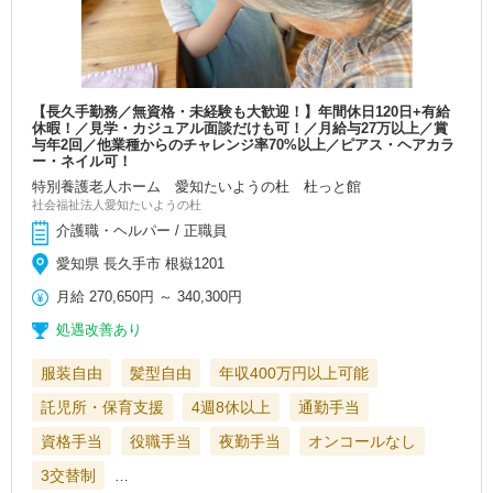
【長久手勤務／無資格・未経験も大歓迎！】年間休日120日+有給
休暇！／見学・カジュアル面談だけも可！／月給与27万以上／賞
与年2回／他業種からのチャレンジ率70%以上／ピアス・ヘアカラ
ー・ネイル可！
特別養護老人ホーム 愛知たいようの杜 杜っと館
社会福祉法人愛知たいようの杜
介護職・ヘルパー / 正職員
愛知県 長久手市 根嶽1201
月給
270,650円
～
340,300円
処遇改善あり
服装自由
髪型自由
年収400万円以上可能
託児所・保育支援
4週8休以上
通勤手当
資格手当
役職手当
夜勤手当
オンコールなし
3交替制
…