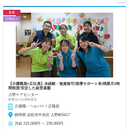
新着
記事あり
【介護職員×正社員】未経験・無資格可/指導サポート有/残業月1時
間程度/安定した経営基盤
入野ケアセンター
医療法人社団和恵会
介護職・ヘルパー / 正職員
静岡県 浜松市中央区 入野町6417
月給
215,000円
～
230,000円