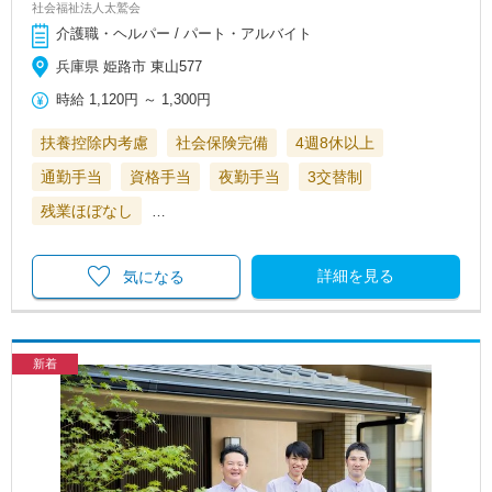
社会福祉法人太鷲会
介護職・ヘルパー / パート・アルバイト
兵庫県 姫路市 東山577
時給
1,120円
～
1,300円
扶養控除内考慮
社会保険完備
4週8休以上
通勤手当
資格手当
夜勤手当
3交替制
残業ほぼなし
…
詳細を見る
気になる
新着