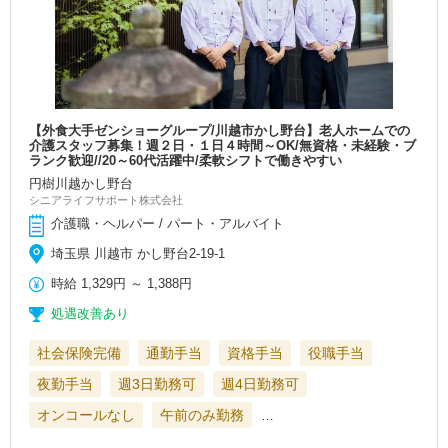
【外食大手ゼンショーグループ/川越市かし野台】老人ホームでの
介護スタッフ募集！週２日・１日４時間～OK/無資格・未経験・ブ
ランク歓迎//20～60代活躍中/柔軟シフトで働きやすい
円樹川越かし野台
シニアライフサポート株式会社
介護職・ヘルパー / パート・アルバイト
埼玉県 川越市 かし野台2-19-1
時給
1,329円
～
1,388円
処遇改善あり
社会保険完備
通勤手当
資格手当
役職手当
夜勤手当
週3日勤務可
週4日勤務可
オンコールなし
午前のみ勤務
…