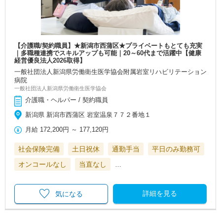
【介護職/契約職員】★新潟市西蒲区★プライベートもとても充実
｜多職種連携でスキルアップも可能｜20～60代まで活躍中【健康
経営優良法人2026取得】
一般社団法人新潟県労働衛生医学協会附属岩室リハビリテーション
病院
一般社団法人新潟県労働衛生医学協会
介護職・ヘルパー / 契約職員
新潟県 新潟市西蒲区 岩室温泉７７２番地１
月給
172,200円
～
177,120円
社会保険完備
土日祝休
通勤手当
平日のみ勤務可
オンコールなし
当直なし
…
詳細を見る
気になる