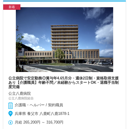
新着
公立病院で安定勤務◎賞与年4.65月分・週休2日制・資格取得支援
あり【介護職員】年齢不問／未経験からスタートOK・退職手当制
度完備
公立八鹿病院
公立八鹿病院組合
介護職・ヘルパー / 契約職員
兵庫県 養父市 八鹿町八鹿1878-1
月給
265,200円
～
316,700円