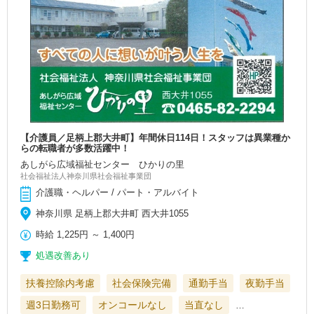
【介護員／足柄上郡大井町】年間休日114日！スタッフは異業種か
らの転職者が多数活躍中！
あしがら広域福祉センター ひかりの里
社会福祉法人神奈川県社会福祉事業団
介護職・ヘルパー / パート・アルバイト
神奈川県 足柄上郡大井町 西大井1055
時給
1,225円
～
1,400円
処遇改善あり
扶養控除内考慮
社会保険完備
通勤手当
夜勤手当
週3日勤務可
オンコールなし
当直なし
…