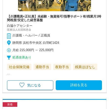
【介護職員×正社員】未経験・無資格可/指導サポート有/残業月1時
間程度/安定した経営基盤
白脇ケアセンター
医療法人社団和恵会
介護職・ヘルパー / 正職員
静岡県 浜松市中央区 白羽町1424
月給
215,000円
～
225,000円
処遇改善あり
社会保険完備
通勤手当
夜勤手当
残業ほぼなし
…
詳細を見る
気になる
新着