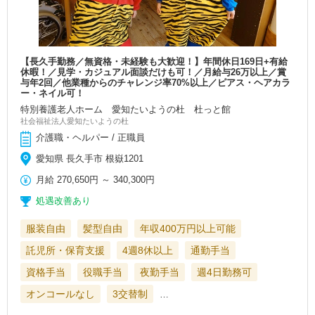
【長久手勤務／無資格・未経験も大歓迎！】年間休日169日+有給
休暇！／見学・カジュアル面談だけも可！／月給与26万以上／賞
与年2回／他業種からのチャレンジ率70%以上／ピアス・ヘアカラ
ー・ネイル可！
特別養護老人ホーム 愛知たいようの杜 杜っと館
社会福祉法人愛知たいようの杜
介護職・ヘルパー / 正職員
愛知県 長久手市 根嶽1201
月給
270,650円
～
340,300円
処遇改善あり
服装自由
髪型自由
年収400万円以上可能
託児所・保育支援
4週8休以上
通勤手当
資格手当
役職手当
夜勤手当
週4日勤務可
オンコールなし
3交替制
…