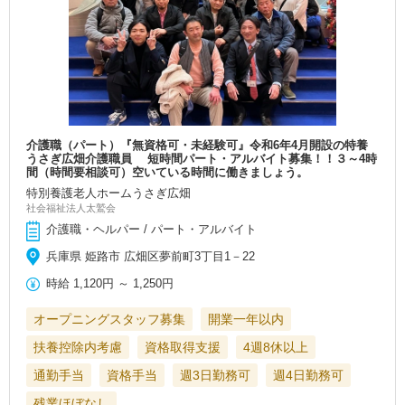
介護職（パート）『無資格可・未経験可』令和6年4月開設の特養
うさぎ広畑介護職員 短時間パート・アルバイト募集！！３～4時
間（時間要相談可）空いている時間に働きましょう。
特別養護老人ホームうさぎ広畑
社会福祉法人太鷲会
介護職・ヘルパー / パート・アルバイト
兵庫県 姫路市 広畑区夢前町3丁目1－22
時給
1,120円
～
1,250円
オープニングスタッフ募集
開業一年以内
扶養控除内考慮
資格取得支援
4週8休以上
通勤手当
資格手当
週3日勤務可
週4日勤務可
残業ほぼなし
…