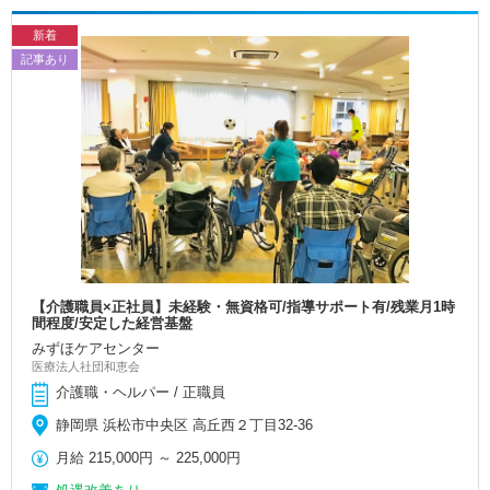
新着
記事あり
【介護職員×正社員】未経験・無資格可/指導サポート有/残業月1時
間程度/安定した経営基盤
みずほケアセンター
医療法人社団和恵会
介護職・ヘルパー / 正職員
静岡県 浜松市中央区 高丘西２丁目32-36
月給
215,000円
～
225,000円