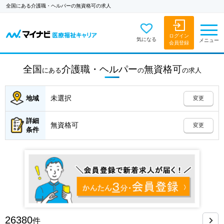
全国にある介護職・ヘルパーの無資格可の求人
ログイン
気になる
メニュー
会員登録
全国
介護職・ヘルパー
無資格可
にある
の
の
求人
未選択
地域
変更
詳細
無資格可
変更
条件
26380
件