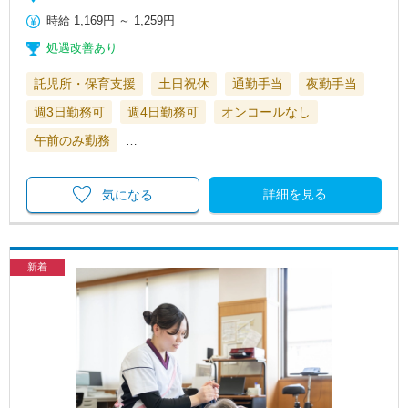
時給
1,169円
～
1,259円
処遇改善あり
託児所・保育支援
土日祝休
通勤手当
夜勤手当
週3日勤務可
週4日勤務可
オンコールなし
午前のみ勤務
…
詳細を見る
気になる
新着