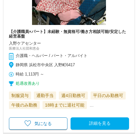
【介護職員×パート】未経験・無資格可/働き方相談可能/安定した
経営基盤
入野ケアセンター
医療法人社団和恵会
介護職・ヘルパー / パート・アルバイト
静岡県 浜松市中央区 入野町6417
時給
1,113円
～
処遇改善あり
制服貸与
通勤手当
週4日勤務可
平日のみ勤務可
午後のみ勤務
18時までに退社可能
…
詳細を見る
気になる