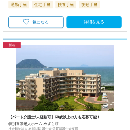
通勤手当
住宅手当
扶養手当
夜勤手当
詳細を見る
気になる
新着
【パート介護士/未経験可】60歳以上の方も応募可能！
特別養護老人ホーム めずら荘
社会福祉法人 恩賜財団 済生会 佐賀県済生会支部