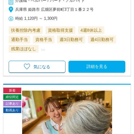
介護職・ヘルパー / パート・アルバイト
兵庫県 姫路市 広畑区夢前町3丁目１番２２号
時給
1,120円
～
1,300円
扶養控除内考慮
資格取得支援
4週8休以上
通勤手当
資格手当
週3日勤務可
週4日勤務可
残業ほぼなし
…
詳細を見る
気になる
新着
締切間近
記事あり
動画あり