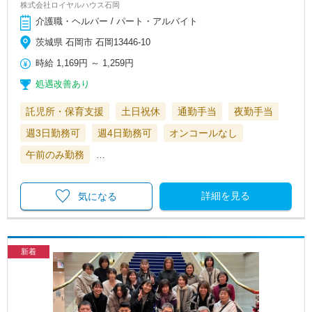
株式会社ロイヤルハウス石岡
介護職・ヘルパー / パート・アルバイト
茨城県 石岡市 石岡13446-10
時給
1,169円
～
1,259円
処遇改善あり
託児所・保育支援
土日祝休
通勤手当
夜勤手当
週3日勤務可
週4日勤務可
オンコールなし
午前のみ勤務
…
詳細を見る
気になる
新着