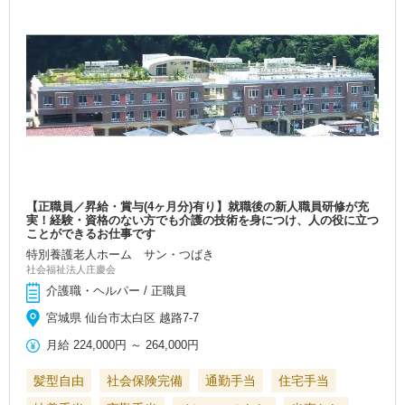
【正職員／昇給・賞与(4ヶ月分)有り】就職後の新人職員研修が充
実！経験・資格のない方でも介護の技術を身につけ、人の役に立つ
ことができるお仕事です
特別養護老人ホーム サン・つばき
社会福祉法人庄慶会
介護職・ヘルパー / 正職員
宮城県 仙台市太白区 越路7-7
月給
224,000円
～
264,000円
髪型自由
社会保険完備
通勤手当
住宅手当