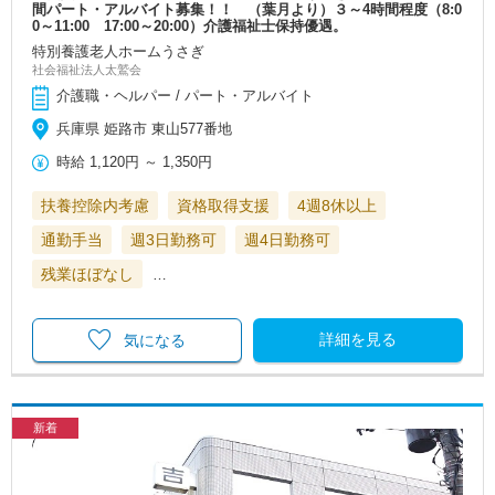
間パート・アルバイト募集！！ （葉月より）３～4時間程度（8:0
0～11:00 17:00～20:00）介護福祉士保持優遇。
特別養護老人ホームうさぎ
社会福祉法人太鷲会
介護職・ヘルパー / パート・アルバイト
兵庫県 姫路市 東山577番地
時給
1,120円
～
1,350円
扶養控除内考慮
資格取得支援
4週8休以上
通勤手当
週3日勤務可
週4日勤務可
残業ほぼなし
…
詳細を見る
気になる
新着