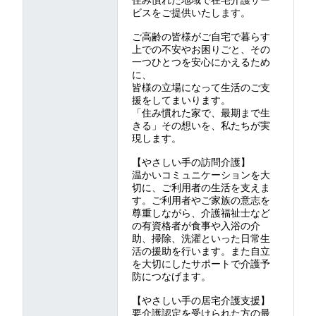
住み慣れた地域で在宅介護サー
ビスをご提供いたします。
ご高齢の皆様がご自宅で暮らす
上での不安やお困りごと、その
一つひとつを安心にかえるため
に、
皆様の立場になって生活のご支
援をしてまいります。
「住み慣れた家で、最期まで生
きる」その想いを、私たちが実
現します。
【やさしい手の訪問介護】
温かいコミュニケーションを大
切に、ご利用者の生活を支えま
す。ご利用者やご家族の意志を
尊重しながら、介護福祉士など
の有資格者が食事や入浴の介
助、掃除、洗濯といった日常生
活の援助を行います。また自立
を大切にしたサポートで介護予
防につなげます。
【やさしい手の居宅介護支援】
要介護認定を受けられた方の最