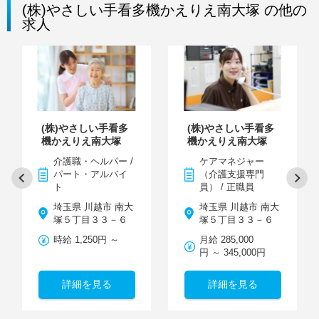
(株)やさしい手看多機かえりえ南大塚 の他の
求人
(株)やさしい手看多
(株)やさしい手看多
機かえりえ南大塚
機かえりえ南大塚
介護職・ヘルパー /
ケアマネジャー
パート・アルバイ
（介護支援専門
ト
員） / 正職員
埼玉県 川越市 南大
埼玉県 川越市 南大
塚５丁目３３－６
塚５丁目３３－６
時給 1,250円 ～
月給 285,000
円 ～ 345,000円
詳細を見る
詳細を見る