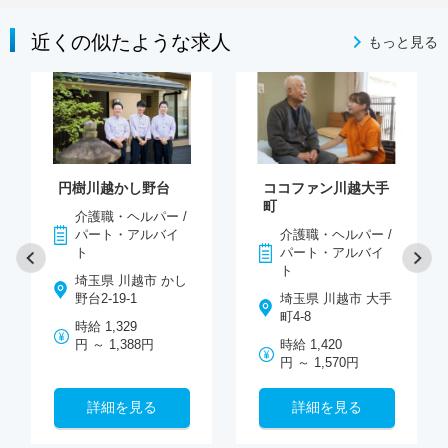
近くの似たような求人
もっと見る
円樹川越かし野台
ココファン川越大手
町
介護職・ヘルパー /
パート・アルバイ
介護職・ヘルパー /
ト
パート・アルバイ
ト
埼玉県 川越市 かし
野台2-19-1
埼玉県 川越市 大手
町4-8
時給 1,329
円 ～ 1,388円
時給 1,420
円 ～ 1,570円
詳細を見る
詳細を見る