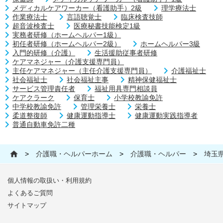
メディカルケアワーカー（看護助手）2級
理学療法士
作業療法士
言語聴覚士
臨床検査技師
超音波検査士
医療秘書技能検定1級
実務者研修（ホームヘルパー1級）
初任者研修（ホームヘルパー2級）
ホームヘルパー3級
入門的研修（介護）
生活援助従事者研修
ケアマネジャー（介護支援専門員）
主任ケアマネジャー（主任介護支援専門員）
介護福祉士
社会福祉士
社会福祉主事
精神保健福祉士
サービス管理責任者
福祉用具専門相談員
ケアクラーク
保育士
小学校教諭免許
中学校教諭免許
管理栄養士
栄養士
柔道整復師
健康運動指導士
健康運動実践指導者
普通自動車免許二種
>
介護職・ヘルパーホーム
>
介護職・ヘルパー
>
埼玉
個人情報の取扱い・利用規約
よくあるご質問
サイトマップ