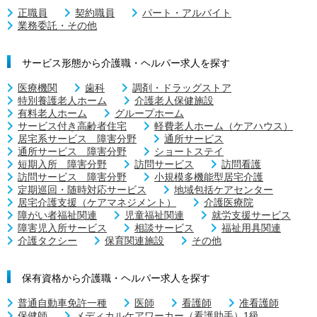
正職員
契約職員
パート・アルバイト
業務委託・その他
サービス形態から介護職・ヘルパー求人を探す
医療機関
歯科
調剤・ドラッグストア
特別養護老人ホーム
介護老人保健施設
有料老人ホーム
グループホーム
サービス付き高齢者住宅
軽費老人ホーム（ケアハウス）
居宅系サービス 障害分野
通所サービス
通所サービス 障害分野
ショートステイ
短期入所 障害分野
訪問サービス
訪問看護
訪問サービス 障害分野
小規模多機能型居宅介護
定期巡回・随時対応サービス
地域包括ケアセンター
居宅介護支援（ケアマネジメント）
介護医療院
障がい者福祉関連
児童福祉関連
就労支援サービス
障害児入所サービス
相談サービス
福祉用具関連
介護タクシー
保育関連施設
その他
保有資格から介護職・ヘルパー求人を探す
普通自動車免許一種
医師
看護師
准看護師
保健師
メディカルケアワーカー（看護助手）1級