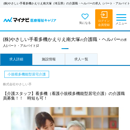
(株)やさしい手看多機かえりえ南大塚（埼玉県）の介護職・ヘルパーの求人（パート・アルバイト
ログイン
気になる
メニュー
会員登録
(株)やさしい手看多機かえりえ南大塚
介護職・ヘルパー
の
の求
人
(パート・アルバイト)2
求人詳細
施設情報
求人一覧
小規模多機能型居宅介護
株式会社やさしい手
【介護スタッフ】看多機（看護小規模多機能型居宅介護）の介護職
員募集！！ 時短も可！