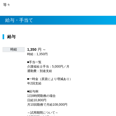
等々
給与・手当て
給与
時給
1,350
円 ～
時給：1,350円
■手当一覧
介護福祉士手当：5,000円／月
通勤費：別途支給
■一時金（原資により増減あり）
年2回支給
■給与例
1日8時間勤務の場合
日給10,800円
月10回勤務で月給108,000円
～試用期間について～