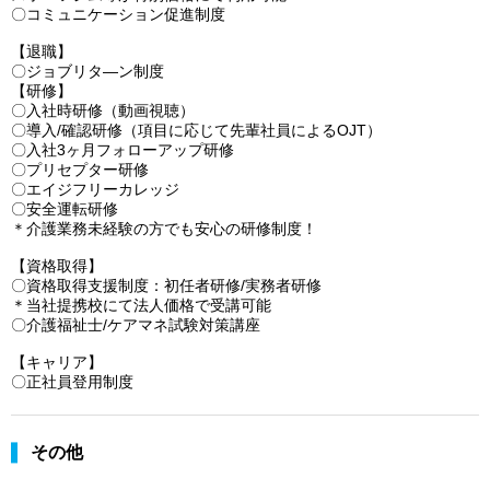
〇コミュニケーション促進制度
【退職】
〇ジョブリタ―ン制度
【研修】
〇入社時研修（動画視聴）
〇導入/確認研修（項目に応じて先輩社員によるOJT）
〇入社3ヶ月フォローアップ研修
〇プリセプター研修
〇エイジフリーカレッジ
〇安全運転研修
＊介護業務未経験の方でも安心の研修制度！
【資格取得】
〇資格取得支援制度：初任者研修/実務者研修
＊当社提携校にて法人価格で受講可能
〇介護福祉士/ケアマネ試験対策講座
【キャリア】
〇正社員登用制度
その他