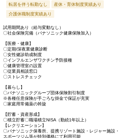
転居を伴う転勤なし
産休・育休制度実績あり
介護休職制度実績あり
試用期間あり（給与変動なし）
〇社会保険完備（パナソニック健康保険加入）
【医療・健康】
〇定期/深夜業健康診断
〇女性健診助成制度
〇インフルエンザワクチン予防接種
〇健康管理室の設置
〇従業員相談窓口
〇ストレスチェック
【暮らし】
〇パナソニックグループ団体保険割引制度
※各種任意保険が手ごろな掛金で保証が充実
〇家庭用常備薬の斡旋
【貯蓄・資産形成】
〇積立貯蓄〇職場積立NISA（勤続1年以上）
【レクリエーション】
〇パナソニック保養所、提携リゾート施設・レジャー施設・
スポーツジム等が特別価格にて利用可能