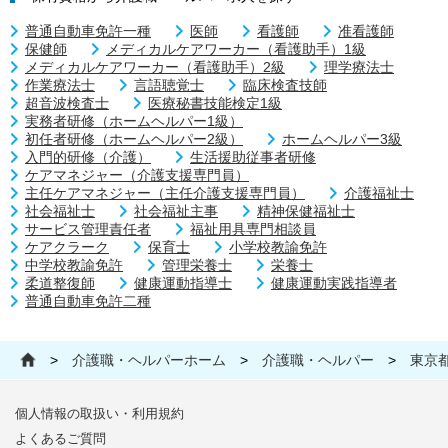
普通自動車免許一種
医師
看護師
准看護師
保健師
メディカルケアワーカー（看護助手）1級
メディカルケアワーカー（看護助手）2級
理学療法士
作業療法士
言語聴覚士
臨床検査技師
超音波検査士
医療秘書技能検定1級
実務者研修（ホームヘルパー1級）
初任者研修（ホームヘルパー2級）
ホームヘルパー3級
入門的研修（介護）
生活援助従事者研修
ケアマネジャー（介護支援専門員）
主任ケアマネジャー（主任介護支援専門員）
介護福祉士
社会福祉士
社会福祉主事
精神保健福祉士
サービス管理責任者
福祉用具専門相談員
ケアクラーク
保育士
小学校教諭免許
中学校教諭免許
管理栄養士
栄養士
柔道整復師
健康運動指導士
健康運動実践指導者
普通自動車免許二種
>
介護職・ヘルパーホーム
>
介護職・ヘルパー
>
東京
個人情報の取扱い・利用規約
よくあるご質問