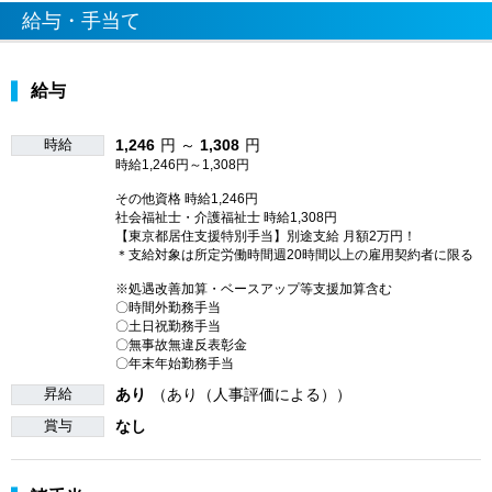
給与・手当て
給与
時給
1,246
円 ～
1,308
円
時給1,246円～1,308円
その他資格 時給1,246円
社会福祉士・介護福祉士 時給1,308円
【東京都居住支援特別手当】別途支給 月額2万円！
＊支給対象は所定労働時間週20時間以上の雇用契約者に限る
※処遇改善加算・ベースアップ等支援加算含む
〇時間外勤務手当
〇土日祝勤務手当
〇無事故無違反表彰金
〇年末年始勤務手当
昇給
あり
（あり（人事評価による））
賞与
なし