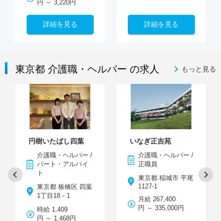
円 ～ 3,220円
詳細を見る
詳細を見る
東京都 介護職・ヘルパー の求人
もっと見る
円樹いたばし四葉
いなぎ正吉苑
介護職・ヘルパー /
介護職・ヘルパー /
パート・アルバイ
正職員
ト
東京都 稲城市 平尾
1127-1
東京都 板橋区 四葉
1丁目18－1
月給 267,400
円 ～ 335,000円
時給 1,409
円 ～ 1,468円