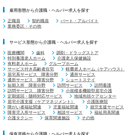
雇用形態から介護職・ヘルパー求人を探す
正職員
契約職員
パート・アルバイト
業務委託・その他
サービス形態から介護職・ヘルパー求人を探す
医療機関
歯科
調剤・ドラッグストア
特別養護老人ホーム
介護老人保健施設
有料老人ホーム
グループホーム
サービス付き高齢者住宅
軽費老人ホーム（ケアハウス）
居宅系サービス 障害分野
通所サービス
通所サービス 障害分野
ショートステイ
短期入所 障害分野
訪問サービス
訪問看護
訪問サービス 障害分野
小規模多機能型居宅介護
定期巡回・随時対応サービス
地域包括ケアセンター
居宅介護支援（ケアマネジメント）
介護医療院
障がい者福祉関連
児童福祉関連
就労支援サービス
障害児入所サービス
相談サービス
福祉用具関連
介護タクシー
保育関連施設
その他
保有資格から介護職・ヘルパー求人を探す