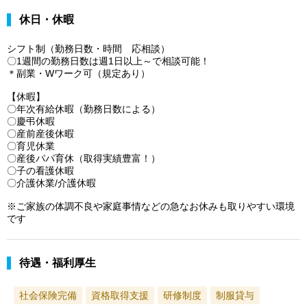
休日・休暇
シフト制（勤務日数・時間 応相談）
〇1週間の勤務日数は週1日以上～で相談可能！
＊副業・Wワーク可（規定あり）
【休暇】
〇年次有給休暇（勤務日数による）
〇慶弔休暇
〇産前産後休暇
〇育児休業
〇産後パパ育休（取得実績豊富！）
〇子の看護休暇
〇介護休業/介護休暇
※ご家族の体調不良や家庭事情などの急なお休みも取りやすい環境
です
待遇・福利厚生
社会保険完備
資格取得支援
研修制度
制服貸与