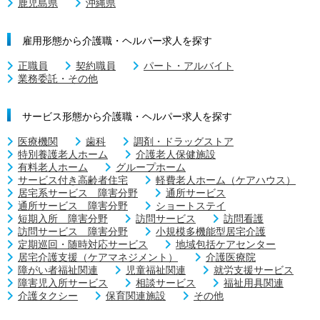
鹿児島県
沖縄県
雇用形態から介護職・ヘルパー求人を探す
正職員
契約職員
パート・アルバイト
業務委託・その他
サービス形態から介護職・ヘルパー求人を探す
医療機関
歯科
調剤・ドラッグストア
特別養護老人ホーム
介護老人保健施設
有料老人ホーム
グループホーム
サービス付き高齢者住宅
軽費老人ホーム（ケアハウス）
居宅系サービス 障害分野
通所サービス
通所サービス 障害分野
ショートステイ
短期入所 障害分野
訪問サービス
訪問看護
訪問サービス 障害分野
小規模多機能型居宅介護
定期巡回・随時対応サービス
地域包括ケアセンター
居宅介護支援（ケアマネジメント）
介護医療院
障がい者福祉関連
児童福祉関連
就労支援サービス
障害児入所サービス
相談サービス
福祉用具関連
介護タクシー
保育関連施設
その他