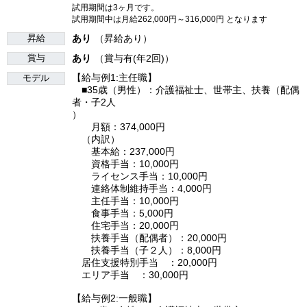
試用期間は3ヶ月です。
試用期間中は月給262,000円～316,000円 となります
昇給
あり
（昇給あり）
賞与
あり
（賞与有(年2回)）
【給与例1:主任職】
モデル
■35歳（男性）：介護福祉士、世帯主、扶養（配偶
者・子2人
）
月額：374,000円
（内訳）
基本給：237,000円
資格手当：10,000円
ライセンス手当：10,000円
連絡体制維持手当：4,000円
主任手当：10,000円
食事手当：5,000円
住宅手当：20,000円
扶養手当（配偶者）：20,000円
扶養手当（子２人）：8,000円
居住支援特別手当 ：20,000円
エリア手当 ：30,000円
【給与例2:一般職】