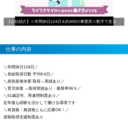
【会社紹介】☆年間休日124日＆約400の事業所☆数字で見るやさしい手
仕事の内容
＼年間休日124日／
＼有給取得日数 平均9.6日／
＼産前産後休業 取得→実績あり／
＼育児休業 →取得実績あり・復帰率96％／
＼61歳定年、再雇用制度あり／
定年後も経験を活かして働ける環境です
＼有資格・無資格ともに応募OK！／
資格取得支援制度あり