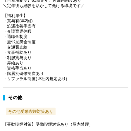
【再雇用制度】61歳定年、再雇用制度あり
＼定年後も経験を活かして働ける環境です／
【福利厚生】
・賞与有(年2回)
・処遇改善手当有
・介護育児休暇
・退職金制度
・慶弔見舞金制度
・交通費支給
・食事補助あり
・制服貸与あり
・昇給あり
・資格手当あり
・階層別研修制度あり
・リファラル制度(※社内規定あり)
その他
その他受動喫煙対策あり
【受動喫煙対策】受動喫煙対策あり（屋内禁煙）