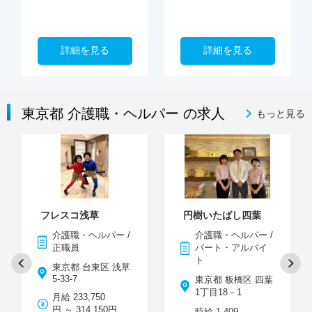
詳細を見る
詳細を見る
東京都 介護職・ヘルパー の求人
もっと見る
フレスコ浅草
円樹いたばし四葉
介護職・ヘルパー /
介護職・ヘルパー /
正職員
パート・アルバイ
ト
東京都 台東区 浅草
5-33-7
東京都 板橋区 四葉
1丁目18－1
月給 233,750
円 ～ 314,150円
時給 1,409