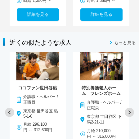
時給 1,350円 ～
時給 1,350円 ～
詳細を見る
詳細を見る
近くの似たような求人
もっと見る
ココファン世田谷砧
特別養護老人ホー
ム フレンズホーム
介護職・ヘルパー /
正職員
介護職・ヘルパー /
正職員
東京都 世田谷区 砧
5-1-6
東京都 世田谷区 下
馬2-21-11
月給 296,100
円 ～ 312,600円
月給 210,000
円 ～ 315,000円