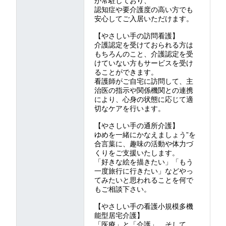
が常駐しており、
認知症や要介護度の高い方でも
安心してご入居いただけます。
【やさしい手の訪問看護】
介護認定を受けておられる方は
もちろんのこと、介護認定を受
けていない方もサービスを受け
ることができます。
看護師がご自宅に訪問して、主
治医の指示や関係機関との連携
により、心身の状態に応じて適
切なケアを行います。
【やさしい手の通所介護】
ゆめを一緒にかなえましょう”を
合言葉に、趣味の活動や体力づ
くりをご支援いたします。
「好きな絵を描きたい」「もう
一度旅行に行きたい」などやっ
てみたいと思われることを何で
もご相談下さい。
【やさしい手の看護小規模多機
能型居宅介護】
「医療」と「介護」、そして