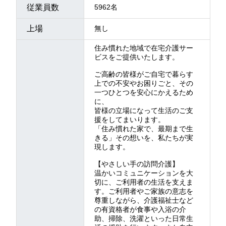
従業員数
5962名
上場
無し
住み慣れた地域で在宅介護サー
ビスをご提供いたします。
ご高齢の皆様がご自宅で暮らす
上での不安やお困りごと、その
一つひとつを安心にかえるため
に、
皆様の立場になって生活のご支
援をしてまいります。
「住み慣れた家で、最期まで生
きる」その想いを、私たちが実
現します。
【やさしい手の訪問介護】
温かいコミュニケーションを大
切に、ご利用者の生活を支えま
す。ご利用者やご家族の意志を
尊重しながら、介護福祉士など
の有資格者が食事や入浴の介
助、掃除、洗濯といった日常生