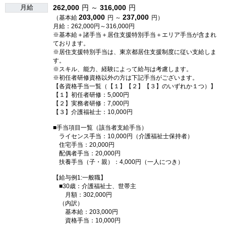
月給
262,000
円 ～
316,000
円
203,000
237,000
（基本給
円 ～
円）
月給：262,000円～316,000円
※基本給＋諸手当＋居住支援特別手当＋エリア手当が含まれ
ております。
※居住支援特別手当は、東京都居住支援制度に従い支給しま
す。
※スキル、能力、経験によって給与は考慮します。
※初任者研修資格以外の方は下記手当がございます。
【各資格手当一覧（【１】【２】【３】のいずれか１つ）】
【１】初任者研修：5,000円
【２】実務者研修：7,000円
【３】介護福祉士：10,000円
■手当項目一覧（該当者支給手当）
ライセンス手当：10,000円（介護福祉士保持者）
住宅手当：20,000円
配偶者手当：20,000円
扶養手当（子・親）：4,000円（一人につき）
【給与例1:一般職】
■30歳：介護福祉士、世帯主
月額：302,000円
（内訳）
基本給：203,000円
資格手当：10,000円