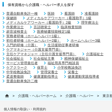
保有資格から介護職・ヘルパー求人を探す
普通自動車免許一種
医師
看護師
准看護師
保健師
メディカルケアワーカー（看護助手）1級
メディカルケアワーカー（看護助手）2級
理学療法士
作業療法士
言語聴覚士
臨床検査技師
超音波検査士
医療秘書技能検定1級
実務者研修（ホームヘルパー1級）
初任者研修（ホームヘルパー2級）
ホームヘルパー3級
入門的研修（介護）
生活援助従事者研修
ケアマネジャー（介護支援専門員）
主任ケアマネジャー（主任介護支援専門員）
介護福祉士
社会福祉士
社会福祉主事
精神保健福祉士
サービス管理責任者
福祉用具専門相談員
ケアクラーク
保育士
小学校教諭免許
中学校教諭免許
管理栄養士
栄養士
柔道整復師
健康運動指導士
健康運動実践指導者
普通自動車免許二種
>
介護職・ヘルパーホーム
>
介護職・ヘルパー
>
東京
個人情報の取扱い・利用規約