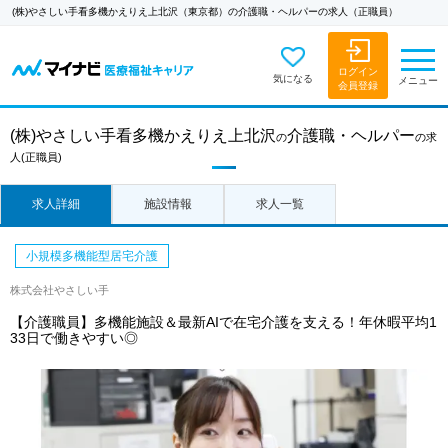
(株)やさしい手看多機かえりえ上北沢（東京都）の介護職・ヘルパーの求人（正職員）
ログイン
気になる
メニュー
会員登録
(株)やさしい手看多機かえりえ上北沢
介護職・ヘルパー
の
の求
人
(正職員)
求人詳細
施設情報
求人一覧
小規模多機能型居宅介護
株式会社やさしい手
【介護職員】多機能施設＆最新AIで在宅介護を支える！年休暇平均1
33日で働きやすい◎