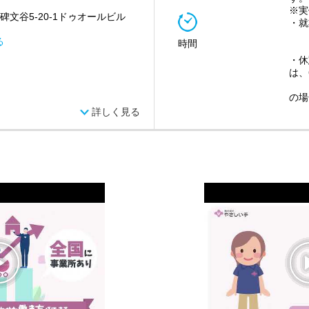
※実
碑文谷5-20-1ドゥオールビル
・就
(2
る
時間
(3
・休
は、
勤
の場
詳しく見る