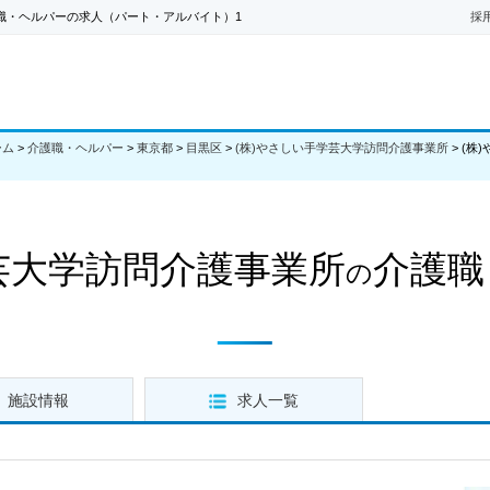
職・ヘルパーの求人（パート・アルバイト）1
採
ーム
>
介護職・ヘルパー
>
東京都
>
目黒区
>
(株)やさしい手学芸大学訪問介護事業所
>
(株
芸大学訪問介護事業所
介護職
の
施設情報
求人一覧