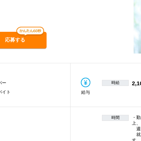
応募する
時給
2,1
パー
バイト
給与
・勤
時間
上、
週
就
す。