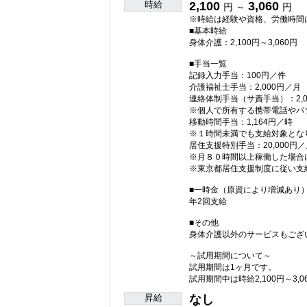
時給
2,100
3,060
円 ～
円
※時給は経験や資格、労働時間
■基本時給
身体介護：2,100円～3,060円
■手当一覧
記録入力手当：100円／件
介護福祉士手当：2,000円／月
連絡体制手当（サ責手当）：2,0
※個人で所有する携帯電話やパ
移動時間手当：1,164円／時
※１時間未満でも支給対象とな
居住支援特別手当：20,000円／
※月８０時間以上稼働した場合
※東京都居住支援制度に従い支
■一時金（原資により増減あり
年2回支給
■その他
身体介護以外のサービスもござ
～試用期間について～
試用期間は1ヶ月です。
試用期間中は時給2,100円～3,
昇給
なし