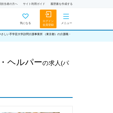
用担当者の方へ
サイト利用ガイド
履歴書を作成する
ログイン
気になる
メニュー
会員登録
)やさしい手学芸大学訪問介護事業所 （東京都）の介護職・
・ヘルパー
の求人
(パ