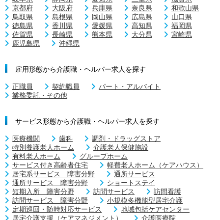
京都府
大阪府
兵庫県
奈良県
和歌山県
鳥取県
島根県
岡山県
広島県
山口県
徳島県
香川県
愛媛県
高知県
福岡県
佐賀県
長崎県
熊本県
大分県
宮崎県
鹿児島県
沖縄県
雇用形態から介護職・ヘルパー求人を探す
正職員
契約職員
パート・アルバイト
業務委託・その他
サービス形態から介護職・ヘルパー求人を探す
医療機関
歯科
調剤・ドラッグストア
特別養護老人ホーム
介護老人保健施設
有料老人ホーム
グループホーム
サービス付き高齢者住宅
軽費老人ホーム（ケアハウス）
居宅系サービス 障害分野
通所サービス
通所サービス 障害分野
ショートステイ
短期入所 障害分野
訪問サービス
訪問看護
訪問サービス 障害分野
小規模多機能型居宅介護
定期巡回・随時対応サービス
地域包括ケアセンター
居宅介護支援（ケアマネジメント）
介護医療院