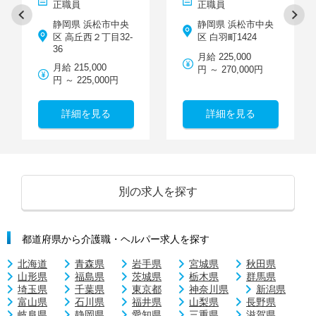
正職員
正職員
静岡県 浜松市中央
静岡県 浜松市中央
区 高丘西２丁目32-
区 白羽町1424
36
月給 225,000
月給 215,000
円 ～ 270,000円
円 ～ 225,000円
詳細を見る
詳細を見る
別の求人を探す
都道府県から介護職・ヘルパー求人を探す
北海道
青森県
岩手県
宮城県
秋田県
山形県
福島県
茨城県
栃木県
群馬県
埼玉県
千葉県
東京都
神奈川県
新潟県
富山県
石川県
福井県
山梨県
長野県
岐阜県
静岡県
愛知県
三重県
滋賀県