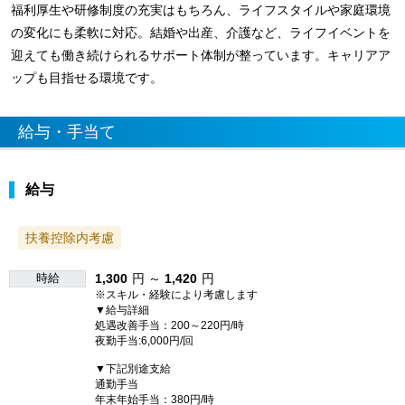
福利厚生や研修制度の充実はもちろん、ライフスタイルや家庭環境
の変化にも柔軟に対応。結婚や出産、介護など、ライフイベントを
迎えても働き続けられるサポート体制が整っています。キャリアア
ップも目指せる環境です。
給与・手当て
給与
扶養控除内考慮
時給
1,300
円 ～
1,420
円
※スキル・経験により考慮します
▼給与詳細
処遇改善手当：200～220円/時
夜勤手当:6,000円/回
▼下記別途支給
通勤手当
年末年始手当：380円/時