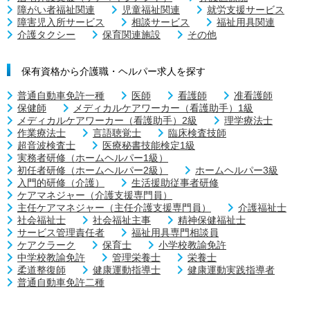
障がい者福祉関連
児童福祉関連
就労支援サービス
障害児入所サービス
相談サービス
福祉用具関連
介護タクシー
保育関連施設
その他
保有資格から介護職・ヘルパー求人を探す
普通自動車免許一種
医師
看護師
准看護師
保健師
メディカルケアワーカー（看護助手）1級
メディカルケアワーカー（看護助手）2級
理学療法士
作業療法士
言語聴覚士
臨床検査技師
超音波検査士
医療秘書技能検定1級
実務者研修（ホームヘルパー1級）
初任者研修（ホームヘルパー2級）
ホームヘルパー3級
入門的研修（介護）
生活援助従事者研修
ケアマネジャー（介護支援専門員）
主任ケアマネジャー（主任介護支援専門員）
介護福祉士
社会福祉士
社会福祉主事
精神保健福祉士
サービス管理責任者
福祉用具専門相談員
ケアクラーク
保育士
小学校教諭免許
中学校教諭免許
管理栄養士
栄養士
柔道整復師
健康運動指導士
健康運動実践指導者
普通自動車免許二種