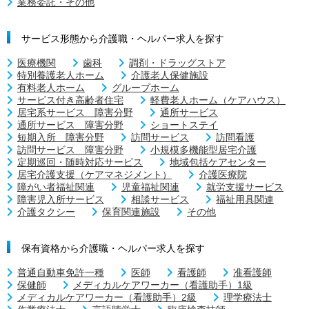
業務委託・その他
サービス形態から介護職・ヘルパー求人を探す
医療機関
歯科
調剤・ドラッグストア
特別養護老人ホーム
介護老人保健施設
有料老人ホーム
グループホーム
サービス付き高齢者住宅
軽費老人ホーム（ケアハウス）
居宅系サービス 障害分野
通所サービス
通所サービス 障害分野
ショートステイ
短期入所 障害分野
訪問サービス
訪問看護
訪問サービス 障害分野
小規模多機能型居宅介護
定期巡回・随時対応サービス
地域包括ケアセンター
居宅介護支援（ケアマネジメント）
介護医療院
障がい者福祉関連
児童福祉関連
就労支援サービス
障害児入所サービス
相談サービス
福祉用具関連
介護タクシー
保育関連施設
その他
保有資格から介護職・ヘルパー求人を探す
普通自動車免許一種
医師
看護師
准看護師
保健師
メディカルケアワーカー（看護助手）1級
メディカルケアワーカー（看護助手）2級
理学療法士