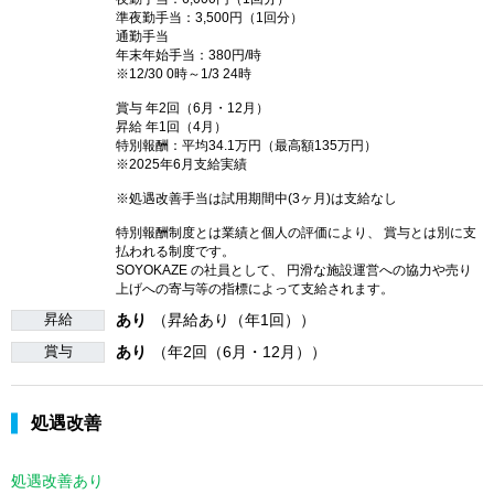
準夜勤手当：3,500円（1回分）
通勤手当
年末年始手当：380円/時
※12/30 0時～1/3 24時
賞与 年2回（6月・12月）
昇給 年1回（4月）
特別報酬：平均34.1万円（最高額135万円）
※2025年6月支給実績
※処遇改善手当は試用期間中(3ヶ月)は支給なし
特別報酬制度とは業績と個人の評価により、 賞与とは別に支
払われる制度です。
SOYOKAZE の社員として、 円滑な施設運営への協力や売り
上げへの寄与等の指標によって支給されます。
昇給
あり
（昇給あり（年1回））
賞与
あり
（年2回（6月・12月））
処遇改善
処遇改善あり