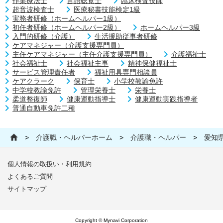
作業療法士
言語聴覚士
臨床検査技師
超音波検査士
医療秘書技能検定1級
実務者研修（ホームヘルパー1級）
初任者研修（ホームヘルパー2級）
ホームヘルパー3級
入門的研修（介護）
生活援助従事者研修
ケアマネジャー（介護支援専門員）
主任ケアマネジャー（主任介護支援専門員）
介護福祉士
社会福祉士
社会福祉主事
精神保健福祉士
サービス管理責任者
福祉用具専門相談員
ケアクラーク
保育士
小学校教諭免許
中学校教諭免許
管理栄養士
栄養士
柔道整復師
健康運動指導士
健康運動実践指導者
普通自動車免許二種
>
介護職・ヘルパーホーム
>
介護職・ヘルパー
>
愛知
個人情報の取扱い・利用規約
よくあるご質問
サイトマップ
Copyright © Mynavi Corporation