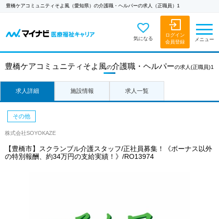
豊橋ケアコミュニティそよ風（愛知県）の介護職・ヘルパーの求人（正職員）1
ログイン
気になる
メニュー
会員登録
豊橋ケアコミュニティそよ風
介護職・ヘルパー
の
の求人
(正職員)1
求人詳細
施設情報
求人一覧
その他
株式会社SOYOKAZE
【豊橋市】スクランブル介護スタッフ/正社員募集！《ボーナス以外
の特別報酬、約34万円の支給実績！》/RO13974