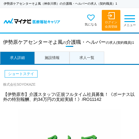
伊勢原ケアセンターそよ風（神奈川県）の介護職・ヘルパーの求人（契約職員）1
ログイン
気になる
メニュー
会員登録
伊勢原ケアセンターそよ風
介護職・ヘルパー
の
の求人
(契約職員)1
求人詳細
施設情報
求人一覧
ショートステイ
株式会社SOYOKAZE
【伊勢原市】介護スタッフ/正規フルタイム社員募集！《ボーナス以
外の特別報酬、約34万円の支給実績！》/RO11142