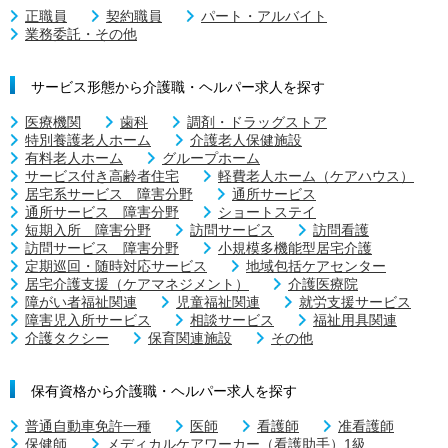
正職員
契約職員
パート・アルバイト
業務委託・その他
サービス形態から介護職・ヘルパー求人を探す
医療機関
歯科
調剤・ドラッグストア
特別養護老人ホーム
介護老人保健施設
有料老人ホーム
グループホーム
サービス付き高齢者住宅
軽費老人ホーム（ケアハウス）
居宅系サービス 障害分野
通所サービス
通所サービス 障害分野
ショートステイ
短期入所 障害分野
訪問サービス
訪問看護
訪問サービス 障害分野
小規模多機能型居宅介護
定期巡回・随時対応サービス
地域包括ケアセンター
居宅介護支援（ケアマネジメント）
介護医療院
障がい者福祉関連
児童福祉関連
就労支援サービス
障害児入所サービス
相談サービス
福祉用具関連
介護タクシー
保育関連施設
その他
保有資格から介護職・ヘルパー求人を探す
普通自動車免許一種
医師
看護師
准看護師
保健師
メディカルケアワーカー（看護助手）1級