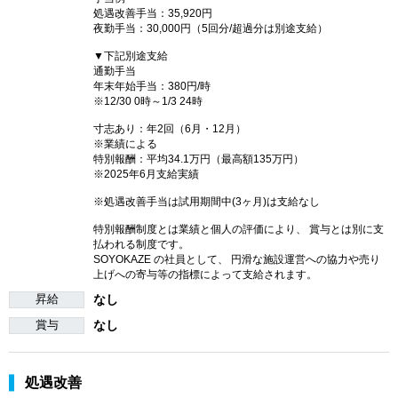
処遇改善手当：35,920円
夜勤手当：30,000円（5回分/超過分は別途支給）
▼下記別途支給
通勤手当
年末年始手当：380円/時
※12/30 0時～1/3 24時
寸志あり：年2回（6月・12月）
※業績による
特別報酬：平均34.1万円（最高額135万円）
※2025年6月支給実績
※処遇改善手当は試用期間中(3ヶ月)は支給なし
特別報酬制度とは業績と個人の評価により、 賞与とは別に支
払われる制度です。
SOYOKAZE の社員として、 円滑な施設運営への協力や売り
上げへの寄与等の指標によって支給されます。
昇給
なし
賞与
なし
処遇改善