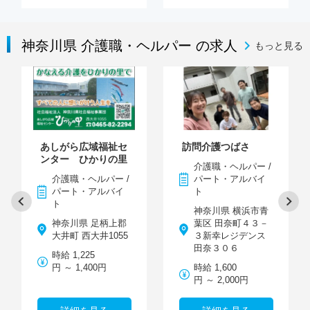
神奈川県 介護職・ヘルパー の求人
もっと見る
あしがら広域福祉セ
訪問介護つばさ
ンター ひかりの里
介護職・ヘルパー /
介護職・ヘルパー /
パート・アルバイ
パート・アルバイ
ト
ト
神奈川県 横浜市青
神奈川県 足柄上郡
葉区 田奈町４３－
大井町 西大井1055
３新幸レジデンス
田奈３０６
時給 1,225
円 ～ 1,400円
時給 1,600
円 ～ 2,000円