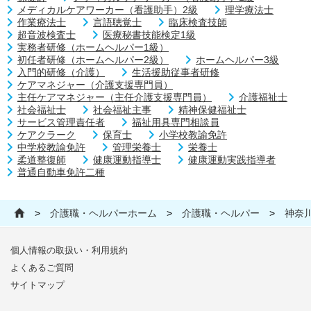
メディカルケアワーカー（看護助手）2級
理学療法士
作業療法士
言語聴覚士
臨床検査技師
超音波検査士
医療秘書技能検定1級
実務者研修（ホームヘルパー1級）
初任者研修（ホームヘルパー2級）
ホームヘルパー3級
入門的研修（介護）
生活援助従事者研修
ケアマネジャー（介護支援専門員）
主任ケアマネジャー（主任介護支援専門員）
介護福祉士
社会福祉士
社会福祉主事
精神保健福祉士
サービス管理責任者
福祉用具専門相談員
ケアクラーク
保育士
小学校教諭免許
中学校教諭免許
管理栄養士
栄養士
柔道整復師
健康運動指導士
健康運動実践指導者
普通自動車免許二種
>
介護職・ヘルパーホーム
>
介護職・ヘルパー
>
神奈
個人情報の取扱い・利用規約
よくあるご質問
サイトマップ