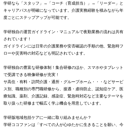
学研なら「スタッフ」→「コーチ（育成担当）」→「リーダー」と
キャリアパスが明確になっています。介護実務経験を積みながら年
度ごとにステップアップが可能です。
学研独自の運営ガイドライン・マニュアルで夜勤業務の流れは共有
されています！
ガイドラインには日常の介護業務や安否確認の手順の他、緊急時フ
ローや災害時の対応なども明記されています。
学研独自の豊富な研修体制！集合研修のほか、スマホやタブレット
で受講できる映像研修が充実！
サ高住・有料・訪問介護・通所・グループホーム・・・などサービ
ス別、職種別の専門職研修から、接遇・虐待防止、認知症ケア、医
療知識、薬剤、介護記録、感染症、緊急時対応など主要なテーマを
取り扱った研修まで幅広く学ぶ機会を用意しています。
学研版地域包括ケアに一緒に取り組みませんか？
学研ココファンは「すべての人が心ゆたかに生きることを願い、今