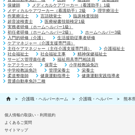
保健師
メディカルケアワーカー（看護助手）1級
メディカルケアワーカー（看護助手）2級
理学療法士
作業療法士
言語聴覚士
臨床検査技師
超音波検査士
医療秘書技能検定1級
実務者研修（ホームヘルパー1級）
初任者研修（ホームヘルパー2級）
ホームヘルパー3級
入門的研修（介護）
生活援助従事者研修
ケアマネジャー（介護支援専門員）
主任ケアマネジャー（主任介護支援専門員）
介護福祉士
社会福祉士
社会福祉主事
精神保健福祉士
サービス管理責任者
福祉用具専門相談員
ケアクラーク
保育士
小学校教諭免許
中学校教諭免許
管理栄養士
栄養士
柔道整復師
健康運動指導士
健康運動実践指導者
普通自動車免許二種
>
介護職・ヘルパーホーム
>
介護職・ヘルパー
>
熊本
個人情報の取扱い・利用規約
よくあるご質問
サイトマップ