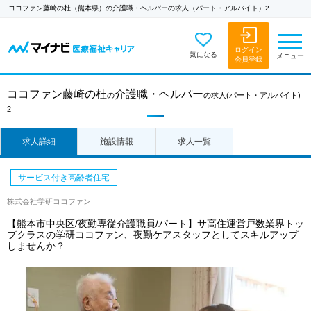
ココファン藤崎の杜（熊本県）の介護職・ヘルパーの求人（パート・アルバイト）2
ログイン
気になる
メニュー
会員登録
ココファン藤崎の杜
介護職・ヘルパー
の
の求人
(パート・アルバイト)
2
求人詳細
施設情報
求人一覧
サービス付き高齢者住宅
株式会社学研ココファン
【熊本市中央区/夜勤専従介護職員/パート】サ高住運営戸数業界トッ
プクラスの学研ココファン、夜勤ケアスタッフとしてスキルアップ
しませんか？