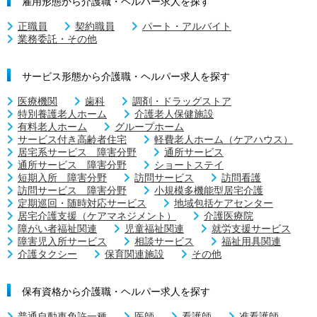
雇用形態から介護職・ヘルパー求人を探す
正職員
契約職員
パート・アルバイト
業務委託・その他
サービス形態から介護職・ヘルパー求人を探す
医療機関
歯科
調剤・ドラッグストア
特別養護老人ホーム
介護老人保健施設
有料老人ホーム
グループホーム
サービス付き高齢者住宅
軽費老人ホーム（ケアハウス）
居宅系サービス 障害分野
通所サービス
通所サービス 障害分野
ショートステイ
短期入所 障害分野
訪問サービス
訪問看護
訪問サービス 障害分野
小規模多機能型居宅介護
定期巡回・随時対応サービス
地域包括ケアセンター
居宅介護支援（ケアマネジメント）
介護医療院
障がい者福祉関連
児童福祉関連
就労支援サービス
障害児入所サービス
相談サービス
福祉用具関連
介護タクシー
保育関連施設
その他
保有資格から介護職・ヘルパー求人を探す
普通自動車免許一種
医師
看護師
准看護師