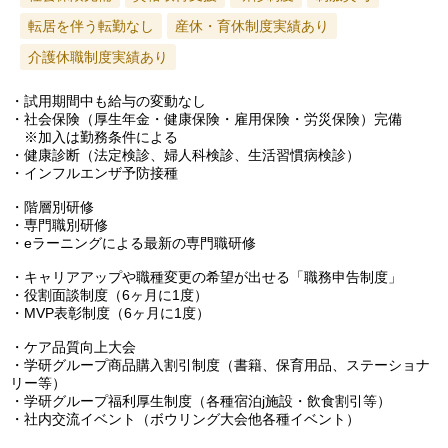
転居を伴う転勤なし
産休・育休制度実績あり
介護休職制度実績あり
・試用期間中も給与の変動なし
・社会保険（厚生年金・健康保険・雇用保険・労災保険）完備
※加入は勤務条件による
・健康診断（法定検診、婦人科検診、生活習慣病検診）
・インフルエンザ予防接種
・階層別研修
・専門職別研修
・eラーニングによる最新の専門職研修
・キャリアアップや職種変更の希望が出せる「職務申告制度」
・役割面談制度（6ヶ月に1度）
・MVP表彰制度（6ヶ月に1度）
・ケア品質向上大会
・学研グループ商品購入割引制度（書籍、保育用品、ステーショナ
リー等）
・学研グループ福利厚生制度（各種宿泊j施設・飲食割引等）
・社内交流イベント（ボウリング大会他各種イベント）