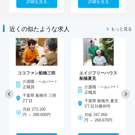
詳細を見る
詳細を見る
近くの似たような求人
もっと見る
ココファン船橋三咲
エイジフリーハウス
船橋夏見
介護職・ヘルパー /
正職員
介護職・ヘルパー /
正職員
千葉県 船橋市 三咲
2丁目
千葉県 船橋市 夏見
3丁目31番40号
月給 273,100
円 ～ 289,600円
月給 247,450
円 ～ 269,670円