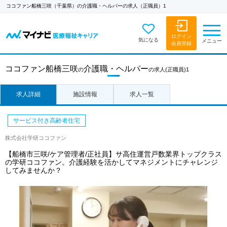
ココファン船橋三咲（千葉県）の介護職・ヘルパーの求人（正職員）1
ログイン
気になる
メニュー
会員登録
ココファン船橋三咲
介護職・ヘルパー
の
の求人
(正職員)1
求人詳細
施設情報
求人一覧
サービス付き高齢者住宅
株式会社学研ココファン
【船橋市三咲/ケア管理者/正社員】サ高住運営戸数業界トップクラス
の学研ココファン。介護経験を活かしてマネジメントにチャレンジ
してみませんか？