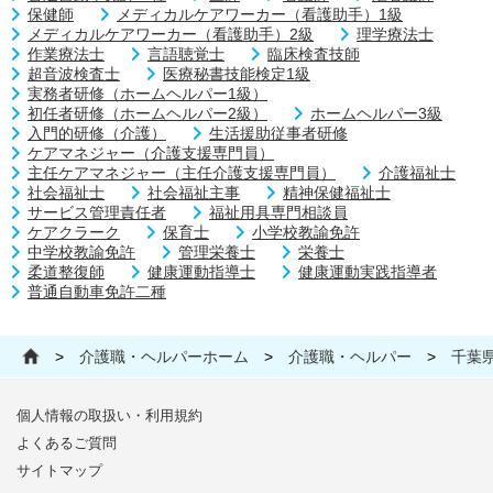
保健師
メディカルケアワーカー（看護助手）1級
メディカルケアワーカー（看護助手）2級
理学療法士
作業療法士
言語聴覚士
臨床検査技師
超音波検査士
医療秘書技能検定1級
実務者研修（ホームヘルパー1級）
初任者研修（ホームヘルパー2級）
ホームヘルパー3級
入門的研修（介護）
生活援助従事者研修
ケアマネジャー（介護支援専門員）
主任ケアマネジャー（主任介護支援専門員）
介護福祉士
社会福祉士
社会福祉主事
精神保健福祉士
サービス管理責任者
福祉用具専門相談員
ケアクラーク
保育士
小学校教諭免許
中学校教諭免許
管理栄養士
栄養士
柔道整復師
健康運動指導士
健康運動実践指導者
普通自動車免許二種
>
介護職・ヘルパーホーム
>
介護職・ヘルパー
>
千葉
個人情報の取扱い・利用規約
よくあるご質問
サイトマップ