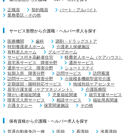
正職員
契約職員
パート・アルバイト
業務委託・その他
サービス形態から介護職・ヘルパー求人を探す
医療機関
歯科
調剤・ドラッグストア
特別養護老人ホーム
介護老人保健施設
有料老人ホーム
グループホーム
サービス付き高齢者住宅
軽費老人ホーム（ケアハウス）
居宅系サービス 障害分野
通所サービス
通所サービス 障害分野
ショートステイ
短期入所 障害分野
訪問サービス
訪問看護
訪問サービス 障害分野
小規模多機能型居宅介護
定期巡回・随時対応サービス
地域包括ケアセンター
居宅介護支援（ケアマネジメント）
介護医療院
障がい者福祉関連
児童福祉関連
就労支援サービス
障害児入所サービス
相談サービス
福祉用具関連
介護タクシー
保育関連施設
その他
保有資格から介護職・ヘルパー求人を探す
普通自動車免許一種
医師
看護師
准看護師