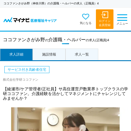
ココファンさがみ野（神奈川県）の介護職・ヘルパーの求人（正職員）4
ログイン
気になる
メニュー
会員登録
ココファンさがみ野
介護職・ヘルパー
の
の求人
(正職員)4
求人詳細
施設情報
求人一覧
サービス付き高齢者住宅
株式会社学研ココファン
【綾瀬市/ケア管理者/正社員】サ高住運営戸数業界トップクラスの学
研ココファン。介護経験を活かしてマネジメントにチャレンジして
みませんか？