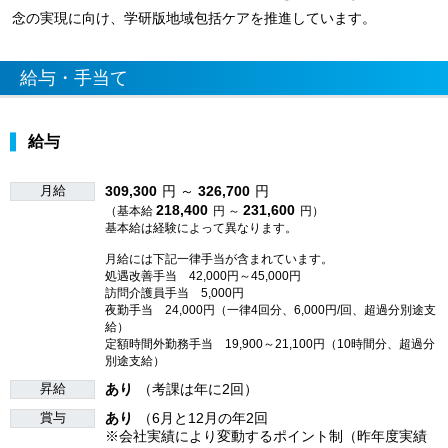
念の実現に向け、学研版地域包括ケアを推進しています。
給与・手当て
給与
月給
309,300
円 ～
326,700
円
218,400
231,600
（基本給
円 ～
円）
基本給は経験によって異なります。
月給には下記一律手当が含まれています。
処遇改善手当 42,000円～45,000円
訪問介護員手当 5,000円
夜勤手当 24,000円（一律4回分、6,000円/回、超過分別途支
給）
定額時間外勤務手当 19,900～21,100円（10時間分、超過分
別途支給）
昇給
あり
（考課は年に2回）
賞与
あり
（6月と12月の年2回
※会社実績により変動するポイント制（昨年度実績