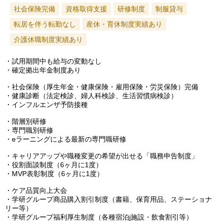
社会保険完備
資格取得支援
研修制度
制服貸与
転居を伴う転勤なし
産休・育休制度実績あり
介護休職制度実績あり
・試用期間中も給与の変動なし
・確定拠出年金制度あり
・社会保険（厚生年金・健康保険・雇用保険・労災保険）完備
・健康診断（法定検診、婦人科検診、生活習慣病検診）
・インフルエンザ予防接種
・階層別研修
・専門職別研修
・eラーニングによる最新の専門職研修
・キャリアアップや職種変更の希望が出せる「職務申告制度」
・役割面談制度（6ヶ月に1度）
・MVP表彰制度（6ヶ月に1度）
・ケア品質向上大会
・学研グループ商品購入割引制度（書籍、保育用品、ステーショナ
リー等）
・学研グループ福利厚生制度（各種宿泊j施設・飲食割引等）