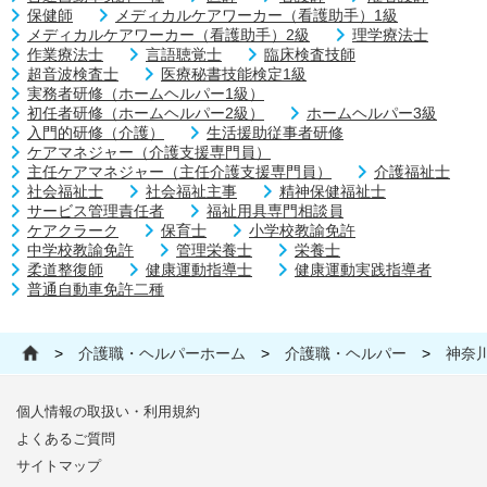
保健師
メディカルケアワーカー（看護助手）1級
メディカルケアワーカー（看護助手）2級
理学療法士
作業療法士
言語聴覚士
臨床検査技師
超音波検査士
医療秘書技能検定1級
実務者研修（ホームヘルパー1級）
初任者研修（ホームヘルパー2級）
ホームヘルパー3級
入門的研修（介護）
生活援助従事者研修
ケアマネジャー（介護支援専門員）
主任ケアマネジャー（主任介護支援専門員）
介護福祉士
社会福祉士
社会福祉主事
精神保健福祉士
サービス管理責任者
福祉用具専門相談員
ケアクラーク
保育士
小学校教諭免許
中学校教諭免許
管理栄養士
栄養士
柔道整復師
健康運動指導士
健康運動実践指導者
普通自動車免許二種
>
介護職・ヘルパーホーム
>
介護職・ヘルパー
>
神奈
個人情報の取扱い・利用規約
よくあるご質問
サイトマップ