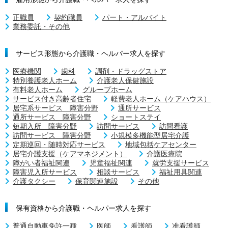
正職員
契約職員
パート・アルバイト
業務委託・その他
サービス形態から介護職・ヘルパー求人を探す
医療機関
歯科
調剤・ドラッグストア
特別養護老人ホーム
介護老人保健施設
有料老人ホーム
グループホーム
サービス付き高齢者住宅
軽費老人ホーム（ケアハウス）
居宅系サービス 障害分野
通所サービス
通所サービス 障害分野
ショートステイ
短期入所 障害分野
訪問サービス
訪問看護
訪問サービス 障害分野
小規模多機能型居宅介護
定期巡回・随時対応サービス
地域包括ケアセンター
居宅介護支援（ケアマネジメント）
介護医療院
障がい者福祉関連
児童福祉関連
就労支援サービス
障害児入所サービス
相談サービス
福祉用具関連
介護タクシー
保育関連施設
その他
保有資格から介護職・ヘルパー求人を探す
普通自動車免許一種
医師
看護師
准看護師