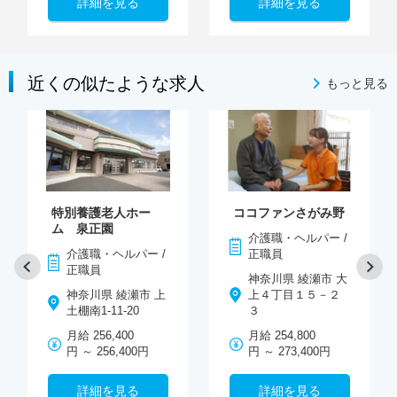
詳細を見る
詳細を見る
近くの似たような求人
もっと見る
特別養護老人ホー
ココファンさがみ野
ム 泉正園
介護職・ヘルパー /
介護職・ヘルパー /
正職員
正職員
神奈川県 綾瀬市 大
神奈川県 綾瀬市 上
上４丁目１５－２
土棚南1-11-20
３
月給 256,400
月給 254,800
円 ～ 256,400円
円 ～ 273,400円
詳細を見る
詳細を見る