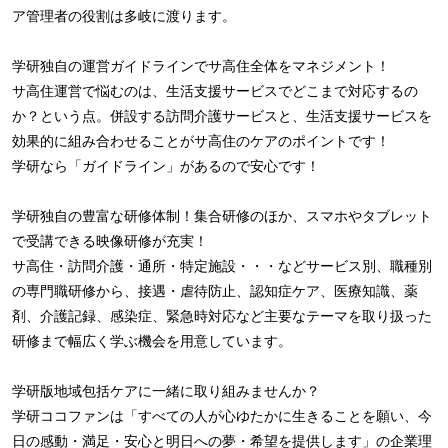
ア管理者の役割は多岐に渡ります。
学研独自の運営ガイドラインでサ高住全体をマネジメント！
サ高住運営で悩むのは、生活支援サービスでどこまで対応するの
か？という点。併設する訪問介護サービスと、生活支援サービスを
効果的に組み合わせることがサ高住のケアのポイントです！
学研なら「ガイドライン」があるので安心です！
学研独自の豊富な研修体制！集合研修のほか、スマホやタブレット
で受講できる映像研修が充実！
サ高住・訪問介護・通所・特定施設・・・などサービス別、職種別
の専門職研修から、接遇・虐待防止、認知症ケア、医療知識、薬
剤、介護記録、感染症、緊急時対応など主要なテーマを取り扱った
研修まで幅広く学ぶ機会を用意しています。
学研版地域包括ケアに一緒に取り組みませんか？
学研ココファンは「すべての人が心ゆたかに生きることを願い、今
日の感動・満足・安心と明日への夢・希望を提供します」の企業理