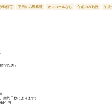
み勤務可
平日のみ勤務可
オンコールなし
午前のみ勤務
午後
。
0時間以内）
日
、契約日数によります）
0日付与