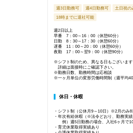
週3日勤務可
週4日勤務可
土日祝の
18時までに退社可能
週2日以上
早番 7：00～16：00（休憩60分）
日勤 8：30～17：30（休憩60分）
遅番 11：00～20：00（休憩60分）
夜勤 17：00～翌9：00（休憩90分）
※シフト制のため、異なる日もございます
詳細は面接時にご確認下さい。
※勤務日数、勤務時間は応相談
※一ヶ月単位の変形労働時間制（週平均4
休日・休暇
・シフト制（公休月9～10日）※2月のみ8
・年次有給休暇（※法令どおり、勤務実績
例）週5日勤務の場合、入社6ヶ月で1
・育児休業取得実績あり
・介護休業取得実績あり