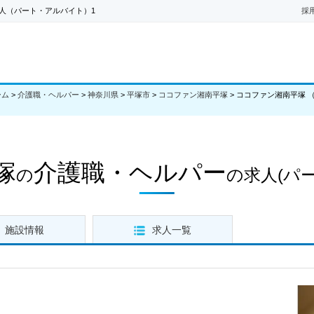
人（パート・アルバイト）1
採
ーム
>
介護職・ヘルパー
>
神奈川県
>
平塚市
>
ココファン湘南平塚
>
ココファン湘南平塚 
塚
介護職・ヘルパー
の
の求人
(パ
施設情報
求人一覧