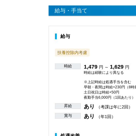
給与・手当て
給与
扶養控除内考慮
時給
1,479
1,629
円 ～
円
時給は経験により異なる
※上記時給は処遇手当を含む
早朝・夜間は時給+230円（8時
土日祝日は時給+50円
夜勤手当6,000円（1回あたり）
昇給
あり
（考課は年に2回）
賞与
あり
（年1回）
処遇改善