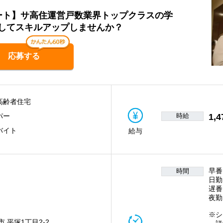
パート】サ高住運営戸数業界トップクラスの学
してスキルアップしませんか？
応募する
高齢者住宅
時給
1,4
パー
バイト
給与
早番
時間
日勤
遅番
夜勤
※シ
 平塚1丁目2-2