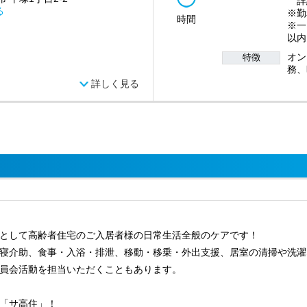
詳
る
※勤
時間
※一
以内
オン
特徴
務、
詳しく見る
として高齢者住宅のご入居者様の日常生活全般のケアです！
寝介助、食事・入浴・排泄、移動・移乗・外出支援、居室の清掃や洗濯
委員会活動を担当いただくこともあります。
「サ高住」！