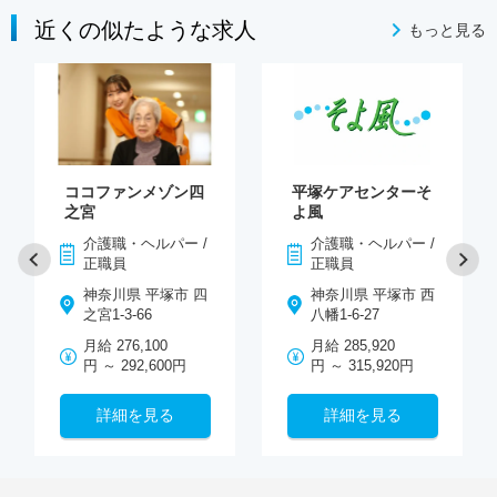
近くの似たような求人
もっと見る
ココファンメゾン四
平塚ケアセンターそ
之宮
よ風
介護職・ヘルパー /
介護職・ヘルパー /
正職員
正職員
神奈川県 平塚市 四
神奈川県 平塚市 西
之宮1-3-66
八幡1-6-27
月給 276,100
月給 285,920
円 ～ 292,600円
円 ～ 315,920円
詳細を見る
詳細を見る