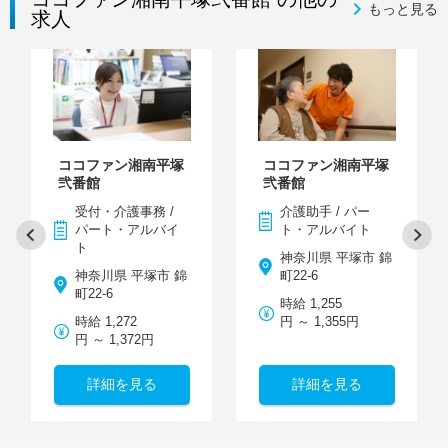
もっと見る
求人
ココファン湘南平塚
ココファン湘南平塚
弐番館
弐番館
受付・介護事務 /
介護助手 / パー
パート・アルバイ
ト・アルバイト
ト
神奈川県 平塚市 錦
神奈川県 平塚市 錦
町22-6
町22-6
時給 1,255
時給 1,272
円 ～ 1,355円
円 ～ 1,372円
詳細を見る
詳細を見る