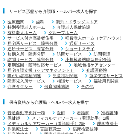
サービス形態から介護職・ヘルパー求人を探す
医療機関
歯科
調剤・ドラッグストア
特別養護老人ホーム
介護老人保健施設
有料老人ホーム
グループホーム
サービス付き高齢者住宅
軽費老人ホーム（ケアハウス）
居宅系サービス 障害分野
通所サービス
通所サービス 障害分野
ショートステイ
短期入所 障害分野
訪問サービス
訪問看護
訪問サービス 障害分野
小規模多機能型居宅介護
定期巡回・随時対応サービス
地域包括ケアセンター
居宅介護支援（ケアマネジメント）
介護医療院
障がい者福祉関連
児童福祉関連
就労支援サービス
障害児入所サービス
相談サービス
福祉用具関連
介護タクシー
保育関連施設
その他
保有資格から介護職・ヘルパー求人を探す
普通自動車免許一種
医師
看護師
准看護師
保健師
メディカルケアワーカー（看護助手）1級
メディカルケアワーカー（看護助手）2級
理学療法士
作業療法士
言語聴覚士
臨床検査技師