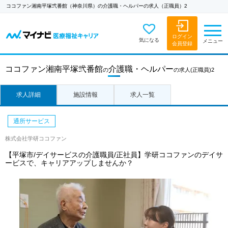
ココファン湘南平塚弐番館（神奈川県）の介護職・ヘルパーの求人（正職員）2
ログイン
気になる
メニュー
会員登録
ココファン湘南平塚弐番館
介護職・ヘルパー
の
の求人
(正職員)2
求人詳細
施設情報
求人一覧
通所サービス
株式会社学研ココファン
【平塚市/デイサービスの介護職員/正社員】学研ココファンのデイサ
ービスで、キャリアアップしませんか？