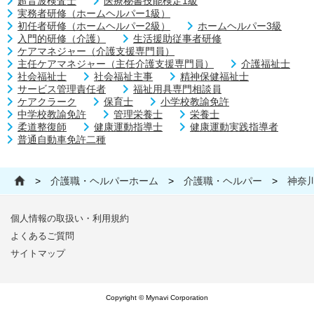
超音波検査士
医療秘書技能検定1級
実務者研修（ホームヘルパー1級）
初任者研修（ホームヘルパー2級）
ホームヘルパー3級
入門的研修（介護）
生活援助従事者研修
ケアマネジャー（介護支援専門員）
主任ケアマネジャー（主任介護支援専門員）
介護福祉士
社会福祉士
社会福祉主事
精神保健福祉士
サービス管理責任者
福祉用具専門相談員
ケアクラーク
保育士
小学校教諭免許
中学校教諭免許
管理栄養士
栄養士
柔道整復師
健康運動指導士
健康運動実践指導者
普通自動車免許二種
>
介護職・ヘルパーホーム
>
介護職・ヘルパー
>
神奈
個人情報の取扱い・利用規約
よくあるご質問
サイトマップ
Copyright © Mynavi Corporation