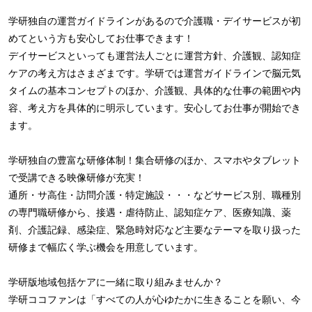
学研独自の運営ガイドラインがあるので介護職・デイサービスが初
めてという方も安心してお仕事できます！
デイサービスといっても運営法人ごとに運営方針、介護観、認知症
ケアの考え方はさまざまです。学研では運営ガイドラインで脳元気
タイムの基本コンセプトのほか、介護観、具体的な仕事の範囲や内
容、考え方を具体的に明示しています。安心してお仕事が開始でき
ます。
学研独自の豊富な研修体制！集合研修のほか、スマホやタブレット
で受講できる映像研修が充実！
通所・サ高住・訪問介護・特定施設・・・などサービス別、職種別
の専門職研修から、接遇・虐待防止、認知症ケア、医療知識、薬
剤、介護記録、感染症、緊急時対応など主要なテーマを取り扱った
研修まで幅広く学ぶ機会を用意しています。
学研版地域包括ケアに一緒に取り組みませんか？
学研ココファンは「すべての人が心ゆたかに生きることを願い、今