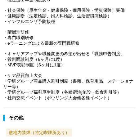
・社会保険（厚生年金・健康保険・雇用保険・労災保険）完備
・健康診断（法定検診、婦人科検診、生活習慣病検診）
・インフルエンザ予防接種
・階層別研修
・専門職別研修
・eラーニングによる最新の専門職研修
・キャリアアップや職種変更の希望が出せる「職務申告制度」
・役割面談制度（6ヶ月に1度）
・MVP表彰制度（6ヶ月に1度）
・ケア品質向上大会
・学研グループ商品購入割引制度（書籍、保育用品、ステーショナ
リー等）
・学研グループ福利厚生制度（各種宿泊j施設・飲食割引等）
・社内交流イベント（ボウリング大会他各種イベント）
その他
敷地内禁煙（特定喫煙所あり）