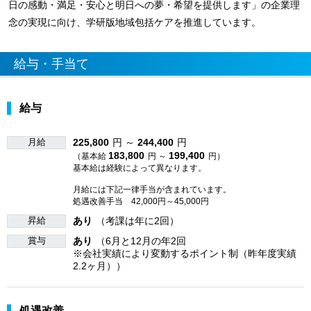
日の感動・満足・安心と明日への夢・希望を提供します」の企業理
念の実現に向け、学研版地域包括ケアを推進しています。
給与・手当て
給与
月給
225,800
円 ～
244,400
円
183,800
199,400
（基本給
円 ～
円）
基本給は経験によって異なります。
月給には下記一律手当が含まれています。
処遇改善手当 42,000円～45,000円
昇給
あり
（考課は年に2回）
賞与
あり
（6月と12月の年2回
※会社実績により変動するポイント制（昨年度実績
2.2ヶ月））
処遇改善