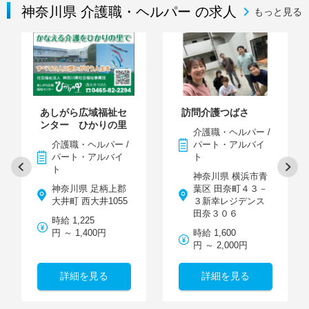
神奈川県 介護職・ヘルパー の求人
もっと見る
あしがら広域福祉セ
訪問介護つばさ
ンター ひかりの里
介護職・ヘルパー /
介護職・ヘルパー /
パート・アルバイ
パート・アルバイ
ト
ト
神奈川県 横浜市青
神奈川県 足柄上郡
葉区 田奈町４３－
大井町 西大井1055
３新幸レジデンス
田奈３０６
時給 1,225
円 ～ 1,400円
時給 1,600
円 ～ 2,000円
詳細を見る
詳細を見る