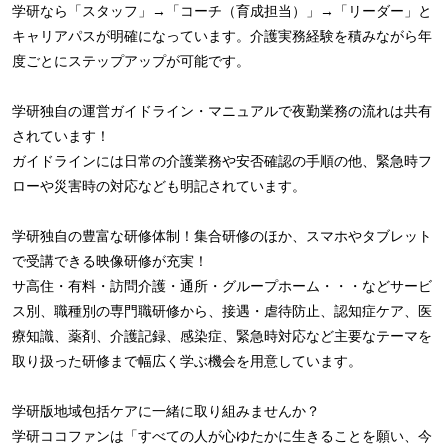
学研なら「スタッフ」→「コーチ（育成担当）」→「リーダー」と
キャリアパスが明確になっています。介護実務経験を積みながら年
度ごとにステップアップが可能です。
学研独自の運営ガイドライン・マニュアルで夜勤業務の流れは共有
されています！
ガイドラインには日常の介護業務や安否確認の手順の他、緊急時フ
ローや災害時の対応なども明記されています。
学研独自の豊富な研修体制！集合研修のほか、スマホやタブレット
で受講できる映像研修が充実！
サ高住・有料・訪問介護・通所・グループホーム・・・などサービ
ス別、職種別の専門職研修から、接遇・虐待防止、認知症ケア、医
療知識、薬剤、介護記録、感染症、緊急時対応など主要なテーマを
取り扱った研修まで幅広く学ぶ機会を用意しています。
学研版地域包括ケアに一緒に取り組みませんか？
学研ココファンは「すべての人が心ゆたかに生きることを願い、今