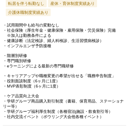
転居を伴う転勤なし
産休・育休制度実績あり
介護休職制度実績あり
・試用期間中も給与の変動なし
・社会保険（厚生年金・健康保険・雇用保険・労災保険）完備
※加入は勤務条件による
・健康診断（法定検診、婦人科検診、生活習慣病検診）
・インフルエンザ予防接種
・階層別研修
・専門職別研修
・eラーニングによる最新の専門職研修
・キャリアアップや職種変更の希望が出せる「職務申告制度」
・役割面談制度（6ヶ月に1度）
・MVP表彰制度（6ヶ月に1度）
・ケア品質向上大会
・学研グループ商品購入割引制度（書籍、保育用品、ステーショナ
リー等）
・学研グループ福利厚生制度（各種宿泊j施設・飲食割引等）
・社内交流イベント（ボウリング大会他各種イベント）