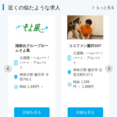
近くの似たような求人
もっと見る
湘南台グループホー
ココファン藤沢SST
ムそよ風
介護職・ヘルパー /
介護職・ヘルパー /
パート・アルバイ
パート・アルバイ
ト
ト
神奈川県 藤沢市 辻
神奈川県 藤沢市 今
堂元町6-17-1
田741‐1
時給 1,539
時給 1,445円 ～
円 ～ 1,689円
詳細を見る
詳細を見る