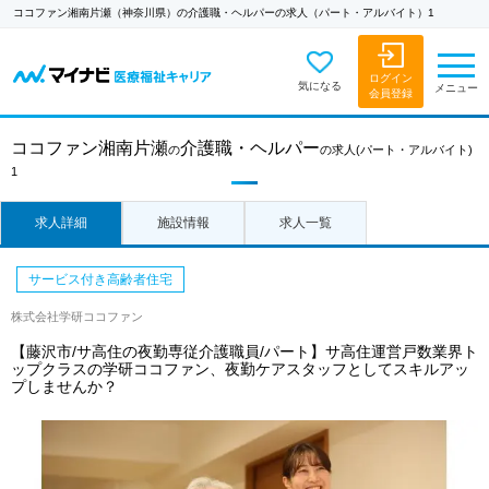
ココファン湘南片瀬（神奈川県）の介護職・ヘルパーの求人（パート・アルバイト）1
ログイン
気になる
メニュー
会員登録
ココファン湘南片瀬
介護職・ヘルパー
の
の求人
(パート・アルバイト)
1
求人詳細
施設情報
求人一覧
サービス付き高齢者住宅
株式会社学研ココファン
【藤沢市/サ高住の夜勤専従介護職員/パート】サ高住運営戸数業界ト
ップクラスの学研ココファン、夜勤ケアスタッフとしてスキルアッ
プしませんか？