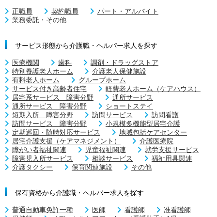
正職員
契約職員
パート・アルバイト
業務委託・その他
サービス形態から介護職・ヘルパー求人を探す
医療機関
歯科
調剤・ドラッグストア
特別養護老人ホーム
介護老人保健施設
有料老人ホーム
グループホーム
サービス付き高齢者住宅
軽費老人ホーム（ケアハウス）
居宅系サービス 障害分野
通所サービス
通所サービス 障害分野
ショートステイ
短期入所 障害分野
訪問サービス
訪問看護
訪問サービス 障害分野
小規模多機能型居宅介護
定期巡回・随時対応サービス
地域包括ケアセンター
居宅介護支援（ケアマネジメント）
介護医療院
障がい者福祉関連
児童福祉関連
就労支援サービス
障害児入所サービス
相談サービス
福祉用具関連
介護タクシー
保育関連施設
その他
保有資格から介護職・ヘルパー求人を探す
普通自動車免許一種
医師
看護師
准看護師