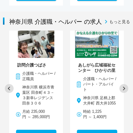
神奈川県 介護職・ヘルパー の求人
もっと見る
訪問介護つばさ
あしがら広域福祉セ
ンター ひかりの里
介護職・ヘルパー /
正職員
介護職・ヘルパー /
パート・アルバイ
神奈川県 横浜市青
ト
葉区 田奈町４３－
３新幸レジデンス
神奈川県 足柄上郡
田奈３０６
大井町 西大井1055
月給 235,000
時給 1,225
円 ～ 285,000円
円 ～ 1,400円