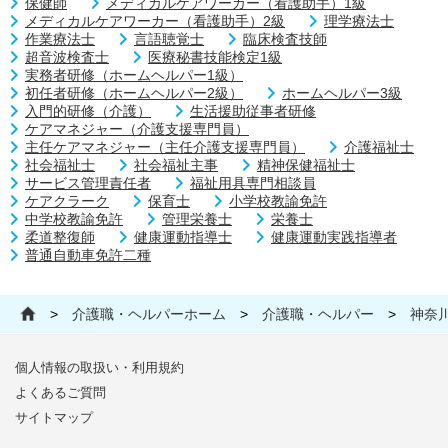
保健師
メディカルケアワーカー（看護助手）1級
メディカルケアワーカー（看護助手）2級
理学療法士
作業療法士
言語聴覚士
臨床検査技師
超音波検査士
医療秘書技能検定1級
実務者研修（ホームヘルパー1級）
初任者研修（ホームヘルパー2級）
ホームヘルパー3級
入門的研修（介護）
生活援助従事者研修
ケアマネジャー（介護支援専門員）
主任ケアマネジャー（主任介護支援専門員）
介護福祉士
社会福祉士
社会福祉主事
精神保健福祉士
サービス管理責任者
福祉用具専門相談員
ケアクラーク
保育士
小学校教諭免許
中学校教諭免許
管理栄養士
栄養士
柔道整復師
健康運動指導士
健康運動実践指導者
普通自動車免許二種
>
介護職・ヘルパーホーム
>
介護職・ヘルパー
>
神奈
個人情報の取扱い・利用規約
よくあるご質問
サイトマップ