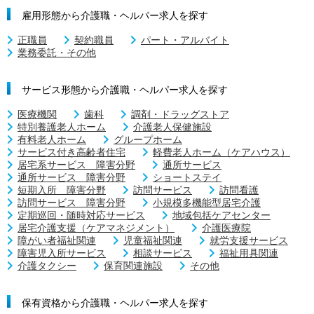
雇用形態から介護職・ヘルパー求人を探す
正職員
契約職員
パート・アルバイト
業務委託・その他
サービス形態から介護職・ヘルパー求人を探す
医療機関
歯科
調剤・ドラッグストア
特別養護老人ホーム
介護老人保健施設
有料老人ホーム
グループホーム
サービス付き高齢者住宅
軽費老人ホーム（ケアハウス）
居宅系サービス 障害分野
通所サービス
通所サービス 障害分野
ショートステイ
短期入所 障害分野
訪問サービス
訪問看護
訪問サービス 障害分野
小規模多機能型居宅介護
定期巡回・随時対応サービス
地域包括ケアセンター
居宅介護支援（ケアマネジメント）
介護医療院
障がい者福祉関連
児童福祉関連
就労支援サービス
障害児入所サービス
相談サービス
福祉用具関連
介護タクシー
保育関連施設
その他
保有資格から介護職・ヘルパー求人を探す