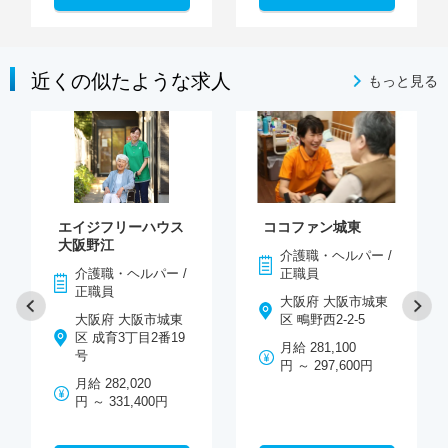
近くの似たような求人
もっと見る
エイジフリーハウス
ココファン城東
大阪野江
介護職・ヘルパー /
介護職・ヘルパー /
正職員
正職員
大阪府 大阪市城東
大阪府 大阪市城東
区 鴫野西2-2-5
区 成育3丁目2番19
月給 281,100
号
円 ～ 297,600円
月給 282,020
円 ～ 331,400円