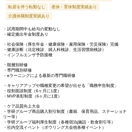
転居を伴う転勤なし
産休・育休制度実績あり
介護休職制度実績あり
・試用期間中も給与の変動なし
・確定拠出年金制度あり
・社会保険（厚生年金・健康保険・雇用保険・労災保険）完備
・健康診断（法定検診、婦人科検診、生活習慣病検診）
・インフルエンザ予防接種
・階層別研修
・専門職別研修
・eラーニングによる最新の専門職研修
・キャリアアップや職種変更の希望が出せる「職務申告制度」
・役割面談制度（6ヶ月に1度）
・MVP表彰制度（6ヶ月に1度）
・ケア品質向上大会
・学研グループ商品購入割引制度（書籍、保育用品、ステーショナ
リー等）
・学研グループ福利厚生制度（各種宿泊j施設・飲食割引等）
・社内交流イベント（ボウリング大会他各種イベント）