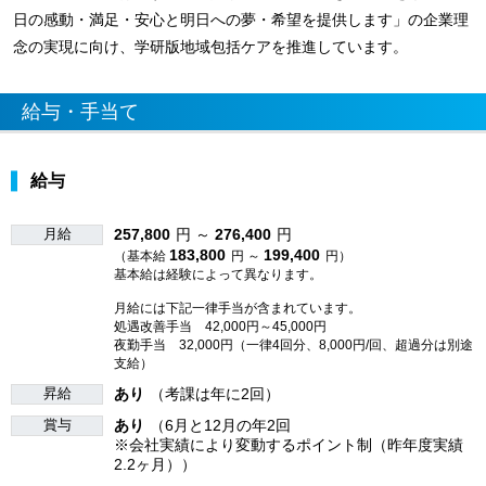
日の感動・満足・安心と明日への夢・希望を提供します」の企業理
念の実現に向け、学研版地域包括ケアを推進しています。
給与・手当て
給与
月給
257,800
円 ～
276,400
円
183,800
199,400
（基本給
円 ～
円）
基本給は経験によって異なります。
月給には下記一律手当が含まれています。
処遇改善手当 42,000円～45,000円
夜勤手当 32,000円（一律4回分、8,000円/回、超過分は別途
支給）
昇給
あり
（考課は年に2回）
賞与
あり
（6月と12月の年2回
※会社実績により変動するポイント制（昨年度実績
2.2ヶ月））