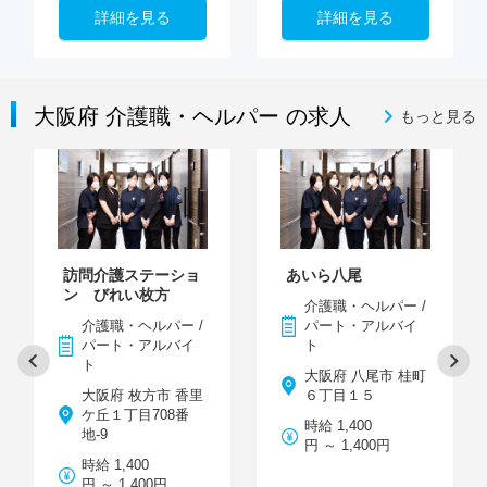
詳細を見る
詳細を見る
大阪府 介護職・ヘルパー の求人
もっと見る
訪問介護ステーショ
あいら八尾
ン びれい枚方
介護職・ヘルパー /
介護職・ヘルパー /
パート・アルバイ
パート・アルバイ
ト
ト
大阪府 八尾市 桂町
大阪府 枚方市 香里
６丁目１５
ケ丘１丁目708番
時給 1,400
地-9
円 ～ 1,400円
時給 1,400
円 ～ 1,400円