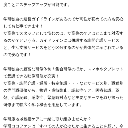
度ごとにステップアップが可能です。
学研独自の運営ガイドラインがあるのでサ高住が初めての方も安心
してお仕事できます！
サ高住でスタッフとして悩むのは、サ高住のケアはどこまで対応す
るのか？という点。ガイドラインには併設する訪問介護サービス
と、生活支援サービスをどう区分するのかが具体的に示されている
ので安心です！
学研独自の豊富な研修体制！集合研修のほか、スマホやタブレット
で受講できる映像研修が充実！
サ高住・訪問介護・通所・特定施設・・・などサービス別、職種別
の専門職研修から、接遇・虐待防止、認知症ケア、医療知識、薬
剤、介護記録、感染症、緊急時対応など主要なテーマを取り扱った
研修まで幅広く学ぶ機会を用意しています。
学研版地域包括ケアに一緒に取り組みませんか？
学研ココファンは「すべての人が心ゆたかに生きることを願い、今