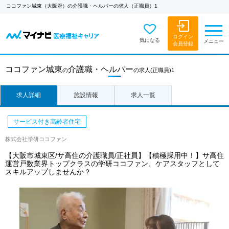
ココファン城東（大阪府）の介護職・ヘルパーの求人（正職員）1
ログイン
気になる
メニュー
会員登録
ココファン城東
介護職・ヘルパー
の
の求人
(正職員)1
求人詳細
施設情報
求人一覧
サービス付き高齢者住宅
株式会社学研ココファン
【大阪市城東区/サ高住の介護職員/正社員】【積極採用中！】サ高住
運営戸数業界トップクラスの学研ココファン、ケアスタッフとして
スキルアップしませんか？