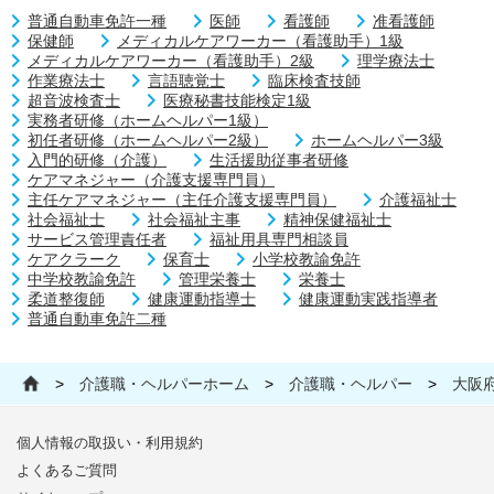
普通自動車免許一種
医師
看護師
准看護師
保健師
メディカルケアワーカー（看護助手）1級
メディカルケアワーカー（看護助手）2級
理学療法士
作業療法士
言語聴覚士
臨床検査技師
超音波検査士
医療秘書技能検定1級
実務者研修（ホームヘルパー1級）
初任者研修（ホームヘルパー2級）
ホームヘルパー3級
入門的研修（介護）
生活援助従事者研修
ケアマネジャー（介護支援専門員）
主任ケアマネジャー（主任介護支援専門員）
介護福祉士
社会福祉士
社会福祉主事
精神保健福祉士
サービス管理責任者
福祉用具専門相談員
ケアクラーク
保育士
小学校教諭免許
中学校教諭免許
管理栄養士
栄養士
柔道整復師
健康運動指導士
健康運動実践指導者
普通自動車免許二種
>
介護職・ヘルパーホーム
>
介護職・ヘルパー
>
大阪
個人情報の取扱い・利用規約
よくあるご質問