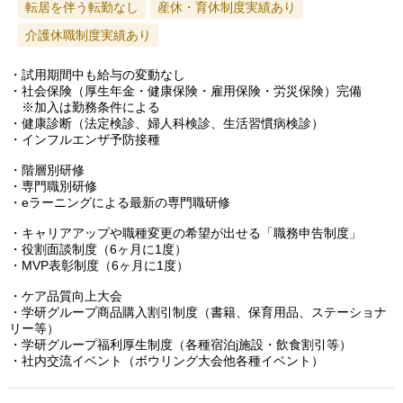
転居を伴う転勤なし
産休・育休制度実績あり
介護休職制度実績あり
・試用期間中も給与の変動なし
・社会保険（厚生年金・健康保険・雇用保険・労災保険）完備
※加入は勤務条件による
・健康診断（法定検診、婦人科検診、生活習慣病検診）
・インフルエンザ予防接種
・階層別研修
・専門職別研修
・eラーニングによる最新の専門職研修
・キャリアアップや職種変更の希望が出せる「職務申告制度」
・役割面談制度（6ヶ月に1度）
・MVP表彰制度（6ヶ月に1度）
・ケア品質向上大会
・学研グループ商品購入割引制度（書籍、保育用品、ステーショナ
リー等）
・学研グループ福利厚生制度（各種宿泊j施設・飲食割引等）
・社内交流イベント（ボウリング大会他各種イベント）