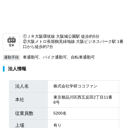
①ＪＲ大阪環状線 大阪城公園駅 徒歩約5分
②大阪メトロ長堀鶴見緑地線 大阪ビジネスパーク駅 1番
電車
口から徒歩約7分
車通勤可、バイク通勤可、自転車通勤可
通勤手段
法人情報
法人名
株式会社学研ココファン
東京都品川区西五反田2丁目11番
本社
8号
従業員数
5200名
上場
有り