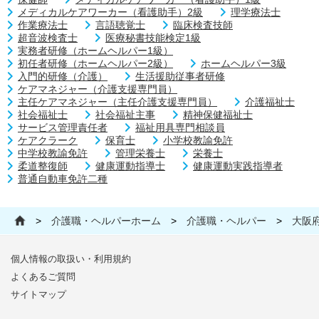
メディカルケアワーカー（看護助手）2級
理学療法士
作業療法士
言語聴覚士
臨床検査技師
超音波検査士
医療秘書技能検定1級
実務者研修（ホームヘルパー1級）
初任者研修（ホームヘルパー2級）
ホームヘルパー3級
入門的研修（介護）
生活援助従事者研修
ケアマネジャー（介護支援専門員）
主任ケアマネジャー（主任介護支援専門員）
介護福祉士
社会福祉士
社会福祉主事
精神保健福祉士
サービス管理責任者
福祉用具専門相談員
ケアクラーク
保育士
小学校教諭免許
中学校教諭免許
管理栄養士
栄養士
柔道整復師
健康運動指導士
健康運動実践指導者
普通自動車免許二種
>
介護職・ヘルパーホーム
>
介護職・ヘルパー
>
大阪
個人情報の取扱い・利用規約
よくあるご質問
サイトマップ