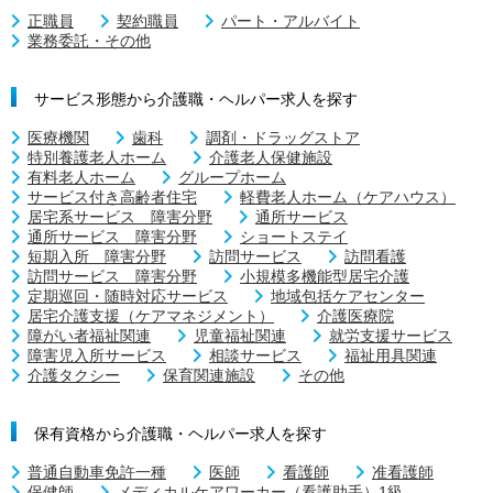
正職員
契約職員
パート・アルバイト
業務委託・その他
サービス形態から介護職・ヘルパー求人を探す
医療機関
歯科
調剤・ドラッグストア
特別養護老人ホーム
介護老人保健施設
有料老人ホーム
グループホーム
サービス付き高齢者住宅
軽費老人ホーム（ケアハウス）
居宅系サービス 障害分野
通所サービス
通所サービス 障害分野
ショートステイ
短期入所 障害分野
訪問サービス
訪問看護
訪問サービス 障害分野
小規模多機能型居宅介護
定期巡回・随時対応サービス
地域包括ケアセンター
居宅介護支援（ケアマネジメント）
介護医療院
障がい者福祉関連
児童福祉関連
就労支援サービス
障害児入所サービス
相談サービス
福祉用具関連
介護タクシー
保育関連施設
その他
保有資格から介護職・ヘルパー求人を探す
普通自動車免許一種
医師
看護師
准看護師
保健師
メディカルケアワーカー（看護助手）1級