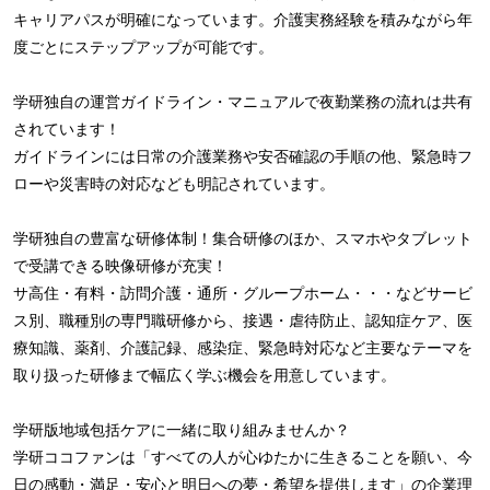
キャリアパスが明確になっています。介護実務経験を積みながら年
度ごとにステップアップが可能です。
学研独自の運営ガイドライン・マニュアルで夜勤業務の流れは共有
されています！
ガイドラインには日常の介護業務や安否確認の手順の他、緊急時フ
ローや災害時の対応なども明記されています。
学研独自の豊富な研修体制！集合研修のほか、スマホやタブレット
で受講できる映像研修が充実！
サ高住・有料・訪問介護・通所・グループホーム・・・などサービ
ス別、職種別の専門職研修から、接遇・虐待防止、認知症ケア、医
療知識、薬剤、介護記録、感染症、緊急時対応など主要なテーマを
取り扱った研修まで幅広く学ぶ機会を用意しています。
学研版地域包括ケアに一緒に取り組みませんか？
学研ココファンは「すべての人が心ゆたかに生きることを願い、今
日の感動・満足・安心と明日への夢・希望を提供します」の企業理