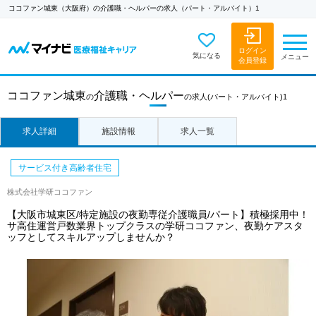
ココファン城東（大阪府）の介護職・ヘルパーの求人（パート・アルバイト）1
ログイン
気になる
メニュー
会員登録
ココファン城東
介護職・ヘルパー
の
の求人
(パート・アルバイト)1
求人詳細
施設情報
求人一覧
サービス付き高齢者住宅
株式会社学研ココファン
【大阪市城東区/特定施設の夜勤専従介護職員/パート】積極採用中！
サ高住運営戸数業界トップクラスの学研ココファン、夜勤ケアスタ
ッフとしてスキルアップしませんか？