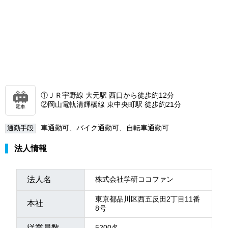
①ＪＲ宇野線 大元駅 西口から徒歩約12分
②岡山電軌清輝橋線 東中央町駅 徒歩約21分
電車
車通勤可、バイク通勤可、自転車通勤可
通勤手段
法人情報
法人名
株式会社学研ココファン
東京都品川区西五反田2丁目11番
本社
8号
従業員数
5200名