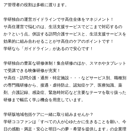
ア管理者の役割は多岐に渡ります。
学研独自の運営ガイドラインでサ高住全体をマネジメント！
サ高住運営で悩むのは、生活支援サービスでどこまで対応するの
か？という点。併設する訪問介護サービスと、生活支援サービスを
効果的に組み合わせることがサ高住のケアのポイントです！
学研なら「ガイドライン」があるので安心です！
学研独自の豊富な研修体制！集合研修のほか、スマホやタブレット
で受講できる映像研修が充実！
サ高住・訪問介護・通所・特定施設・・・などサービス別、職種別
の専門職研修から、接遇・虐待防止、認知症ケア、医療知識、薬
剤、介護記録、感染症、緊急時対応など主要なテーマを取り扱った
研修まで幅広く学ぶ機会を用意しています。
学研版地域包括ケアに一緒に取り組みませんか？
学研ココファンは「すべての人が心ゆたかに生きることを願い、今
日の感動・満足・安心と明日への夢・希望を提供します」の企業理