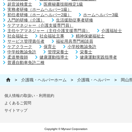
超音波検査士
医療秘書技能検定1級
実務者研修（ホームヘルパー1級）
初任者研修（ホームヘルパー2級）
ホームヘルパー3級
入門的研修（介護）
生活援助従事者研修
ケアマネジャー（介護支援専門員）
主任ケアマネジャー（主任介護支援専門員）
介護福祉士
社会福祉士
社会福祉主事
精神保健福祉士
サービス管理責任者
福祉用具専門相談員
ケアクラーク
保育士
小学校教諭免許
中学校教諭免許
管理栄養士
栄養士
柔道整復師
健康運動指導士
健康運動実践指導者
普通自動車免許二種
>
介護職・ヘルパーホーム
>
介護職・ヘルパー
>
岡山
個人情報の取扱い・利用規約
よくあるご質問
サイトマップ
Copyright © Mynavi Corporation