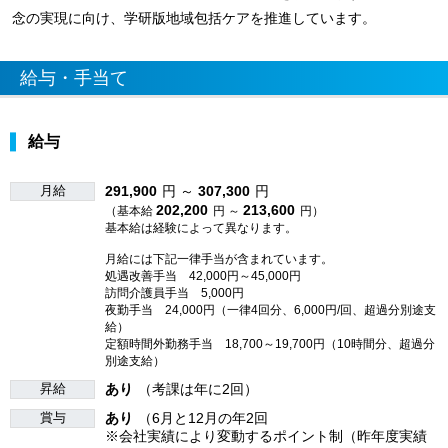
念の実現に向け、学研版地域包括ケアを推進しています。
給与・手当て
給与
月給
291,900
円 ～
307,300
円
202,200
213,600
（基本給
円 ～
円）
基本給は経験によって異なります。
月給には下記一律手当が含まれています。
処遇改善手当 42,000円～45,000円
訪問介護員手当 5,000円
夜勤手当 24,000円（一律4回分、6,000円/回、超過分別途支
給）
定額時間外勤務手当 18,700～19,700円（10時間分、超過分
別途支給）
昇給
あり
（考課は年に2回）
賞与
あり
（6月と12月の年2回
※会社実績により変動するポイント制（昨年度実績