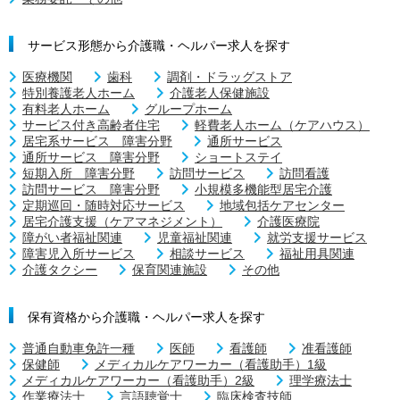
サービス形態から介護職・ヘルパー求人を探す
医療機関
歯科
調剤・ドラッグストア
特別養護老人ホーム
介護老人保健施設
有料老人ホーム
グループホーム
サービス付き高齢者住宅
軽費老人ホーム（ケアハウス）
居宅系サービス 障害分野
通所サービス
通所サービス 障害分野
ショートステイ
短期入所 障害分野
訪問サービス
訪問看護
訪問サービス 障害分野
小規模多機能型居宅介護
定期巡回・随時対応サービス
地域包括ケアセンター
居宅介護支援（ケアマネジメント）
介護医療院
障がい者福祉関連
児童福祉関連
就労支援サービス
障害児入所サービス
相談サービス
福祉用具関連
介護タクシー
保育関連施設
その他
保有資格から介護職・ヘルパー求人を探す
普通自動車免許一種
医師
看護師
准看護師
保健師
メディカルケアワーカー（看護助手）1級
メディカルケアワーカー（看護助手）2級
理学療法士
作業療法士
言語聴覚士
臨床検査技師