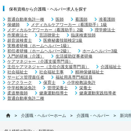
保有資格から介護職・ヘルパー求人を探す
普通自動車免許一種
医師
看護師
准看護師
保健師
メディカルケアワーカー（看護助手）1級
メディカルケアワーカー（看護助手）2級
理学療法士
作業療法士
言語聴覚士
臨床検査技師
超音波検査士
医療秘書技能検定1級
実務者研修（ホームヘルパー1級）
初任者研修（ホームヘルパー2級）
ホームヘルパー3級
入門的研修（介護）
生活援助従事者研修
ケアマネジャー（介護支援専門員）
主任ケアマネジャー（主任介護支援専門員）
介護福祉士
社会福祉士
社会福祉主事
精神保健福祉士
サービス管理責任者
福祉用具専門相談員
ケアクラーク
保育士
小学校教諭免許
中学校教諭免許
管理栄養士
栄養士
柔道整復師
健康運動指導士
健康運動実践指導者
普通自動車免許二種
>
介護職・ヘルパーホーム
>
介護職・ヘルパー
>
新潟