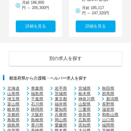
月給 186,800
円 ～ 205,300円
月給 185,117
円 ～ 247,320円
詳細を見る
詳細を見る
別の求人を探す
都道府県から介護職・ヘルパー求人を探す
北海道
青森県
岩手県
宮城県
秋田県
山形県
福島県
茨城県
栃木県
群馬県
埼玉県
千葉県
東京都
神奈川県
新潟県
富山県
石川県
福井県
山梨県
長野県
岐阜県
静岡県
愛知県
三重県
滋賀県
京都府
大阪府
兵庫県
奈良県
和歌山県
鳥取県
島根県
岡山県
広島県
山口県
徳島県
香川県
愛媛県
高知県
福岡県
佐賀県
長崎県
熊本県
大分県
宮崎県