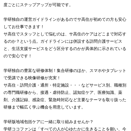
度ごとにステップアップが可能です。
学研独自の運営ガイドラインがあるのでサ高住が初めての方も安心
してお仕事できます！
サ高住でスタッフとして悩むのは、サ高住のケアはどこまで対応す
るのか？という点。ガイドラインには併設する訪問介護サービス
と、生活支援サービスをどう区分するのかが具体的に示されている
ので安心です！
学研独自の豊富な研修体制！集合研修のほか、スマホやタブレット
で受講できる映像研修が充実！
サ高住・訪問介護・通所・特定施設・・・などサービス別、職種別
の専門職研修から、接遇・虐待防止、認知症ケア、医療知識、薬
剤、介護記録、感染症、緊急時対応など主要なテーマを取り扱った
研修まで幅広く学ぶ機会を用意しています。
学研版地域包括ケアに一緒に取り組みませんか？
学研ココファンは「すべての人が心ゆたかに生きることを願い、今