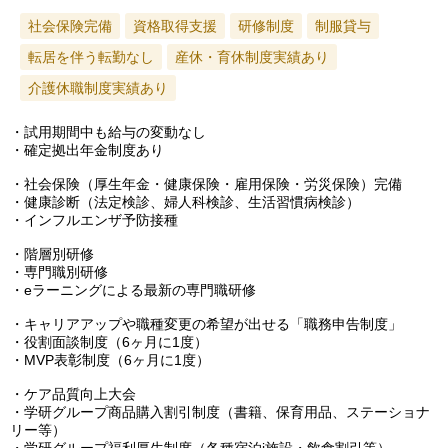
社会保険完備
資格取得支援
研修制度
制服貸与
転居を伴う転勤なし
産休・育休制度実績あり
介護休職制度実績あり
・試用期間中も給与の変動なし
・確定拠出年金制度あり
・社会保険（厚生年金・健康保険・雇用保険・労災保険）完備
・健康診断（法定検診、婦人科検診、生活習慣病検診）
・インフルエンザ予防接種
・階層別研修
・専門職別研修
・eラーニングによる最新の専門職研修
・キャリアアップや職種変更の希望が出せる「職務申告制度」
・役割面談制度（6ヶ月に1度）
・MVP表彰制度（6ヶ月に1度）
・ケア品質向上大会
・学研グループ商品購入割引制度（書籍、保育用品、ステーショナ
リー等）
・学研グループ福利厚生制度（各種宿泊j施設・飲食割引等）