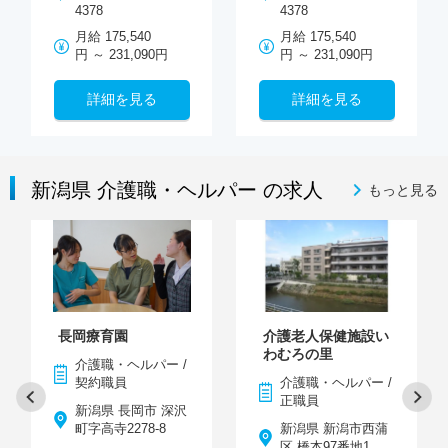
4378
4378
月給 175,540
月給 175,540
円 ～ 231,090円
円 ～ 231,090円
詳細を見る
詳細を見る
新潟県 介護職・ヘルパー の求人
もっと見る
長岡療育園
介護老人保健施設い
わむろの里
介護職・ヘルパー /
契約職員
介護職・ヘルパー /
正職員
新潟県 長岡市 深沢
町字高寺2278-8
新潟県 新潟市西蒲
区 橋本97番地1