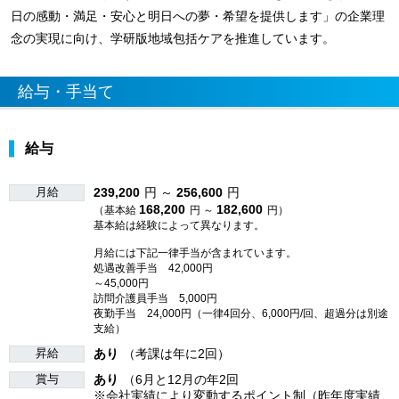
日の感動・満足・安心と明日への夢・希望を提供します」の企業理
念の実現に向け、学研版地域包括ケアを推進しています。
給与・手当て
給与
月給
239,200
円 ～
256,600
円
168,200
182,600
（基本給
円 ～
円）
基本給は経験によって異なります。
月給には下記一律手当が含まれています。
処遇改善手当 42,000円
～45,000円
訪問介護員手当 5,000円
夜勤手当 24,000円（一律4回分、6,000円/回、超過分は別途
支給）
昇給
あり
（考課は年に2回）
賞与
あり
（6月と12月の年2回
※会社実績により変動するポイント制（昨年度実績