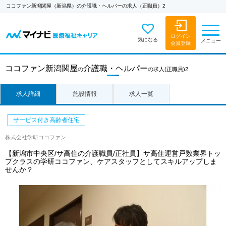
ココファン新潟関屋（新潟県）の介護職・ヘルパーの求人（正職員）2
ログイン
気になる
メニュー
会員登録
ココファン新潟関屋
介護職・ヘルパー
の
の求人
(正職員)2
求人詳細
施設情報
求人一覧
サービス付き高齢者住宅
株式会社学研ココファン
【新潟市中央区/サ高住の介護職員/正社員】サ高住運営戸数業界トッ
プクラスの学研ココファン、ケアスタッフとしてスキルアップしま
せんか？