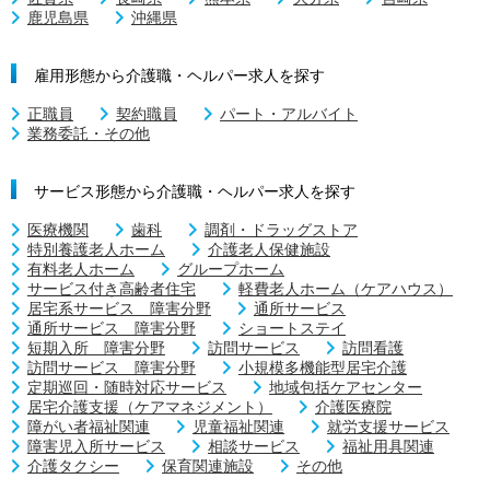
鹿児島県
沖縄県
雇用形態から介護職・ヘルパー求人を探す
正職員
契約職員
パート・アルバイト
業務委託・その他
サービス形態から介護職・ヘルパー求人を探す
医療機関
歯科
調剤・ドラッグストア
特別養護老人ホーム
介護老人保健施設
有料老人ホーム
グループホーム
サービス付き高齢者住宅
軽費老人ホーム（ケアハウス）
居宅系サービス 障害分野
通所サービス
通所サービス 障害分野
ショートステイ
短期入所 障害分野
訪問サービス
訪問看護
訪問サービス 障害分野
小規模多機能型居宅介護
定期巡回・随時対応サービス
地域包括ケアセンター
居宅介護支援（ケアマネジメント）
介護医療院
障がい者福祉関連
児童福祉関連
就労支援サービス
障害児入所サービス
相談サービス
福祉用具関連
介護タクシー
保育関連施設
その他