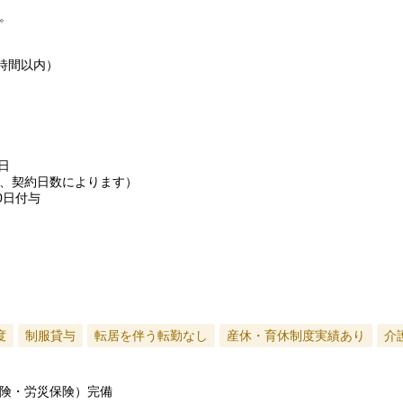
。
時間以内）
日
、契約日数によります）
0日付与
度
制服貸与
転居を伴う転勤なし
産休・育休制度実績あり
介
険・労災保険）完備