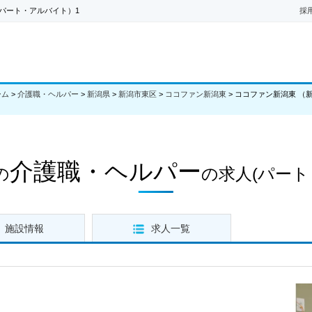
パート・アルバイト）1
採
ーム
>
介護職・ヘルパー
>
新潟県
>
新潟市東区
>
ココファン新潟東
>
ココファン新潟東 （
介護職・ヘルパー
の
の求人
(パート
施設情報
求人一覧