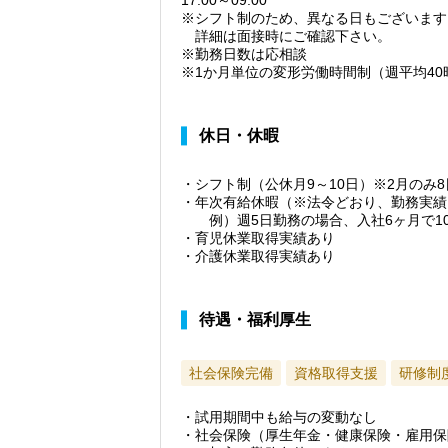
17:00～09:00
※シフト制のため、異なる日もございます
詳細は面接時にご確認下さい。
※勤務日数は応相談
※1か月単位の変形労働時間制（週平均40
休日・休暇
・シフト制（公休月9～10日）※2月のみ8
・年次有給休暇（※法令どおり、勤務実績
例）週5日勤務の場合、入社6ヶ月で1
・育児休業取得実績あり
・介護休業取得実績あり
待遇・福利厚生
社会保険完備
資格取得支援
研修制
・試用期間中も給与の変動なし
・社会保険（厚生年金・健康保険・雇用保