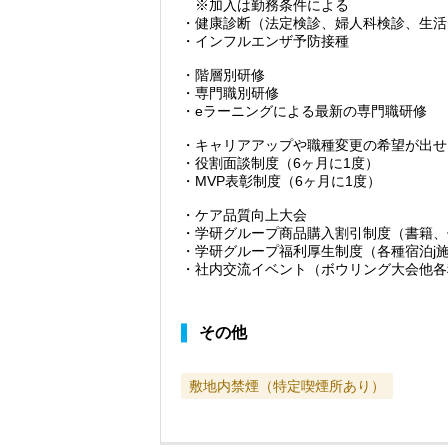
※加入は勤務条件による
・健康診断（法定検診、婦人科検診、生活
・インフルエンザ予防接種
・階層別研修
・専門職別研修
・eラーニングによる最新の専門職研修
・キャリアアップや職種変更の希望が出せ
・役割面談制度（6ヶ月に1度）
・MVP表彰制度（6ヶ月に1度）
・ケア品質向上大会
・学研グループ商品購入割引制度（書籍、
・学研グループ福利厚生制度（各種宿泊j
・社内交流イベント（ボウリング大会他各
その他
敷地内禁煙（特定喫煙所あり）