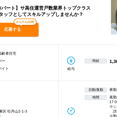
員/パート】サ高住運営戸数業界トップクラス
タッフとしてスキルアップしませんか？
応募する
高齢者住宅
時給
1,3
パー
バイト
給与
夜勤
日勤/夜勤
夜勤
時間
17:
※シ
区 牡丹山2-1-3
詳
る
※勤