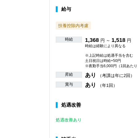
給与
扶養控除内考慮
時給
1,368
1,518
円 ～
円
時給は経験により異なる
※上記時給は処遇手当を含む
土日祝日は時給+50円
※夜勤手当6,000円（1回あたり
昇給
あり
（考課は年に2回）
賞与
あり
（年1回）
処遇改善
処遇改善あり