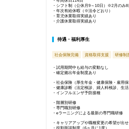
・年間休日114日
・シフト制（公休月9～10日）※2月のみ8
・年次有給休暇（※法令どおり）
・育児休業取得実績あり
・介護休業取得実績あり
待遇・福利厚生
社会保険完備
資格取得支援
研修制
・試用期間中も給与の変動なし
・確定拠出年金制度あり
・社会保険（厚生年金・健康保険・雇用保
・健康診断（法定検診、婦人科検診、生活
・インフルエンザ予防接種
・階層別研修
・専門職別研修
・eラーニングによる最新の専門職研修
・キャリアアップや職種変更の希望が出せ
・役割面談制度（6ヶ月に1度）