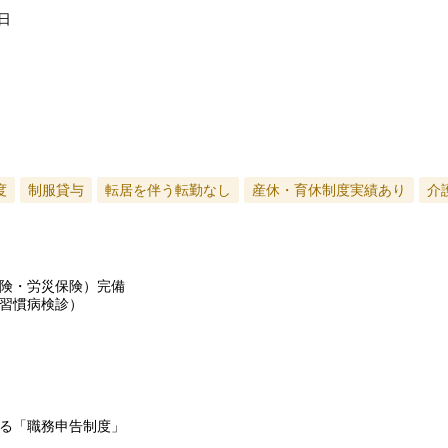
日
度
制服貸与
転居を伴う転勤なし
産休・育休制度実績あり
介
険・労災保険）完備
習慣病検診）
る「職務申告制度」