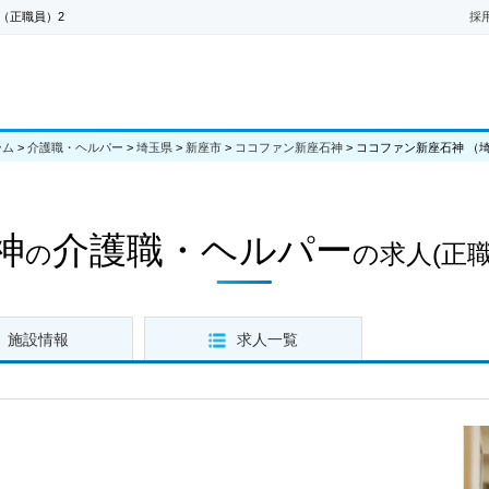
（正職員）2
採
ーム
>
介護職・ヘルパー
>
埼玉県
>
新座市
>
ココファン新座石神
>
ココファン新座石神 （
神
介護職・ヘルパー
の
の求人
(正職
施設情報
求人一覧