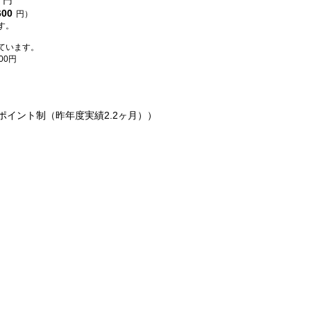
円
600
円）
す。
ています。
00円
ポイント制（昨年度実績2.2ヶ月））