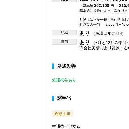
円 ～
202,100
215,
（基本給
円 ～
基本給は経験によって異なりま
月給には下記一律手当が含まれ
処遇改善手当 42,000円～45,0
昇給
あり
（考課は年に2回）
賞与
あり
（6月と12月の年2回
※会社実績により変動する
処遇改善
処遇改善あり
諸手当
通勤手当
交通費一部支給