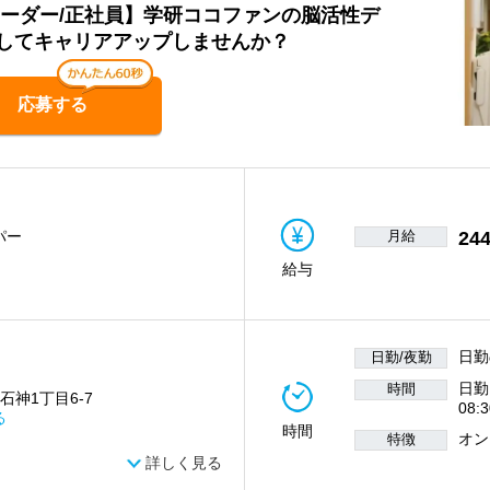
リーダー/正社員】学研ココファンの脳活性デ
してキャリアアップしませんか？
応募する
月給
244
パー
給与
日勤
日勤/夜勤
日勤
時間
石神1丁目6-7
08:
る
時間
オン
特徴
詳しく見る