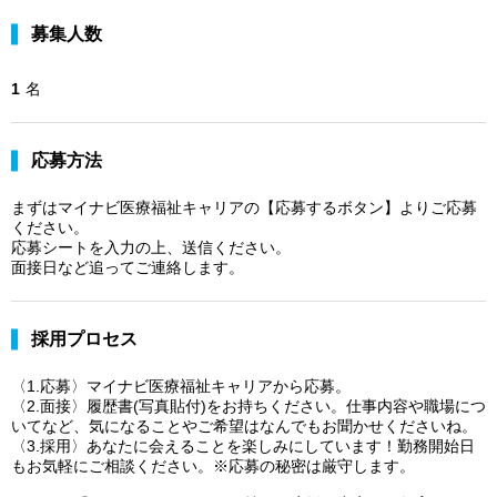
募集人数
1
名
応募方法
まずはマイナビ医療福祉キャリアの【応募するボタン】よりご応募
ください。
応募シートを入力の上、送信ください。
面接日など追ってご連絡します。
採用プロセス
〈1.応募〉マイナビ医療福祉キャリアから応募。
〈2.面接〉履歴書(写真貼付)をお持ちください。仕事内容や職場につ
いてなど、気になることやご希望はなんでもお聞かせくださいね。
〈3.採用〉あなたに会えることを楽しみにしています！勤務開始日
もお気軽にご相談ください。※応募の秘密は厳守します。