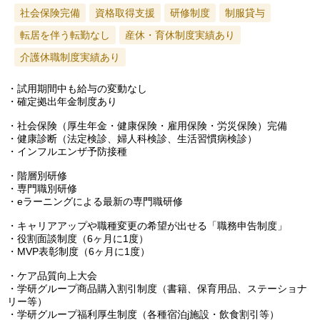
社会保険完備
資格取得支援
研修制度
制服貸与
転居を伴う転勤なし
産休・育休制度実績あり
介護休職制度実績あり
・試用期間中も給与の変動なし
・確定拠出年金制度あり
・社会保険（厚生年金・健康保険・雇用保険・労災保険）完備
・健康診断（法定検診、婦人科検診、生活習慣病検診）
・インフルエンザ予防接種
・階層別研修
・専門職別研修
・eラーニングによる最新の専門職研修
・キャリアアップや職種変更の希望が出せる「職務申告制度」
・役割面談制度（6ヶ月に1度）
・MVP表彰制度（6ヶ月に1度）
・ケア品質向上大会
・学研グループ商品購入割引制度（書籍、保育用品、ステーショナ
リー等）
・学研グループ福利厚生制度（各種宿泊j施設・飲食割引等）