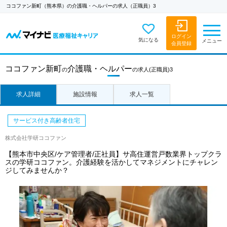
ココファン新町（熊本県）の介護職・ヘルパーの求人（正職員）3
ログイン
気になる
メニュー
会員登録
ココファン新町
介護職・ヘルパー
の
の求人
(正職員)3
求人詳細
施設情報
求人一覧
サービス付き高齢者住宅
株式会社学研ココファン
【熊本市中央区/ケア管理者/正社員】サ高住運営戸数業界トップクラ
スの学研ココファン。介護経験を活かしてマネジメントにチャレン
ジしてみませんか？