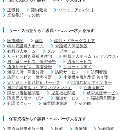
正職員
契約職員
パート・アルバイト
業務委託・その他
サービス形態から介護職・ヘルパー求人を探す
医療機関
歯科
調剤・ドラッグストア
特別養護老人ホーム
介護老人保健施設
有料老人ホーム
グループホーム
サービス付き高齢者住宅
軽費老人ホーム（ケアハウス）
居宅系サービス 障害分野
通所サービス
通所サービス 障害分野
ショートステイ
短期入所 障害分野
訪問サービス
訪問看護
訪問サービス 障害分野
小規模多機能型居宅介護
定期巡回・随時対応サービス
地域包括ケアセンター
居宅介護支援（ケアマネジメント）
介護医療院
障がい者福祉関連
児童福祉関連
就労支援サービス
障害児入所サービス
相談サービス
福祉用具関連
介護タクシー
保育関連施設
その他
保有資格から介護職・ヘルパー求人を探す
普通自動車免許一種
医師
看護師
准看護師