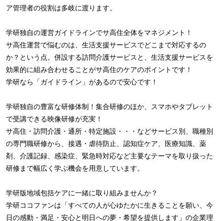
ア管理者の役割は多岐に渡ります。
学研独自の運営ガイドラインでサ高住全体をマネジメント！
サ高住運営で悩むのは、生活支援サービスでどこまで対応するの
か？という点。併設する訪問介護サービスと、生活支援サービスを
効果的に組み合わせることがサ高住のケアのポイントです！
学研なら「ガイドライン」があるので安心です！
学研独自の豊富な研修体制！集合研修のほか、スマホやタブレット
で受講できる映像研修が充実！
サ高住・訪問介護・通所・特定施設・・・などサービス別、職種別
の専門職研修から、接遇・虐待防止、認知症ケア、医療知識、薬
剤、介護記録、感染症、緊急時対応など主要なテーマを取り扱った
研修まで幅広く学ぶ機会を用意しています。
学研版地域包括ケアに一緒に取り組みませんか？
学研ココファンは「すべての人が心ゆたかに生きることを願い、今
日の感動・満足・安心と明日への夢・希望を提供します」の企業理