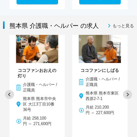
熊本県 介護職・ヘルパー の求人
もっと見る
ココファンおおえの
ココファンにしばる
灯り
介護職・ヘルパー /
介護職・ヘルパー /
正職員
正職員
熊本県 熊本市東区
熊本県 熊本市中央
西原2-7-1
区 大江3丁目10番
月給 210,200
36号
円 ～ 227,600円
月給 258,100
円 ～ 271,600円