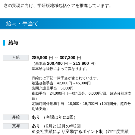
念の実現に向け、学研版地域包括ケアを推進しています。
給与・手当て
給与
月給
289,900
円 ～
307,300
円
200,400
213,600
（基本給
円 ～
円）
基本給は経験によって異なります。
月給には下記一律手当が含まれています。
処遇改善手当 42,000円～45,000円
訪問介護員手当 5,000円
夜勤手当 24,000円（一律4回分、6,000円/回、超過分別途支
給）
定額時間外勤務手当 18,500～19,700円（10時間分、超過分
別途支給）
昇給
あり
（考課は年に2回）
賞与
あり
（6月と12月の年2回
※会社実績により変動するポイント制（昨年度実績