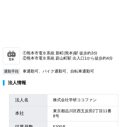
①熊本市電Ｂ系統 新町(熊本)駅 徒歩約3分
②熊本市電Ｂ系統 蔚山町駅 出入口1から徒歩約4分
電車
車通勤可、バイク通勤可、自転車通勤可
通勤手段
法人情報
法人名
株式会社学研ココファン
東京都品川区西五反田2丁目11番
本社
8号
従業員数
5200名