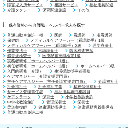
障害児入所サービス
相談サービス
福祉用具関連
介護タクシー
保育関連施設
その他
保有資格から介護職・ヘルパー求人を探す
普通自動車免許一種
医師
看護師
准看護師
保健師
メディカルケアワーカー（看護助手）1級
メディカルケアワーカー（看護助手）2級
理学療法士
作業療法士
言語聴覚士
臨床検査技師
超音波検査士
医療秘書技能検定1級
実務者研修（ホームヘルパー1級）
初任者研修（ホームヘルパー2級）
ホームヘルパー3級
入門的研修（介護）
生活援助従事者研修
ケアマネジャー（介護支援専門員）
主任ケアマネジャー（主任介護支援専門員）
介護福祉士
社会福祉士
社会福祉主事
精神保健福祉士
サービス管理責任者
福祉用具専門相談員
ケアクラーク
保育士
小学校教諭免許
中学校教諭免許
管理栄養士
栄養士
柔道整復師
健康運動指導士
健康運動実践指導者
普通自動車免許二種