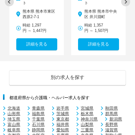
ト
ト
熊本県 熊本市東区
熊本県 熊本市中央
西原2-7-1
区 井川淵町
時給 1,297
時給 1,357
円 ～ 1,447円
円 ～ 1,507円
詳細を見る
詳細を見る
別の求人を探す
都道府県から介護職・ヘルパー求人を探す
北海道
青森県
岩手県
宮城県
秋田県
山形県
福島県
茨城県
栃木県
群馬県
埼玉県
千葉県
東京都
神奈川県
新潟県
富山県
石川県
福井県
山梨県
長野県
岐阜県
静岡県
愛知県
三重県
滋賀県