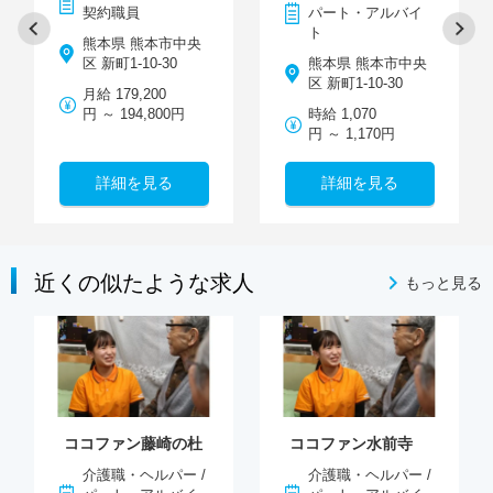
契約職員
パート・アルバイ
ト
熊本県 熊本市中央
区 新町1-10-30
熊本県 熊本市中央
区 新町1-10-30
月給 179,200
円 ～ 194,800円
時給 1,070
円 ～ 1,170円
詳細を見る
詳細を見る
近くの似たような求人
もっと見る
ココファン藤崎の杜
ココファン水前寺
介護職・ヘルパー /
介護職・ヘルパー /