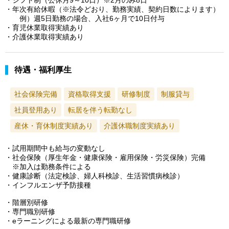
・年次有給休暇（※法令どおり、勤務実績、契約日数によります）
例）週5日勤務の場合、入社6ヶ月で10日付与
・育児休業取得実績あり
・介護休業取得実績あり
待遇・福利厚生
社会保険完備
資格取得支援
研修制度
制服貸与
社員登用あり
転居を伴う転勤なし
産休・育休制度実績あり
介護休職制度実績あり
・試用期間中も給与の変動なし
・社会保険（厚生年金・健康保険・雇用保険・労災保険）完備
※加入は勤務条件による
・健康診断（法定検診、婦人科検診、生活習慣病検診）
・インフルエンザ予防接種
・階層別研修
・専門職別研修
・eラーニングによる最新の専門職研修