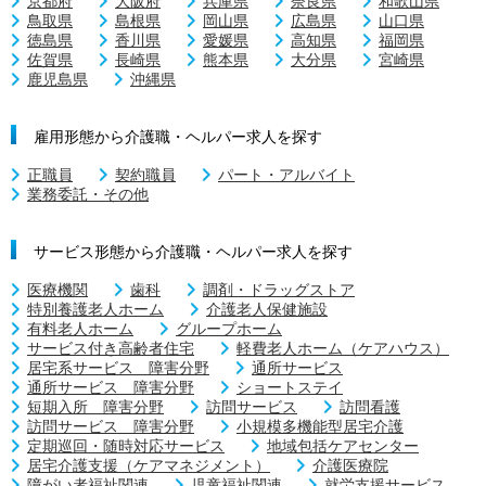
京都府
大阪府
兵庫県
奈良県
和歌山県
鳥取県
島根県
岡山県
広島県
山口県
徳島県
香川県
愛媛県
高知県
福岡県
佐賀県
長崎県
熊本県
大分県
宮崎県
鹿児島県
沖縄県
雇用形態から介護職・ヘルパー求人を探す
正職員
契約職員
パート・アルバイト
業務委託・その他
サービス形態から介護職・ヘルパー求人を探す
医療機関
歯科
調剤・ドラッグストア
特別養護老人ホーム
介護老人保健施設
有料老人ホーム
グループホーム
サービス付き高齢者住宅
軽費老人ホーム（ケアハウス）
居宅系サービス 障害分野
通所サービス
通所サービス 障害分野
ショートステイ
短期入所 障害分野
訪問サービス
訪問看護
訪問サービス 障害分野
小規模多機能型居宅介護
定期巡回・随時対応サービス
地域包括ケアセンター
居宅介護支援（ケアマネジメント）
介護医療院
障がい者福祉関連
児童福祉関連
就労支援サービス