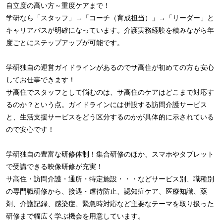
自立度の高い方～重度ケアまで！
学研なら「スタッフ」→「コーチ（育成担当）」→「リーダー」と
キャリアパスが明確になっています。介護実務経験を積みながら年
度ごとにステップアップが可能です。
学研独自の運営ガイドラインがあるのでサ高住が初めての方も安心
してお仕事できます！
サ高住でスタッフとして悩むのは、サ高住のケアはどこまで対応す
るのか？という点。ガイドラインには併設する訪問介護サービス
と、生活支援サービスをどう区分するのかが具体的に示されている
ので安心です！
学研独自の豊富な研修体制！集合研修のほか、スマホやタブレット
で受講できる映像研修が充実！
サ高住・訪問介護・通所・特定施設・・・などサービス別、職種別
の専門職研修から、接遇・虐待防止、認知症ケア、医療知識、薬
剤、介護記録、感染症、緊急時対応など主要なテーマを取り扱った
研修まで幅広く学ぶ機会を用意しています。