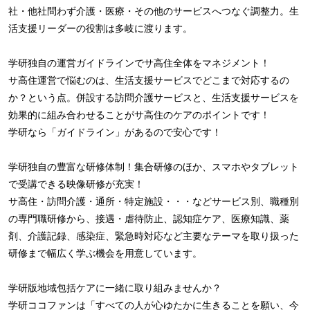
社・他社問わず介護・医療・その他のサービスへつなぐ調整力。生
活支援リーダーの役割は多岐に渡ります。
学研独自の運営ガイドラインでサ高住全体をマネジメント！
サ高住運営で悩むのは、生活支援サービスでどこまで対応するの
か？という点。併設する訪問介護サービスと、生活支援サービスを
効果的に組み合わせることがサ高住のケアのポイントです！
学研なら「ガイドライン」があるので安心です！
学研独自の豊富な研修体制！集合研修のほか、スマホやタブレット
で受講できる映像研修が充実！
サ高住・訪問介護・通所・特定施設・・・などサービス別、職種別
の専門職研修から、接遇・虐待防止、認知症ケア、医療知識、薬
剤、介護記録、感染症、緊急時対応など主要なテーマを取り扱った
研修まで幅広く学ぶ機会を用意しています。
学研版地域包括ケアに一緒に取り組みませんか？
学研ココファンは「すべての人が心ゆたかに生きることを願い、今