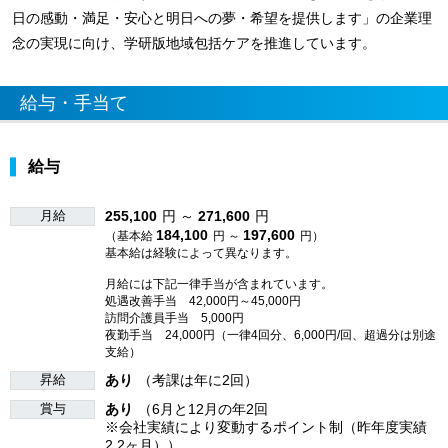
日の感動・満足・安心と明日への夢・希望を提供します」の企業理
念の実現に向け、学研版地域包括ケアを推進しています。
給与・手当て
給与
月給
255,100
円 ～
271,600
円
184,100
197,600
（基本給
円 ～
円）
基本給は経験によって異なります。
月給には下記一律手当が含まれています。
処遇改善手当 42,000円～45,000円
訪問介護員手当 5,000円
夜勤手当 24,000円（一律4回分、6,000円/回、超過分は別途
支給）
昇給
あり
（考課は年に2回）
賞与
あり
（6月と12月の年2回
※会社実績により変動するポイント制（昨年度実績
2.2ヶ月））