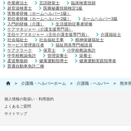
作業療法士
言語聴覚士
臨床検査技師
超音波検査士
医療秘書技能検定1級
実務者研修（ホームヘルパー1級）
初任者研修（ホームヘルパー2級）
ホームヘルパー3級
入門的研修（介護）
生活援助従事者研修
ケアマネジャー（介護支援専門員）
主任ケアマネジャー（主任介護支援専門員）
介護福祉士
社会福祉士
社会福祉主事
精神保健福祉士
サービス管理責任者
福祉用具専門相談員
ケアクラーク
保育士
小学校教諭免許
中学校教諭免許
管理栄養士
栄養士
柔道整復師
健康運動指導士
健康運動実践指導者
普通自動車免許二種
>
介護職・ヘルパーホーム
>
介護職・ヘルパー
>
熊本
個人情報の取扱い・利用規約
よくあるご質問
サイトマップ