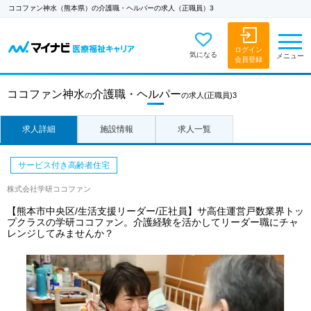
ココファン神水（熊本県）の介護職・ヘルパーの求人（正職員）3
ログイン
気になる
メニュー
会員登録
ココファン神水
介護職・ヘルパー
の
の求人
(正職員)3
求人詳細
施設情報
求人一覧
サービス付き高齢者住宅
株式会社学研ココファン
【熊本市中央区/生活支援リーダー/正社員】サ高住運営戸数業界トッ
プクラスの学研ココファン。介護経験を活かしてリーダー職にチャ
レンジしてみませんか？