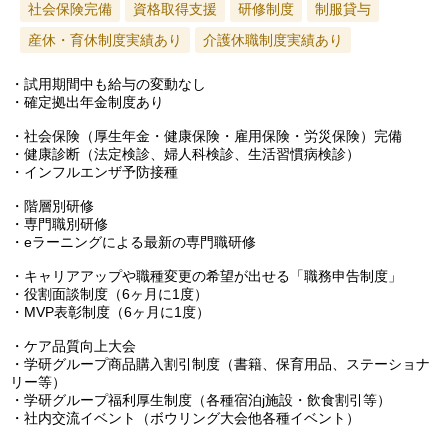
社会保険完備
資格取得支援
研修制度
制服貸与
産休・育休制度実績あり
介護休職制度実績あり
・試用期間中も給与の変動なし
・確定拠出年金制度あり
・社会保険（厚生年金・健康保険・雇用保険・労災保険）完備
・健康診断（法定検診、婦人科検診、生活習慣病検診）
・インフルエンザ予防接種
・階層別研修
・専門職別研修
・eラーニングによる最新の専門職研修
・キャリアアップや職種変更の希望が出せる「職務申告制度」
・役割面談制度（6ヶ月に1度）
・MVP表彰制度（6ヶ月に1度）
・ケア品質向上大会
・学研グループ商品購入割引制度（書籍、保育用品、ステーショナ
リー等）
・学研グループ福利厚生制度（各種宿泊j施設・飲食割引等）
・社内交流イベント（ボウリング大会他各種イベント）