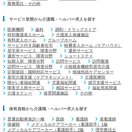
業務委託・その他
サービス形態から介護職・ヘルパー求人を探す
医療機関
歯科
調剤・ドラッグストア
特別養護老人ホーム
介護老人保健施設
有料老人ホーム
グループホーム
サービス付き高齢者住宅
軽費老人ホーム（ケアハウス）
居宅系サービス 障害分野
通所サービス
通所サービス 障害分野
ショートステイ
短期入所 障害分野
訪問サービス
訪問看護
訪問サービス 障害分野
小規模多機能型居宅介護
定期巡回・随時対応サービス
地域包括ケアセンター
居宅介護支援（ケアマネジメント）
介護医療院
障がい者福祉関連
児童福祉関連
就労支援サービス
障害児入所サービス
相談サービス
福祉用具関連
介護タクシー
保育関連施設
その他
保有資格から介護職・ヘルパー求人を探す
普通自動車免許一種
医師
看護師
准看護師
保健師
メディカルケアワーカー（看護助手）1級
メディカルケアワーカー（看護助手）2級
理学療法士