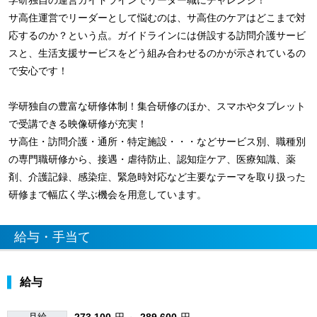
サ高住運営でリーダーとして悩むのは、サ高住のケアはどこまで対
応するのか？という点。ガイドラインには併設する訪問介護サービ
スと、生活支援サービスをどう組み合わせるのかが示されているの
で安心です！
学研独自の豊富な研修体制！集合研修のほか、スマホやタブレット
で受講できる映像研修が充実！
サ高住・訪問介護・通所・特定施設・・・などサービス別、職種別
の専門職研修から、接遇・虐待防止、認知症ケア、医療知識、薬
剤、介護記録、感染症、緊急時対応など主要なテーマを取り扱った
研修まで幅広く学ぶ機会を用意しています。
給与・手当て
給与
月給
273,100
円 ～
289,600
円