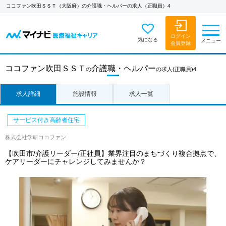
ココファン吹田ＳＳＴ（大阪府）の介護職・ヘルパーの求人（正職員）4
ログイン
気になる
メニュー
会員登録
ココファン吹田ＳＳＴ
介護職・ヘルパー
の
の求人
(正職員)4
求人詳細
施設情報
求人一覧
サービス付き高齢者住宅
株式会社学研ココファン
【吹田市/介護リーダー/正社員】業界注目のまちづくり複合拠点で、
ケアリーダーにチャレンジしてみませんか？