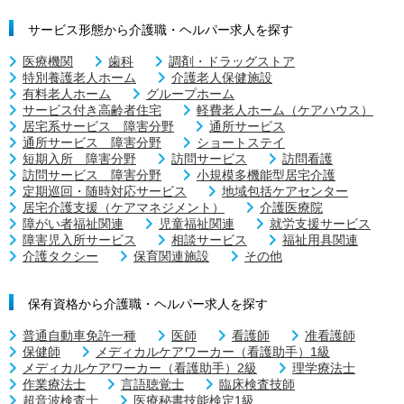
サービス形態から介護職・ヘルパー求人を探す
医療機関
歯科
調剤・ドラッグストア
特別養護老人ホーム
介護老人保健施設
有料老人ホーム
グループホーム
サービス付き高齢者住宅
軽費老人ホーム（ケアハウス）
居宅系サービス 障害分野
通所サービス
通所サービス 障害分野
ショートステイ
短期入所 障害分野
訪問サービス
訪問看護
訪問サービス 障害分野
小規模多機能型居宅介護
定期巡回・随時対応サービス
地域包括ケアセンター
居宅介護支援（ケアマネジメント）
介護医療院
障がい者福祉関連
児童福祉関連
就労支援サービス
障害児入所サービス
相談サービス
福祉用具関連
介護タクシー
保育関連施設
その他
保有資格から介護職・ヘルパー求人を探す
普通自動車免許一種
医師
看護師
准看護師
保健師
メディカルケアワーカー（看護助手）1級
メディカルケアワーカー（看護助手）2級
理学療法士
作業療法士
言語聴覚士
臨床検査技師
超音波検査士
医療秘書技能検定1級