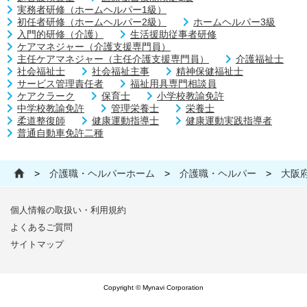
実務者研修（ホームヘルパー1級）
初任者研修（ホームヘルパー2級）
ホームヘルパー3級
入門的研修（介護）
生活援助従事者研修
ケアマネジャー（介護支援専門員）
主任ケアマネジャー（主任介護支援専門員）
介護福祉士
社会福祉士
社会福祉主事
精神保健福祉士
サービス管理責任者
福祉用具専門相談員
ケアクラーク
保育士
小学校教諭免許
中学校教諭免許
管理栄養士
栄養士
柔道整復師
健康運動指導士
健康運動実践指導者
普通自動車免許二種
>
介護職・ヘルパーホーム
>
介護職・ヘルパー
>
大阪
個人情報の取扱い・利用規約
よくあるご質問
サイトマップ
Copyright © Mynavi Corporation