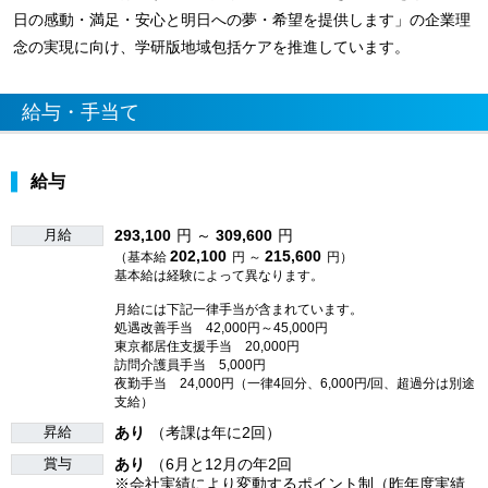
日の感動・満足・安心と明日への夢・希望を提供します」の企業理
念の実現に向け、学研版地域包括ケアを推進しています。
給与・手当て
給与
月給
293,100
円 ～
309,600
円
202,100
215,600
（基本給
円 ～
円）
基本給は経験によって異なります。
月給には下記一律手当が含まれています。
処遇改善手当 42,000円～45,000円
東京都居住支援手当 20,000円
訪問介護員手当 5,000円
夜勤手当 24,000円（一律4回分、6,000円/回、超過分は別途
支給）
昇給
あり
（考課は年に2回）
賞与
あり
（6月と12月の年2回
※会社実績により変動するポイント制（昨年度実績