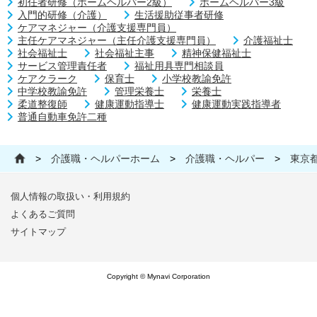
初任者研修（ホームヘルパー2級）
ホームヘルパー3級
入門的研修（介護）
生活援助従事者研修
ケアマネジャー（介護支援専門員）
主任ケアマネジャー（主任介護支援専門員）
介護福祉士
社会福祉士
社会福祉主事
精神保健福祉士
サービス管理責任者
福祉用具専門相談員
ケアクラーク
保育士
小学校教諭免許
中学校教諭免許
管理栄養士
栄養士
柔道整復師
健康運動指導士
健康運動実践指導者
普通自動車免許二種
>
介護職・ヘルパーホーム
>
介護職・ヘルパー
>
東京
個人情報の取扱い・利用規約
よくあるご質問
サイトマップ
Copyright © Mynavi Corporation