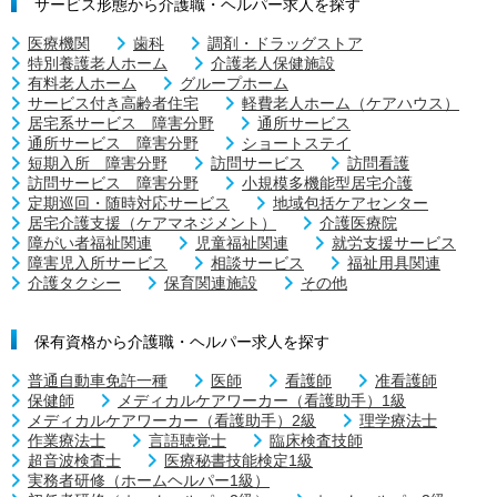
サービス形態から介護職・ヘルパー求人を探す
医療機関
歯科
調剤・ドラッグストア
特別養護老人ホーム
介護老人保健施設
有料老人ホーム
グループホーム
サービス付き高齢者住宅
軽費老人ホーム（ケアハウス）
居宅系サービス 障害分野
通所サービス
通所サービス 障害分野
ショートステイ
短期入所 障害分野
訪問サービス
訪問看護
訪問サービス 障害分野
小規模多機能型居宅介護
定期巡回・随時対応サービス
地域包括ケアセンター
居宅介護支援（ケアマネジメント）
介護医療院
障がい者福祉関連
児童福祉関連
就労支援サービス
障害児入所サービス
相談サービス
福祉用具関連
介護タクシー
保育関連施設
その他
保有資格から介護職・ヘルパー求人を探す
普通自動車免許一種
医師
看護師
准看護師
保健師
メディカルケアワーカー（看護助手）1級
メディカルケアワーカー（看護助手）2級
理学療法士
作業療法士
言語聴覚士
臨床検査技師
超音波検査士
医療秘書技能検定1級
実務者研修（ホームヘルパー1級）