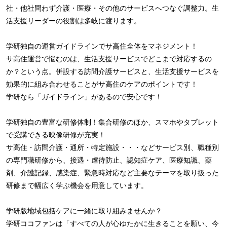
社・他社問わず介護・医療・その他のサービスへつなぐ調整力。生
活支援リーダーの役割は多岐に渡ります。
学研独自の運営ガイドラインでサ高住全体をマネジメント！
サ高住運営で悩むのは、生活支援サービスでどこまで対応するの
か？という点。併設する訪問介護サービスと、生活支援サービスを
効果的に組み合わせることがサ高住のケアのポイントです！
学研なら「ガイドライン」があるので安心です！
学研独自の豊富な研修体制！集合研修のほか、スマホやタブレット
で受講できる映像研修が充実！
サ高住・訪問介護・通所・特定施設・・・などサービス別、職種別
の専門職研修から、接遇・虐待防止、認知症ケア、医療知識、薬
剤、介護記録、感染症、緊急時対応など主要なテーマを取り扱った
研修まで幅広く学ぶ機会を用意しています。
学研版地域包括ケアに一緒に取り組みませんか？
学研ココファンは「すべての人が心ゆたかに生きることを願い、今