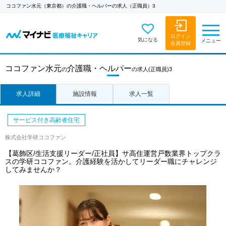
ココファン水元（東京都）の介護職・ヘルパーの求人（正職員）3
ログイン
気になる
メニュー
会員登録
ココファン水元
介護職・ヘルパー
の
の求人
(正職員)3
求人詳細
施設情報
求人一覧
サービス付き高齢者住宅
株式会社学研ココファン
【葛飾区/生活支援リーダー/正社員】サ高住運営戸数業界トップクラ
スの学研ココファン。介護経験を活かしてリーダー職にチャレンジ
してみませんか？