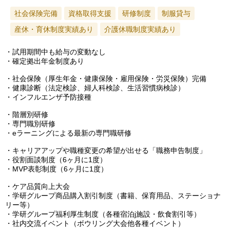
社会保険完備
資格取得支援
研修制度
制服貸与
産休・育休制度実績あり
介護休職制度実績あり
・試用期間中も給与の変動なし
・確定拠出年金制度あり
・社会保険（厚生年金・健康保険・雇用保険・労災保険）完備
・健康診断（法定検診、婦人科検診、生活習慣病検診）
・インフルエンザ予防接種
・階層別研修
・専門職別研修
・eラーニングによる最新の専門職研修
・キャリアアップや職種変更の希望が出せる「職務申告制度」
・役割面談制度（6ヶ月に1度）
・MVP表彰制度（6ヶ月に1度）
・ケア品質向上大会
・学研グループ商品購入割引制度（書籍、保育用品、ステーショナ
リー等）
・学研グループ福利厚生制度（各種宿泊j施設・飲食割引等）
・社内交流イベント（ボウリング大会他各種イベント）