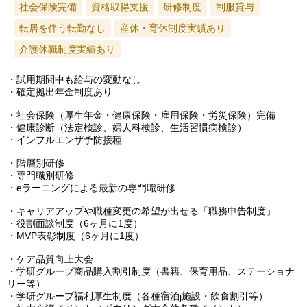
社会保険完備
資格取得支援
研修制度
制服貸与
転居を伴う転勤なし
産休・育休制度実績あり
介護休職制度実績あり
・試用期間中も給与の変動なし
・確定拠出年金制度あり
・社会保険（厚生年金・健康保険・雇用保険・労災保険）完備
・健康診断（法定検診、婦人科検診、生活習慣病検診）
・インフルエンザ予防接種
・階層別研修
・専門職別研修
・eラーニングによる最新の専門職研修
・キャリアアップや職種変更の希望が出せる「職務申告制度」
・役割面談制度（6ヶ月に1度）
・MVP表彰制度（6ヶ月に1度）
・ケア品質向上大会
・学研グループ商品購入割引制度（書籍、保育用品、ステーショナ
リー等）
・学研グループ福利厚生制度（各種宿泊j施設・飲食割引等）