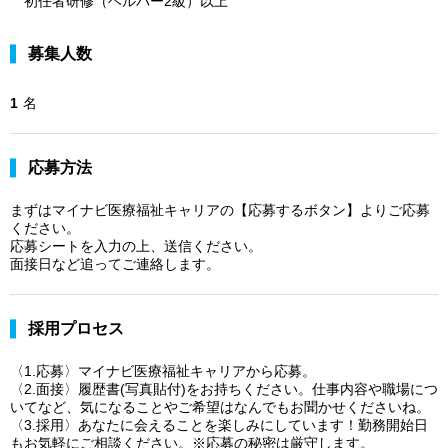
初任者研修（ヘルパー2級）以上
募集人数
1
名
応募方法
まずはマイナビ医療福祉キャリアの【応募するボタン】よりご応募
ください。
応募シートを入力の上、送信ください。
面接日など追ってご連絡します。
採用プロセス
〈1.応募〉マイナビ医療福祉キャリアから応募。
〈2.面接〉履歴書(写真貼付)をお持ちください。仕事内容や職場につ
いてなど、気になることやご希望はなんでもお聞かせくださいね。
〈3.採用〉あなたに会えることを楽しみにしています！勤務開始日
もお気軽にご相談ください。※応募の秘密は厳守します。