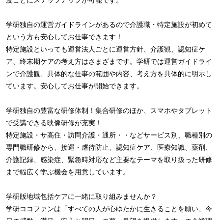
学研独自の運営ガイドラインがあるので介護職・特定施設が初めて
という方も安心してお仕事できます！
特定施設といっても運営法人ごとに運営方針、介護観、認知症ケ
ア、終末期ケアの考え方はさまざまです。学研では運営ガイドライ
ンで介護観、具体的な仕事の範囲や内容、考え方を具体的に明示し
ています。安心してお仕事が開始できます。
学研独自の豊富な研修体制！集合研修のほか、スマホやタブレット
で受講できる映像研修が充実！
特定施設・サ高住・訪問介護・通所・・などサービス別、職種別の
専門職研修から、接遇・虐待防止、認知症ケア、医療知識、薬剤、
介護記録、感染症、緊急時対応など主要なテーマを取り扱った研修
まで幅広く学ぶ機会を用意しています。
学研版地域包括ケアに一緒に取り組みませんか？
学研ココファンは「すべての人が心ゆたかに生きることを願い、今