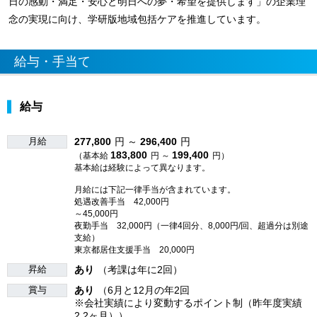
日の感動・満足・安心と明日への夢・希望を提供します」の企業理
念の実現に向け、学研版地域包括ケアを推進しています。
給与・手当て
給与
月給
277,800
円 ～
296,400
円
183,800
199,400
（基本給
円 ～
円）
基本給は経験によって異なります。
月給には下記一律手当が含まれています。
処遇改善手当 42,000円
～45,000円
夜勤手当 32,000円（一律4回分、8,000円/回、超過分は別途
支給）
東京都居住支援手当 20,000円
昇給
あり
（考課は年に2回）
賞与
あり
（6月と12月の年2回
※会社実績により変動するポイント制（昨年度実績
2.2ヶ月））