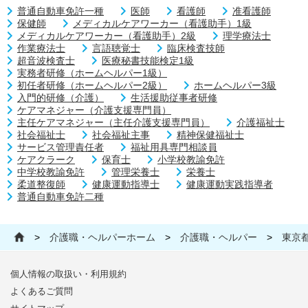
普通自動車免許一種
医師
看護師
准看護師
保健師
メディカルケアワーカー（看護助手）1級
メディカルケアワーカー（看護助手）2級
理学療法士
作業療法士
言語聴覚士
臨床検査技師
超音波検査士
医療秘書技能検定1級
実務者研修（ホームヘルパー1級）
初任者研修（ホームヘルパー2級）
ホームヘルパー3級
入門的研修（介護）
生活援助従事者研修
ケアマネジャー（介護支援専門員）
主任ケアマネジャー（主任介護支援専門員）
介護福祉士
社会福祉士
社会福祉主事
精神保健福祉士
サービス管理責任者
福祉用具専門相談員
ケアクラーク
保育士
小学校教諭免許
中学校教諭免許
管理栄養士
栄養士
柔道整復師
健康運動指導士
健康運動実践指導者
普通自動車免許二種
>
介護職・ヘルパーホーム
>
介護職・ヘルパー
>
東京
個人情報の取扱い・利用規約
よくあるご質問