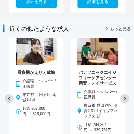
詳細を見る
詳細を見る
近くの似たような求人
もっと見る
看多機かえりえ成城
パナソニックエイジ
フリーケアセンター
介護職・ヘルパー /
用賀・デイサービス
正職員
介護職・ヘルパー /
東京都 世田谷区 成
正職員
城1-1-9
東京都 世田谷区 用
月給 267,000
賀2-31-7イイダアネ
円 ～ 316,000円
ックスI1F
月給 284,204
円 ～ 339,761円