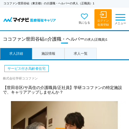
ココファン世田谷砧（東京都）の介護職・ヘルパーの求人（正職員）1
ログイン
気になる
メニュー
会員登録
ココファン世田谷砧
介護職・ヘルパー
の
の求人
(正職員)1
求人詳細
施設情報
求人一覧
サービス付き高齢者住宅
株式会社学研ココファン
【世田谷区/サ高住の介護職員/正社員】学研ココファンの特定施設
で、キャリアアップしませんか？