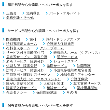
雇用形態から介護職・ヘルパー求人を探す
正職員
契約職員
パート・アルバイト
業務委託・その他
サービス形態から介護職・ヘルパー求人を探す
医療機関
歯科
調剤・ドラッグストア
特別養護老人ホーム
介護老人保健施設
有料老人ホーム
グループホーム
サービス付き高齢者住宅
軽費老人ホーム（ケアハウス）
居宅系サービス 障害分野
通所サービス
通所サービス 障害分野
ショートステイ
短期入所 障害分野
訪問サービス
訪問看護
訪問サービス 障害分野
小規模多機能型居宅介護
定期巡回・随時対応サービス
地域包括ケアセンター
居宅介護支援（ケアマネジメント）
介護医療院
障がい者福祉関連
児童福祉関連
就労支援サービス
障害児入所サービス
相談サービス
福祉用具関連
介護タクシー
保育関連施設
その他
保有資格から介護職・ヘルパー求人を探す