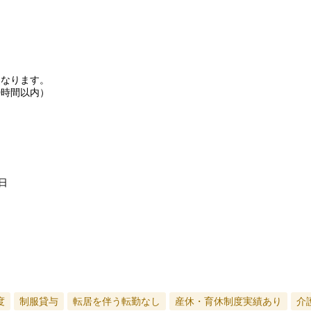
となります。
0時間以内）
日
度
制服貸与
転居を伴う転勤なし
産休・育休制度実績あり
介