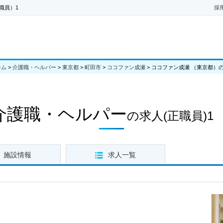
職員）1
採
ーム
>
介護職・ヘルパー
>
東京都
>
町田市
>
ココファン成瀬
>
ココファン成瀬 （東京都）
介護職・ヘルパー
の求人
(正職員)1
施設情報
求人一覧