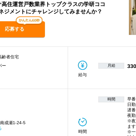
】サ高住運営戸数業界トップクラスの学研ココ
ネジメントにチャレンジしてみませんか？
応募する
高齢者住宅
月給
330
パー
給与
早番
時間
日勤
遅番
夜勤
※夜
南成瀬1-24-5
ます
る
時間
※一