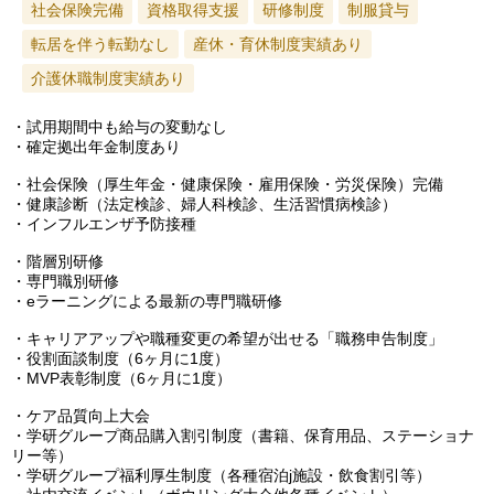
社会保険完備
資格取得支援
研修制度
制服貸与
転居を伴う転勤なし
産休・育休制度実績あり
介護休職制度実績あり
・試用期間中も給与の変動なし
・確定拠出年金制度あり
・社会保険（厚生年金・健康保険・雇用保険・労災保険）完備
・健康診断（法定検診、婦人科検診、生活習慣病検診）
・インフルエンザ予防接種
・階層別研修
・専門職別研修
・eラーニングによる最新の専門職研修
・キャリアアップや職種変更の希望が出せる「職務申告制度」
・役割面談制度（6ヶ月に1度）
・MVP表彰制度（6ヶ月に1度）
・ケア品質向上大会
・学研グループ商品購入割引制度（書籍、保育用品、ステーショナ
リー等）
・学研グループ福利厚生制度（各種宿泊j施設・飲食割引等）