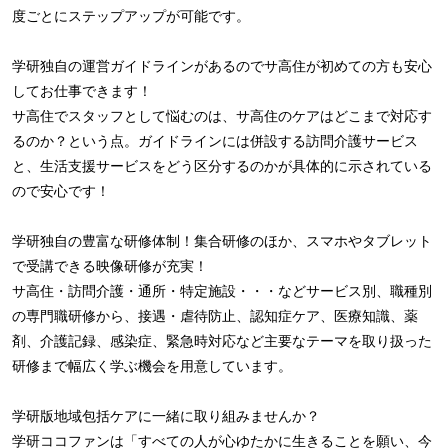
度ごとにステップアップが可能です。
学研独自の運営ガイドラインがあるのでサ高住が初めての方も安心
してお仕事できます！
サ高住でスタッフとして悩むのは、サ高住のケアはどこまで対応す
るのか？という点。ガイドラインには併設する訪問介護サービス
と、生活支援サービスをどう区分するのかが具体的に示されている
ので安心です！
学研独自の豊富な研修体制！集合研修のほか、スマホやタブレット
で受講できる映像研修が充実！
サ高住・訪問介護・通所・特定施設・・・などサービス別、職種別
の専門職研修から、接遇・虐待防止、認知症ケア、医療知識、薬
剤、介護記録、感染症、緊急時対応など主要なテーマを取り扱った
研修まで幅広く学ぶ機会を用意しています。
学研版地域包括ケアに一緒に取り組みませんか？
学研ココファンは「すべての人が心ゆたかに生きることを願い、今