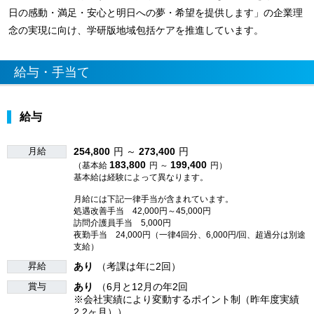
日の感動・満足・安心と明日への夢・希望を提供します」の企業理
念の実現に向け、学研版地域包括ケアを推進しています。
給与・手当て
給与
月給
254,800
円 ～
273,400
円
183,800
199,400
（基本給
円 ～
円）
基本給は経験によって異なります。
月給には下記一律手当が含まれています。
処遇改善手当 42,000円～45,000円
訪問介護員手当 5,000円
夜勤手当 24,000円（一律4回分、6,000円/回、超過分は別途
支給）
昇給
あり
（考課は年に2回）
賞与
あり
（6月と12月の年2回
※会社実績により変動するポイント制（昨年度実績
2.2ヶ月））