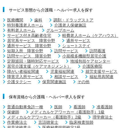
サービス形態から介護職・ヘルパー求人を探す
医療機関
歯科
調剤・ドラッグストア
特別養護老人ホーム
介護老人保健施設
有料老人ホーム
グループホーム
サービス付き高齢者住宅
軽費老人ホーム（ケアハウス）
居宅系サービス 障害分野
通所サービス
通所サービス 障害分野
ショートステイ
短期入所 障害分野
訪問サービス
訪問看護
訪問サービス 障害分野
小規模多機能型居宅介護
定期巡回・随時対応サービス
地域包括ケアセンター
居宅介護支援（ケアマネジメント）
介護医療院
障がい者福祉関連
児童福祉関連
就労支援サービス
障害児入所サービス
相談サービス
福祉用具関連
介護タクシー
保育関連施設
その他
保有資格から介護職・ヘルパー求人を探す
普通自動車免許一種
医師
看護師
准看護師
保健師
メディカルケアワーカー（看護助手）1級
メディカルケアワーカー（看護助手）2級
理学療法士
作業療法士
言語聴覚士
臨床検査技師
超音波検査士
医療秘書技能検定1級