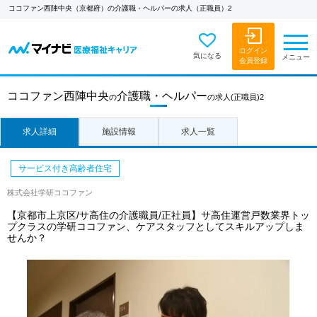
ココファン西陣中央（京都府）の介護職・ヘルパーの求人（正職員）2
ログイン
気になる
メニュー
会員登録
ココファン西陣中央
介護職・ヘルパー
の
の求人
(正職員)2
求人詳細
施設情報
求人一覧
サービス付き高齢者住宅
株式会社学研ココファン
【京都市上京区/サ高住の介護職員/正社員】サ高住運営戸数業界トッ
プクラスの学研ココファン、ケアスタッフとしてスキルアップしま
せんか？