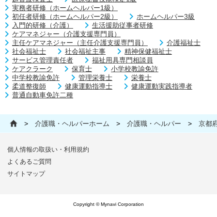
実務者研修（ホームヘルパー1級）
初任者研修（ホームヘルパー2級）
ホームヘルパー3級
入門的研修（介護）
生活援助従事者研修
ケアマネジャー（介護支援専門員）
主任ケアマネジャー（主任介護支援専門員）
介護福祉士
社会福祉士
社会福祉主事
精神保健福祉士
サービス管理責任者
福祉用具専門相談員
ケアクラーク
保育士
小学校教諭免許
中学校教諭免許
管理栄養士
栄養士
柔道整復師
健康運動指導士
健康運動実践指導者
普通自動車免許二種
>
介護職・ヘルパーホーム
>
介護職・ヘルパー
>
京都
個人情報の取扱い・利用規約
よくあるご質問
サイトマップ
Copyright © Mynavi Corporation