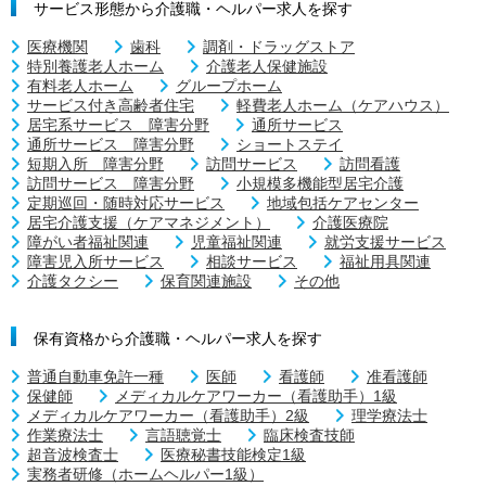
サービス形態から介護職・ヘルパー求人を探す
医療機関
歯科
調剤・ドラッグストア
特別養護老人ホーム
介護老人保健施設
有料老人ホーム
グループホーム
サービス付き高齢者住宅
軽費老人ホーム（ケアハウス）
居宅系サービス 障害分野
通所サービス
通所サービス 障害分野
ショートステイ
短期入所 障害分野
訪問サービス
訪問看護
訪問サービス 障害分野
小規模多機能型居宅介護
定期巡回・随時対応サービス
地域包括ケアセンター
居宅介護支援（ケアマネジメント）
介護医療院
障がい者福祉関連
児童福祉関連
就労支援サービス
障害児入所サービス
相談サービス
福祉用具関連
介護タクシー
保育関連施設
その他
保有資格から介護職・ヘルパー求人を探す
普通自動車免許一種
医師
看護師
准看護師
保健師
メディカルケアワーカー（看護助手）1級
メディカルケアワーカー（看護助手）2級
理学療法士
作業療法士
言語聴覚士
臨床検査技師
超音波検査士
医療秘書技能検定1級
実務者研修（ホームヘルパー1級）