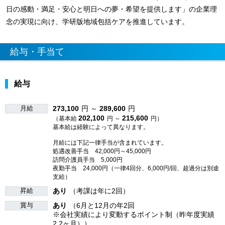
日の感動・満足・安心と明日への夢・希望を提供します」の企業理
念の実現に向け、学研版地域包括ケアを推進しています。
給与・手当て
給与
月給
273,100
円 ～
289,600
円
202,100
215,600
（基本給
円 ～
円）
基本給は経験によって異なります。
月給には下記一律手当が含まれています。
処遇改善手当 42,000円～45,000円
訪問介護員手当 5,000円
夜勤手当 24,000円（一律4回分、6,000円/回、超過分は別途
支給）
昇給
あり
（考課は年に2回）
賞与
あり
（6月と12月の年2回
※会社実績により変動するポイント制（昨年度実績
2.2ヶ月））