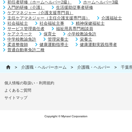
初任者研修（ホームヘルパー2級）
ホームヘルパー3級
入門的研修（介護）
生活援助従事者研修
ケアマネジャー（介護支援専門員）
主任ケアマネジャー（主任介護支援専門員）
介護福祉士
社会福祉士
社会福祉主事
精神保健福祉士
サービス管理責任者
福祉用具専門相談員
ケアクラーク
保育士
小学校教諭免許
中学校教諭免許
管理栄養士
栄養士
柔道整復師
健康運動指導士
健康運動実践指導者
普通自動車免許二種
>
介護職・ヘルパーホーム
>
介護職・ヘルパー
>
千葉
個人情報の取扱い・利用規約
よくあるご質問
サイトマップ
Copyright © Mynavi Corporation