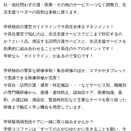
社・他社問わず介護・医療・その他のサービスへつなぐ調整力。生
活支援リーダーの役割は多岐に渡ります。
学研独自の運営ガイドラインでサ高住全体をマネジメント！
サ高住運営で悩むのは、生活支援サービスでどこまで対応するの
か？という点。併設する訪問介護サービスと、生活支援サービスを
効果的に組み合わせることがサ高住のケアのポイントです！
学研なら「ガイドライン」があるので安心です！
学研独自の豊富な研修体制！集合研修のほか、スマホやタブレット
で受講できる映像研修が充実！
サ高住・訪問介護・通所・特定施設・・・などサービス別、職種別
の専門職研修から、接遇・虐待防止、認知症ケア、医療知識、薬
剤、介護記録、感染症、緊急時対応など主要なテーマを取り扱った
研修まで幅広く学ぶ機会を用意しています。
学研版地域包括ケアに一緒に取り組みませんか？
学研ココファンは「すべての人が心ゆたかに生きることを願い、今