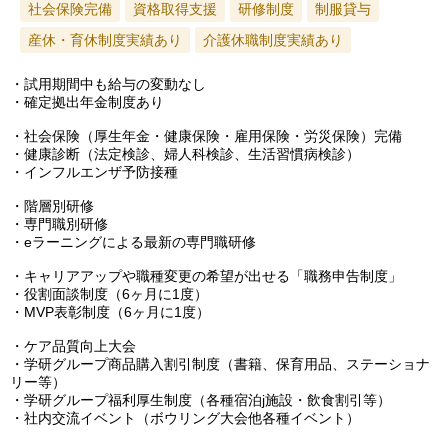
社会保険完備
資格取得支援
研修制度
制服貸与
産休・育休制度実績あり
介護休職制度実績あり
・試用期間中も給与の変動なし
・確定拠出年金制度あり
・社会保険（厚生年金・健康保険・雇用保険・労災保険）完備
・健康診断（法定検診、婦人科検診、生活習慣病検診）
・インフルエンザ予防接種
・階層別研修
・専門職別研修
・eラーニングによる最新の専門職研修
・キャリアアップや職種変更の希望が出せる「職務申告制度」
・役割面談制度（6ヶ月に1度）
・MVP表彰制度（6ヶ月に1度）
・ケア品質向上大会
・学研グループ商品購入割引制度（書籍、保育用品、ステーショナ
リー等）
・学研グループ福利厚生制度（各種宿泊j施設・飲食割引等）
・社内交流イベント（ボウリング大会他各種イベント）