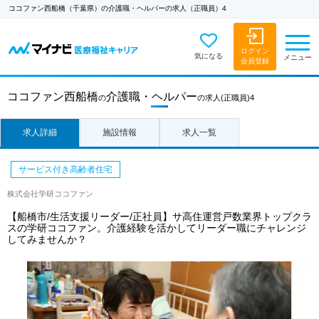
ココファン西船橋（千葉県）の介護職・ヘルパーの求人（正職員）4
ログイン
気になる
メニュー
会員登録
ココファン西船橋
介護職・ヘルパー
の
の求人
(正職員)4
求人詳細
施設情報
求人一覧
サービス付き高齢者住宅
株式会社学研ココファン
【船橋市/生活支援リーダー/正社員】サ高住運営戸数業界トップクラ
スの学研ココファン。介護経験を活かしてリーダー職にチャレンジ
してみませんか？