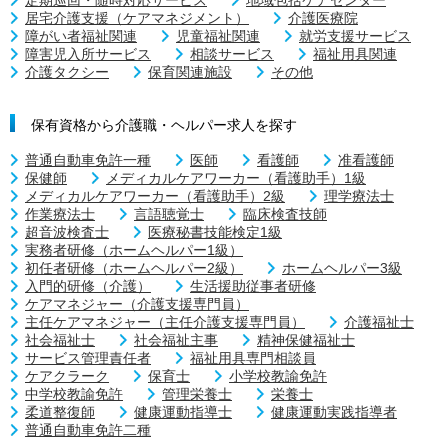
居宅介護支援（ケアマネジメント）
介護医療院
障がい者福祉関連
児童福祉関連
就労支援サービス
障害児入所サービス
相談サービス
福祉用具関連
介護タクシー
保育関連施設
その他
保有資格から介護職・ヘルパー求人を探す
普通自動車免許一種
医師
看護師
准看護師
保健師
メディカルケアワーカー（看護助手）1級
メディカルケアワーカー（看護助手）2級
理学療法士
作業療法士
言語聴覚士
臨床検査技師
超音波検査士
医療秘書技能検定1級
実務者研修（ホームヘルパー1級）
初任者研修（ホームヘルパー2級）
ホームヘルパー3級
入門的研修（介護）
生活援助従事者研修
ケアマネジャー（介護支援専門員）
主任ケアマネジャー（主任介護支援専門員）
介護福祉士
社会福祉士
社会福祉主事
精神保健福祉士
サービス管理責任者
福祉用具専門相談員
ケアクラーク
保育士
小学校教諭免許
中学校教諭免許
管理栄養士
栄養士
柔道整復師
健康運動指導士
健康運動実践指導者
普通自動車免許二種