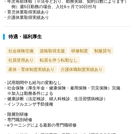
・年次有給休暇（※法令どおり、勤務実績、契約日数によります）
例）週5日勤務の場合、入社6ヶ月で10日付与
・育児休業取得実績あり
・介護休業取得実績あり
待遇・福利厚生
社会保険完備
資格取得支援
研修制度
制服貸与
社員登用あり
転居を伴う転勤なし
産休・育休制度実績あり
介護休職制度実績あり
・試用期間中も給与の変動なし
・社会保険（厚生年金・健康保険・雇用保険・労災保険）完備
※加入は勤務条件による
・健康診断（法定検診、婦人科検診、生活習慣病検診）
・インフルエンザ予防接種
・階層別研修
・専門職別研修
・eラーニングによる最新の専門職研修