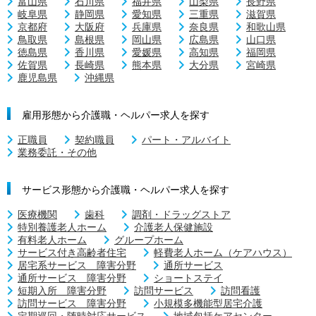
富山県
石川県
福井県
山梨県
長野県
岐阜県
静岡県
愛知県
三重県
滋賀県
京都府
大阪府
兵庫県
奈良県
和歌山県
鳥取県
島根県
岡山県
広島県
山口県
徳島県
香川県
愛媛県
高知県
福岡県
佐賀県
長崎県
熊本県
大分県
宮崎県
鹿児島県
沖縄県
雇用形態から介護職・ヘルパー求人を探す
正職員
契約職員
パート・アルバイト
業務委託・その他
サービス形態から介護職・ヘルパー求人を探す
医療機関
歯科
調剤・ドラッグストア
特別養護老人ホーム
介護老人保健施設
有料老人ホーム
グループホーム
サービス付き高齢者住宅
軽費老人ホーム（ケアハウス）
居宅系サービス 障害分野
通所サービス
通所サービス 障害分野
ショートステイ
短期入所 障害分野
訪問サービス
訪問看護
訪問サービス 障害分野
小規模多機能型居宅介護
定期巡回・随時対応サービス
地域包括ケアセンター