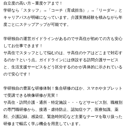
自立度の高い方～重度ケアまで！
学研なら「スタッフ」→「コーチ（育成担当）」→「リーダー」と
キャリアパスが明確になっています。介護実務経験を積みながら年
度ごとにステップアップが可能です。
学研独自の運営ガイドラインがあるのでサ高住が初めての方も安心
してお仕事できます！
サ高住でスタッフとして悩むのは、サ高住のケアはどこまで対応す
るのか？という点。ガイドラインには併設する訪問介護サービス
と、生活支援サービスをどう区分するのかが具体的に示されている
ので安心です！
学研独自の豊富な研修体制！集合研修のほか、スマホやタブレット
で受講できる映像研修が充実！
サ高住・訪問介護・通所・特定施設・・・などサービス別、職種別
の専門職研修から、接遇・虐待防止、認知症ケア、医療知識、薬
剤、介護記録、感染症、緊急時対応など主要なテーマを取り扱った
研修まで幅広く学ぶ機会を用意しています。