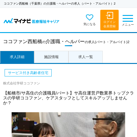
ココファン西船橋（千葉県）の介護職・ヘルパーの求人（パート・アルバイト）2
ログイン
気になる
メニュー
会員登録
ココファン西船橋
介護職・ヘルパー
の
の求人
(パート・アルバイト)2
求人詳細
施設情報
求人一覧
サービス付き高齢者住宅
株式会社学研ココファン
【船橋市/サ高住の介護職員/パート】サ高住運営戸数業界トップクラ
スの学研ココファン、ケアスタッフとしてスキルアップしません
か？