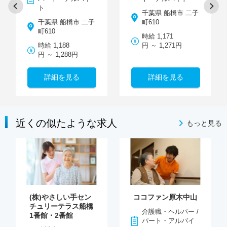
ト
千葉県 船橋市 二子
千葉県 船橋市 二子
町610
町610
時給 1,171
時給 1,188
円 ～ 1,271円
円 ～ 1,288円
詳細を見る
詳細を見る
近くの似たような求人
もっと見る
(株)やさしい手セン
ココファン原木中山
チュリーテラス船橋
介護職・ヘルパー /
1番館・2番館
パート・アルバイ