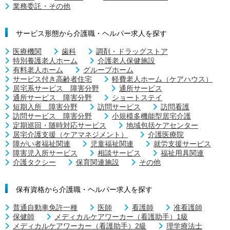
業務委託・その他
サービス形態から介護職・ヘルパー求人を探す
医療機関
歯科
調剤・ドラッグストア
特別養護老人ホーム
介護老人保健施設
有料老人ホーム
グループホーム
サービス付き高齢者住宅
軽費老人ホーム（ケアハウス）
居宅系サービス 障害分野
通所サービス
通所サービス 障害分野
ショートステイ
短期入所 障害分野
訪問サービス
訪問看護
訪問サービス 障害分野
小規模多機能型居宅介護
定期巡回・随時対応サービス
地域包括ケアセンター
居宅介護支援（ケアマネジメント）
介護医療院
障がい者福祉関連
児童福祉関連
就労支援サービス
障害児入所サービス
相談サービス
福祉用具関連
介護タクシー
保育関連施設
その他
保有資格から介護職・ヘルパー求人を探す
普通自動車免許一種
医師
看護師
准看護師
保健師
メディカルケアワーカー（看護助手）1級
メディカルケアワーカー（看護助手）2級
理学療法士