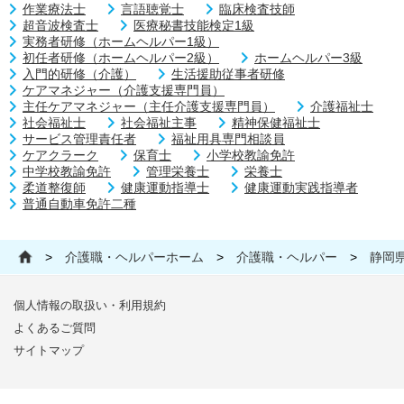
作業療法士
言語聴覚士
臨床検査技師
超音波検査士
医療秘書技能検定1級
実務者研修（ホームヘルパー1級）
初任者研修（ホームヘルパー2級）
ホームヘルパー3級
入門的研修（介護）
生活援助従事者研修
ケアマネジャー（介護支援専門員）
主任ケアマネジャー（主任介護支援専門員）
介護福祉士
社会福祉士
社会福祉主事
精神保健福祉士
サービス管理責任者
福祉用具専門相談員
ケアクラーク
保育士
小学校教諭免許
中学校教諭免許
管理栄養士
栄養士
柔道整復師
健康運動指導士
健康運動実践指導者
普通自動車免許二種
>
介護職・ヘルパーホーム
>
介護職・ヘルパー
>
静岡
個人情報の取扱い・利用規約
よくあるご質問
サイトマップ