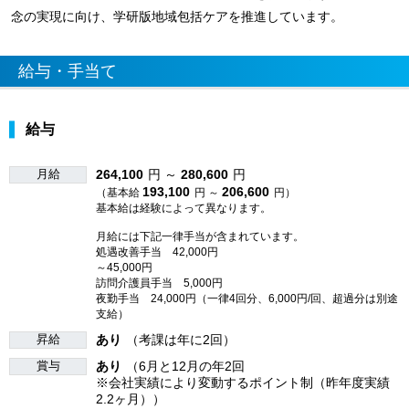
念の実現に向け、学研版地域包括ケアを推進しています。
給与・手当て
給与
月給
264,100
円 ～
280,600
円
193,100
206,600
（基本給
円 ～
円）
基本給は経験によって異なります。
月給には下記一律手当が含まれています。
処遇改善手当 42,000円
～45,000円
訪問介護員手当 5,000円
夜勤手当 24,000円（一律4回分、6,000円/回、超過分は別途
支給）
昇給
あり
（考課は年に2回）
賞与
あり
（6月と12月の年2回
※会社実績により変動するポイント制（昨年度実績
2.2ヶ月））