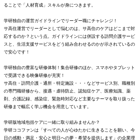
ることで「人材育成」スキルが身につきます。
学研独自の運営ガイドラインでリーダー職にチャレンジ！
サ高住運営でリーダーとして悩むのは、サ高住のケアはどこまで対
応するのか？という点。ガイドラインには併設する訪問介護サービ
スと、生活支援サービスをどう組み合わせるのかが示されているの
で安心です！
学研独自の豊富な研修体制！集合研修のほか、スマホやタブレット
で受講できる映像研修が充実！
サ高住・訪問介護・通所・特定施設・・・などサービス別、職種別
の専門職研修から、接遇・虐待防止、認知症ケア、医療知識、薬
剤、介護記録、感染症、緊急時対応など主要なテーマを取り扱った
研修まで幅広く学ぶ機会を用意しています。
学研版地域包括ケアに一緒に取り組みませんか？
学研ココファンは「すべての人が心ゆたかに生きることを願い、今
日の感動・満足・安心と明日への夢・希望を提供します」の企業理