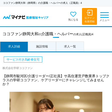
ココファン静岡大和（静岡県）の介護職・ヘルパーの求人（正職員）4
ログイン
気になる
メニュー
会員登録
ココファン静岡大和
介護職・ヘルパー
の
の求人
(正職員)4
求人詳細
施設情報
求人一覧
サービス付き高齢者住宅
株式会社学研ココファン
【静岡市駿河区/介護リーダー/正社員】サ高住運営戸数業界トップク
ラスの学研ココファン、ケアリーダーにチャレンジしてみません
か？