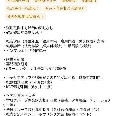
社会保険完備
資格取得支援
研修制度
制服貸与
転居を伴う転勤なし
産休・育休制度実績あり
介護休職制度実績あり
・試用期間中も給与の変動なし
・確定拠出年金制度あり
・社会保険（厚生年金・健康保険・雇用保険・労災保険）完備
・健康診断（法定検診、婦人科検診、生活習慣病検診）
・インフルエンザ予防接種
・階層別研修
・専門職別研修
・eラーニングによる最新の専門職研修
・キャリアアップや職種変更の希望が出せる「職務申告制度」
・役割面談制度（6ヶ月に1度）
・MVP表彰制度（6ヶ月に1度）
・ケア品質向上大会
・学研グループ商品購入割引制度（書籍、保育用品、ステーショナ
リー等）
・学研グループ福利厚生制度（各種宿泊j施設・飲食割引等）
・社内交流イベント（ボウリング大会他各種イベント）