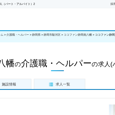
人（パート・アルバイト）2
採
ーム
>
介護職・ヘルパー
>
静岡県
>
静岡市駿河区
>
ココファン静岡南八幡
>
ココファン静岡
八幡
介護職・ヘルパー
の
の求人
施設情報
求人一覧