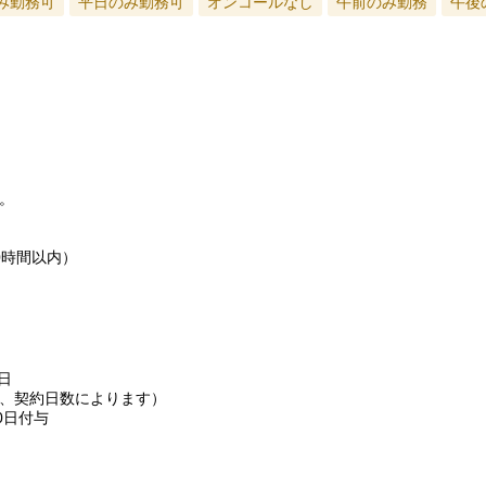
み勤務可
平日のみ勤務可
オンコールなし
午前のみ勤務
午後
。
0時間以内）
日
、契約日数によります）
0日付与