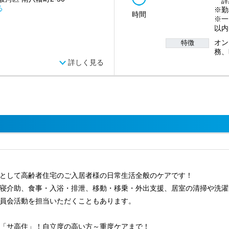
詳
る
※勤
時間
※一
以内
オン
特徴
務、
詳しく見る
として高齢者住宅のご入居者様の日常生活全般のケアです！
寝介助、食事・入浴・排泄、移動・移乗・外出支援、居室の清掃や洗濯
委員会活動を担当いただくこともあります。
「サ高住」！自立度の高い方～重度ケアまで！