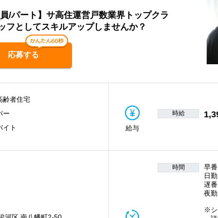
職員/パート】サ高住運営戸数業界トップクラ
ッフとしてスキルアップしませんか？
応募する
高齢者住宅
時給
1,3
パー
バイト
給与
早番
時間
日勤
遅番
夜勤
※シ
駿河区 南八幡町2-50