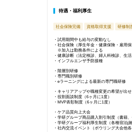
待遇・福利厚生
社会保険完備
資格取得支援
研修制
・試用期間中も給与の変動なし
・社会保険（厚生年金・健康保険・雇用保
※加入は勤務条件による
・健康診断（法定検診、婦人科検診、生活
・インフルエンザ予防接種
・階層別研修
・専門職別研修
・eラーニングによる最新の専門職研修
・キャリアアップや職種変更の希望が出せ
・役割面談制度（6ヶ月に1度）
・MVP表彰制度（6ヶ月に1度）
・ケア品質向上大会
・学研グループ商品購入割引制度（書籍、
・学研グループ福利厚生制度（各種宿泊j
・社内交流イベント（ボウリング大会他各