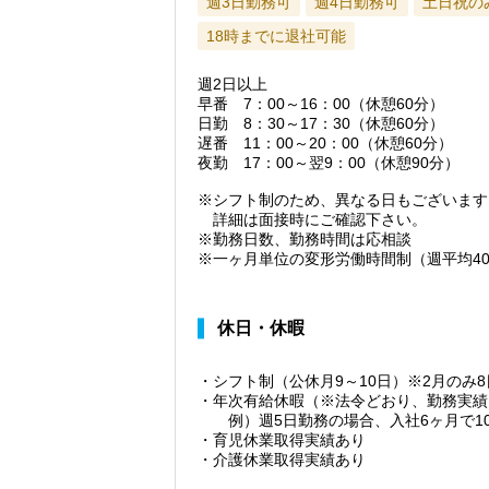
週3日勤務可
週4日勤務可
土日祝の
18時までに退社可能
週2日以上
早番 7：00～16：00（休憩60分）
日勤 8：30～17：30（休憩60分）
遅番 11：00～20：00（休憩60分）
夜勤 17：00～翌9：00（休憩90分）
※シフト制のため、異なる日もございます
詳細は面接時にご確認下さい。
※勤務日数、勤務時間は応相談
※一ヶ月単位の変形労働時間制（週平均4
休日・休暇
・シフト制（公休月9～10日）※2月のみ8
・年次有給休暇（※法令どおり、勤務実績
例）週5日勤務の場合、入社6ヶ月で1
・育児休業取得実績あり
・介護休業取得実績あり