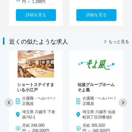
円 ～ 1,288円
詳細を見る
詳細を見る
近くの似たような求人
もっと見る
ショートステイすま
仙波グループホーム
いる小江戸
そよ風
介護職・ヘルパー /
介護職・ヘルパー /
正職員
正職員
埼玉県 川越市 下老
埼玉県 川越市 仙波
袋742-1
町四丁目29番地5
月給 248,000
月給 305,920
円 ～ 258,000円
円 ～ 345,920円