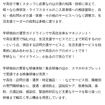
サ高住で働くスタッフに必要なのは介護の知識・技術に加えて、
様々な心身状況・ライフスタイルのご入居者様への相談援助と、自
社・他社問わず介護・医療・その他のサービスへつなぐ調整力。生
活支援リーダーの役割は多岐に渡ります。
学研独自の運営ガイドラインでサ高住全体をマネジメント！
サ高住運営で悩むのは、生活支援サービスでどこまで対応するのか
～という点。併設する訪問介護サービスと、生活支援サービスを効
果的に組み合わせることがサ高住のケアのポイントです！
学研なら「ガイドライン」があるので安心です！
学研独自の豊富な研修体制！集合研修のほか、スマホやタブレット
で受講できる映像研修が充実！
サ高住・訪問介護・通所・特定施設・・・などサービス別、職種別
の専門職研修から、接遇・虐待防止、認知症ケア、医療知識、薬
剤、介護記録、感染症、緊急時対応など主要なテーマを取り扱った
研修まで幅広く学ぶ機会を用意しています。