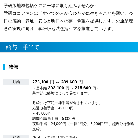
学研版地域包括ケアに一緒に取り組みませんか～
学研ココファンは「すべての人が心ゆたかに生きることを願い、今
日の感動・満足・安心と明日への夢・希望を提供します」の企業理
念の実現に向け、学研版地域包括ケアを推進しています。
給与・手当て
給与
月給
273,100
円 ～
289,600
円
202,100
215,600
（基本給
円 ～
円）
基本給は経験によって異なります。
月給には下記一律手当が含まれています。
処遇改善手当 42,000円
～45,000円
訪問介護員手当 5,000円
夜勤手当 24,000円（一律4回分、6,000円/回、超過分は別途
支給）
昇給
あり
（考課は年に2回）