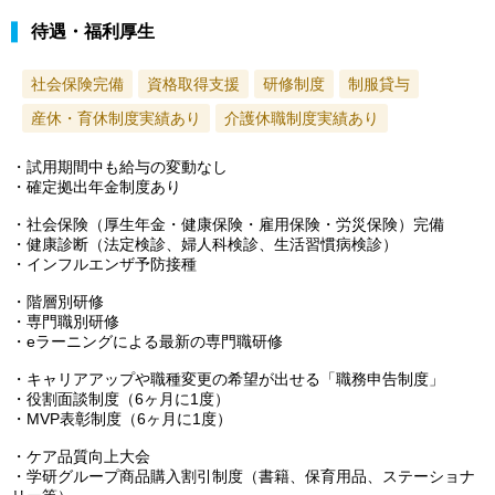
待遇・福利厚生
社会保険完備
資格取得支援
研修制度
制服貸与
産休・育休制度実績あり
介護休職制度実績あり
・試用期間中も給与の変動なし
・確定拠出年金制度あり
・社会保険（厚生年金・健康保険・雇用保険・労災保険）完備
・健康診断（法定検診、婦人科検診、生活習慣病検診）
・インフルエンザ予防接種
・階層別研修
・専門職別研修
・eラーニングによる最新の専門職研修
・キャリアアップや職種変更の希望が出せる「職務申告制度」
・役割面談制度（6ヶ月に1度）
・MVP表彰制度（6ヶ月に1度）
・ケア品質向上大会
・学研グループ商品購入割引制度（書籍、保育用品、ステーショナ