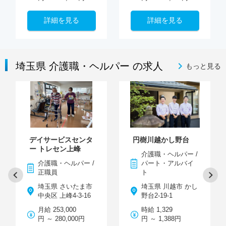
詳細を見る
詳細を見る
埼玉県 介護職・ヘルパー の求人
もっと見る
デイサービスセンタ
円樹川越かし野台
ー トレセン上峰
介護職・ヘルパー /
介護職・ヘルパー /
パート・アルバイ
正職員
ト
埼玉県 さいたま市
埼玉県 川越市 かし
中央区 上峰4-3-16
野台2-19-1
月給 253,000
時給 1,329
円 ～ 280,000円
円 ～ 1,388円