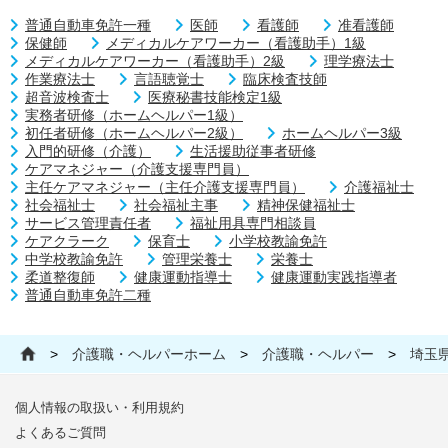
普通自動車免許一種
医師
看護師
准看護師
保健師
メディカルケアワーカー（看護助手）1級
メディカルケアワーカー（看護助手）2級
理学療法士
作業療法士
言語聴覚士
臨床検査技師
超音波検査士
医療秘書技能検定1級
実務者研修（ホームヘルパー1級）
初任者研修（ホームヘルパー2級）
ホームヘルパー3級
入門的研修（介護）
生活援助従事者研修
ケアマネジャー（介護支援専門員）
主任ケアマネジャー（主任介護支援専門員）
介護福祉士
社会福祉士
社会福祉主事
精神保健福祉士
サービス管理責任者
福祉用具専門相談員
ケアクラーク
保育士
小学校教諭免許
中学校教諭免許
管理栄養士
栄養士
柔道整復師
健康運動指導士
健康運動実践指導者
普通自動車免許二種
>
介護職・ヘルパーホーム
>
介護職・ヘルパー
>
埼玉
個人情報の取扱い・利用規約
よくあるご質問