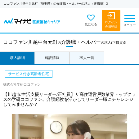
ココファン川越中台元町（埼玉県）の介護職・ヘルパーの求人（正職員）3
ログイン
気になる
メニュー
会員登録
ココファン川越中台元町
介護職・ヘルパー
の
の求人
(正職員)3
求人詳細
施設情報
求人一覧
サービス付き高齢者住宅
株式会社学研ココファン
【川越市/生活支援リーダー/正社員】サ高住運営戸数業界トップクラ
スの学研ココファン。介護経験を活かしてリーダー職にチャレンジ
してみませんか？