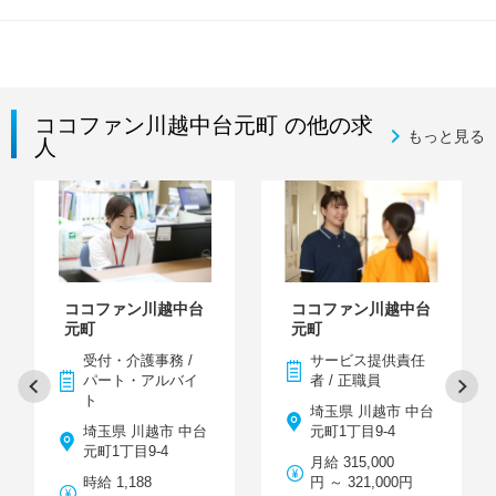
ココファン川越中台元町 の他の求
もっと見る
人
ココファン川越中台
ココファン川越中台
元町
元町
受付・介護事務 /
サービス提供責任
パート・アルバイ
者 / 正職員
ト
埼玉県 川越市 中台
埼玉県 川越市 中台
元町1丁目9-4
元町1丁目9-4
月給 315,000
時給 1,188
円 ～ 321,000円