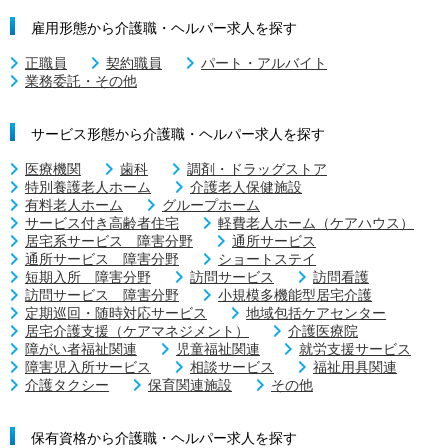
雇用形態から介護職・ヘルパー求人を探す
正職員
契約職員
パート・アルバイト
業務委託・その他
サービス形態から介護職・ヘルパー求人を探す
医療機関
歯科
調剤・ドラッグストア
特別養護老人ホーム
介護老人保健施設
有料老人ホーム
グループホーム
サービス付き高齢者住宅
軽費老人ホーム（ケアハウス）
居宅系サービス 障害分野
通所サービス
通所サービス 障害分野
ショートステイ
短期入所 障害分野
訪問サービス
訪問看護
訪問サービス 障害分野
小規模多機能型居宅介護
定期巡回・随時対応サービス
地域包括ケアセンター
居宅介護支援（ケアマネジメント）
介護医療院
障がい者福祉関連
児童福祉関連
就労支援サービス
障害児入所サービス
相談サービス
福祉用具関連
介護タクシー
保育関連施設
その他
保有資格から介護職・ヘルパー求人を探す